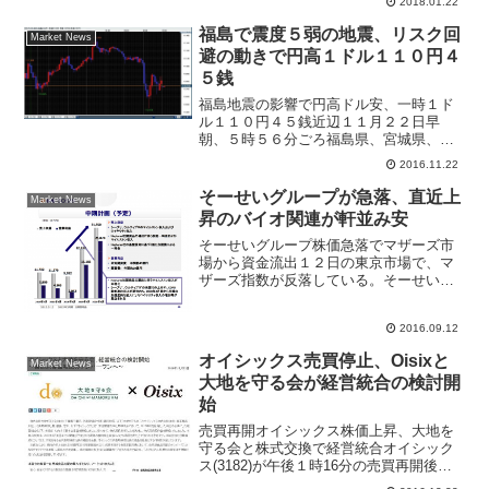
2018.01.22
の34億円と、上昇相場の恩恵を受けて投
資家の株式売買委託手数料が増加。開示
福島で震度５弱の地震、リスク回
Market News
資料...
避の動きで円高１ドル１１０円４
５銭
福島地震の影響で円高ドル安、一時１ド
ル１１０円４５銭近辺１１月２２日早
朝、５時５６分ごろ福島県、宮城県、茨
城県、栃木県、千葉県、東京都などで震
2016.11.22
度５弱の地震があった、マグニチュード
７．３規模。震源地は福島県沖１０キロ
そーせいグループが急落、直近上
Market News
メートル、３メートルの津波...
昇のバイオ関連が軒並み安
そーせいグループ株価急落でマザーズ市
場から資金流出１２日の東京市場で、マ
ザーズ指数が反落している。そーせいグ
ループ(4565)が急反落し、マザーズ市場
の売買代金ランキングでトップ、下落率
2016.09.12
は７．５７％で値下がり率ランキング５
位となった。きょう...
オイシックス売買停止、Oisixと
Market News
大地を守る会が経営統合の検討開
始
売買再開オイシックス株価上昇、大地を
守る会と株式交換で経営統合オイシック
ス(3182)が午後１時16分の売買再開後に
カイ気配スタートし急伸。午後１時25分