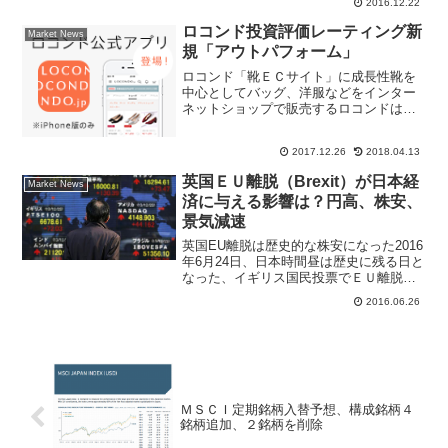
2016.12.22
現在、前日比243円（11.5％）高の2360円
まで買われている。同社はきょうの午後
ロコンド投資評価レーティング新
Market News
１...
規「アウトパフォーム」
ロコンド「靴ＥＣサイト」に成長性靴を
中心としてバッグ、洋服などをインター
ネットショップで販売するロコンドは
2017年3月に新規上場した日の浅いＩＰＯ
銘柄。上場以来、株価の上値が重たかっ
2017.12.26
2018.04.13
たが非上場時からのベンチャーキャピタ
ルが保有株を市場で売...
英国ＥＵ離脱（Brexit）が日本経
Market News
済に与える影響は？円高、株安、
景気減速
英国EU離脱は歴史的な株安になった2016
年6月24日、日本時間昼は歴史に残る日と
なった、イギリス国民投票でＥＵ離脱
(Brexit)が投票多数により確定した。世界
2016.06.26
中は英国残留(Bremain)期待が高まってい
ただけに、マーケットに与える衝撃...
ＭＳＣＩ定期銘柄入替予想、構成銘柄４
銘柄追加、２銘柄を削除