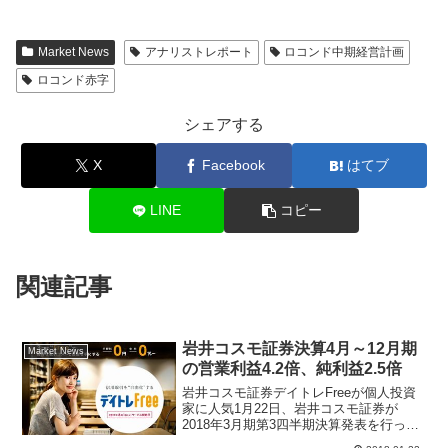
Market News
アナリストレポート
ロコンド中期経営計画
ロコンド赤字
シェアする
X
Facebook
はてブ
LINE
コピー
関連記事
岩井コスモ証券決算4月～12月期
Market News
の営業利益4.2倍、純利益2.5倍
岩井コスモ証券デイトレFreeが個人投資
家に人気1月22日、岩井コスモ証券が
2018年3月期第3四半期決算発表を行っ
た。2017年4月～12月期の純利益は2.5倍