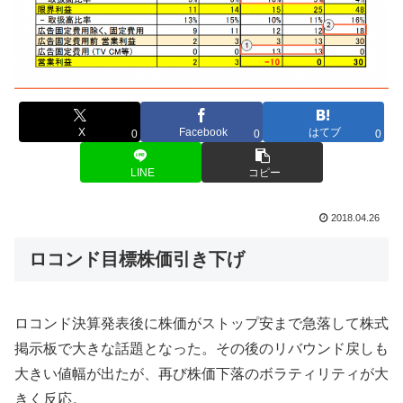
X
Facebook
はてブ
0
0
0
LINE
コピー
2018.04.26
ロコンド目標株価引き下げ
ロコンド決算発表後に株価がストップ安まで急落して株式
掲示板で大きな話題となった。その後のリバウンド戻しも
大きい値幅が出たが、再び株価下落のボラティリティが大
きく反応。