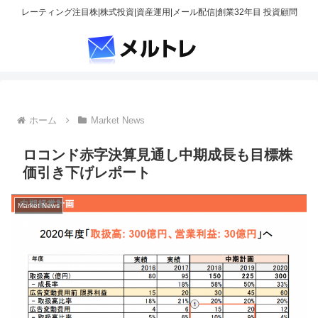
レーティング注目株|株式投資|資産運用|メール配信|創業32年目 投資顧問
ホーム
Market News
ロコンド赤字決算見通し中期成長も目標株
価引き下げレポート
Market News