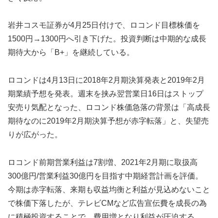
岩井コスモ証券が4月25日付けで、ロコンド目標株価を
1500円→1300円へ引き下げた。投資判断は中期的な成長
期待大から「B+」を継続している。
ロコンドは4月13日に2018年2月期決算発表と2019年2月
期業績予想を発表。週末を挟み翌営業日16日はストップ
安売り気配となった、ロコンド株価急落の背景は「高成長
期待なのに2019年2月期決算予想が赤字転落」と、失望売
りが広がった。
ロコンド前期営業利益は7割増、2021年2月期に取扱高
300億円/営業利益30億円を目指す中期経営計画を評価。
今期は赤字転落、来期も収益均衡と利益が見込めないこと
で株価下落したが、テレビCMなど広告宣伝費を成長の為
に積極投資することで、費用増となり利益が圧迫する。