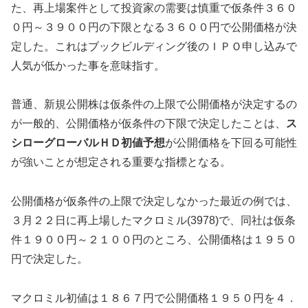
た、再上場案件として投資家の需要は慎重で仮条件３６０
０円～３９００円の下限となる３６００円で公開価格が決
定した。これはブックビルディング後のＩＰＯ申し込みで
人気が低かった事を意味指す。
普通、新規公開株は仮条件の上限で公開価格が決定するの
が一般的、公開価格が仮条件の下限で決定したことは、
ス
シローグローバルＨＤ初値予想
が公開価格を下回る可能性
が強いことが想定される重要な指標となる。
公開価格が仮条件の上限で決定しなかった最近の例では、
３月２２日に再上場したマクロミル(3978)で、同社は仮条
件１９００円～２１００円のところ、公開価格は１９５０
円で決定した。
マクロミル初値は１８６７円で公開価格１９５０円を４．