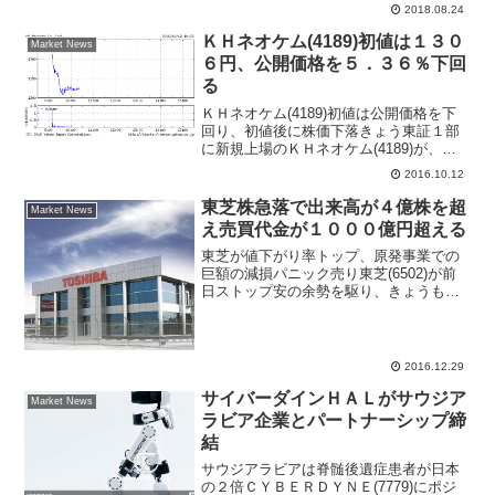
2018.08.24
ＫＨネオケム(4189)初値は１３０
Market News
６円、公開価格を５．３６％下回
る
ＫＨネオケム(4189)初値は公開価格を下
回り、初値後に株価下落きょう東証１部
に新規上場のＫＨネオケム(4189)が、公
開価格1380円と同水準でウリ気配スター
2016.10.12
トし、午前９時９分に、公開価格を
5.36％下回る1306円で初値をつけた。そ
東芝株急落で出来高が４億株を超
Market News
の後...
え売買代金が１０００億円超える
東芝が値下がり率トップ、原発事業での
巨額の減損パニック売り東芝(6502)が前
日ストップ安の余勢を駆り、きょうも売
り気配スタートし続急落。午前９時15分
現在、前日比56.1円（18.0％）安の255.5
円まで売られ、東証１部の値下がり率ラ
ン...
2016.12.29
サイバーダインＨＡＬがサウジア
Market News
ラビア企業とパートナーシップ締
結
サウジアラビアは脊髄後遺症患者が日本
の２倍ＣＹＢＥＲＤＹＮＥ(7779)にポジ