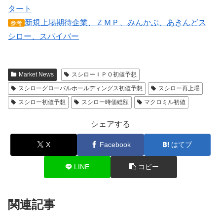
タート
新規上場期待企業、ＺＭＰ、みんかぶ、あきんどス
参考
シロー、スパイバー
Market News
スシローＩＰＯ初値予想
スシローグローバルホールディングス初値予想
スシロー再上場
スシロー初値予想
スシロー時価総額
マクロミル初値
シェアする
X
Facebook
はてブ
LINE
コピー
関連記事