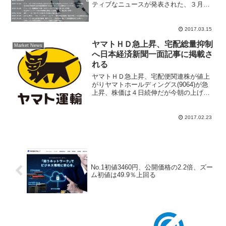
ティブなニュースが発表された、３月１
４日にサウジアラビアの Abdul Latif
Jameel 社とビジネスパートナーシップを
締結したと発表。ＨＡＬをサウジアラ...
2017.03.15
ヤマトＨＤ急上昇、宅配総量抑制
Market News
へ日本経済新聞一面記事に掲載さ
れる
ヤマトＨＤ急上昇、宅配便関連株が値上
がりヤマトホールディングス(9064)が急
上昇、株価は４日続伸だが今朝の上げ幅
は145円高の2420円と大きい、今朝の日
経新聞一面記事が買い手掛かり材料とな
った。２月２３日付け日本経済新聞朝刊
2017.02.23
で「ヤマト、...
No.1初値3460円、公開価格の2.2倍、ズー
ム初値は49.9％上回る