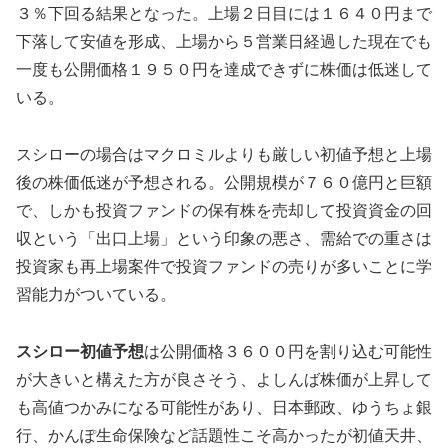
３％下回る結果となった。上場２日目には１６４０円まで
下落して安値を形成、上場から５営業日経過した現在でも
一度も公開価格１９５０円を達成できずに株価は低迷して
いる。
スシローの場合はマクロミルよりも厳しい初値予想と上場
後の株価低迷が予想される。公開規模が７６０億円と巨額
で、しかも投資ファンドの保有株を売却して投資資金の回
収という「出口上場」という印象の悪さ、需給での重さは
投資家も再上場案件で投資ファンドの売りが多いことに学
習能力がついている。
スシロー初値予想
は公開価格３６００円を割り込む可能性
が大きいと構えた方が良さそう、よしんば株価が上昇して
も高値つかみになる可能性があり、日本郵政、ゆうちょ銀
行、かんぽ生命保険など話題性こそ高かったが初値天井、