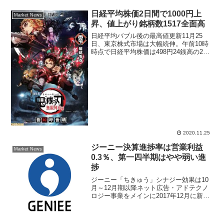
日経平均株価2日間で1000円上
Market News
昇、値上がり銘柄数1517全面高
日経平均バブル後の最高値更新11月25
日、東京株式市場は大幅続伸。午前10時
時点で日経平均株価は498円24銭高の2万
6663円83銭、TOPIXは25.09ポイント高
の1787.49ポイントで推移。東証一部市場
の値上がり銘柄数1517、値...
2020.11.25
ジーニー決算進捗率は営業利益
Market News
0.3％、第一四半期はやや弱い進
捗
ジーニー「ちきゅう」シナジー効果は10
月～12月期以降ネット広告・アドテクノ
ロジー事業をメインに2017年12月に新規
株式公開したジーニー(6562)第一四半期
決算は、弱い印象で株価は低迷。8月17日
には安値1385円まで株価下落して、2月...