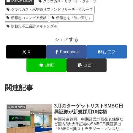
Market News
グラウカス・リサーチ・グループ
グラウカス・米空売りファンドリサーチ・グループ
伊藤忠コロンビア炭鉱
伊藤忠を「強い売り」
伊藤忠不正会計スキャンダル
シェアする
X
Facebook
はてブ
LINE
コピー
関連記事
3月のターゲットリストSMBC日
Market News
興証券が新規採用10銘柄
中国関連銘柄、中期経営計画発表銘柄な
ど国内3大大手証券のSMBC日興証券は
「SMBC日興ストラテジー・マンスリー3