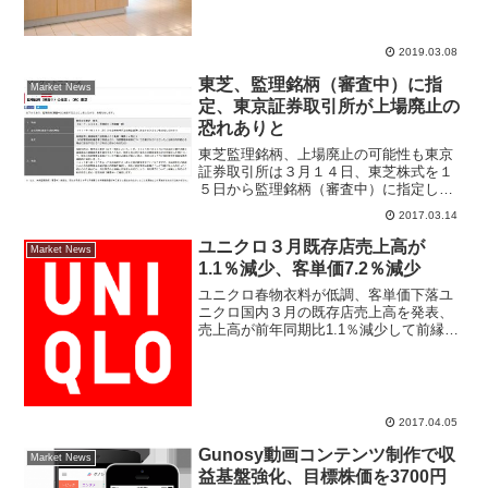
月号」で3月のターゲットリストを発表し
た。今回は異例とも言える10銘柄を全入
替で新規採用となった。ながいこと、見
ているが全銘柄...
2019.03.08
東芝、監理銘柄（審査中）に指
Market News
定、東京証券取引所が上場廃止の
恐れありと
東芝監理銘柄、上場廃止の可能性も東京
証券取引所は３月１４日、東芝株式を１
５日から監理銘柄（審査中）に指定した
と発表した。今後、東芝が再提出する内
2017.03.14
部管理体制確認書と内部管理体制の改善
が認められなかった場合には上場廃止に
ユニクロ３月既存店売上高が
Market News
なるおそれがあると認め監...
1.1％減少、客単価7.2％減少
ユニクロ春物衣料が低調、客単価下落ユ
ニクロ国内３月の既存店売上高を発表、
売上高が前年同期比1.1％減少して前縁を
若干下回った。ワイヤレスブラなど話題
性のある商品は好調だったが、全国的に
気温が低く春物衣料が低調。客単価は
7.2％減少と2016...
2017.04.05
Gunosy動画コンテンツ制作で収
Market News
益基盤強化、目標株価を3700円