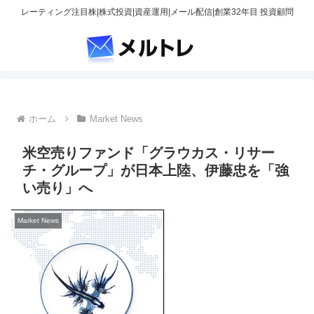
レーティング注目株|株式投資|資産運用|メール配信|創業32年目 投資顧問
ホーム
Market News
米空売りファンド「グラウカス・リサー
チ・グループ」が日本上陸、伊藤忠を「強
い売り」へ
Market News