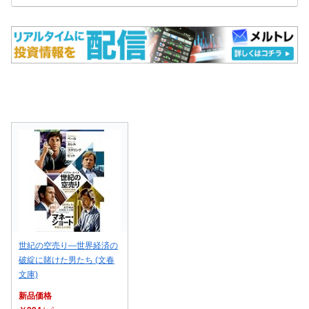
世紀の空売り―世界経済の
破綻に賭けた男たち (文春
文庫)
新品価格