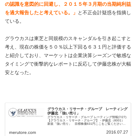
の認識を意図的に回避し、２０１５年３月期の当期純利益
を過大報告したと考えている。」
と不正会計疑惑を指摘し
ている。
グラウカスは東芝と同規模のスキャンダルを引き起こすと
考え、現在の株価を５０％以上下回る６３１円と評価する
と紹介しており、マーケットは企業決算シーズンで敏感な
タイミングで衝撃的なレポートに反応して伊藤忠株が大幅
安となった。
グラウカス・リサーチ・グループ レーティング
伊藤忠「強い売り」
グラウカス・リサーチ・グループ レーティング情報(7/27)
【グラウカス・リサーチ・グループ】・伊藤忠（8001）
新規「強い売り」 目標株価631円ここをご覧ください⇒
注目株をメールでお届け！無料登録今後の日経平均株価見
通し一目均衡表の先...
2016.07.27
merutore.com