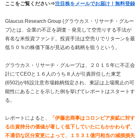
ここをご覧ください⇒
注目株をメールでお届け！無料登録
Glaucus Research Group (グラウカス・リサーチ・グルー
プ)とは、企業の不正を調査・発見して空売りする手法が
有名な米投資ファンド。投資手法は空売りでリターンを最
低５０％の株価下落が見込める銘柄を狙うという。
グラウカス・リサーチ・グループは、２０１５年に不正会
計にてCEOと１６人のうち８人が引責辞任した東芝
(6502)が特設注意市場銘柄指定され、東証は上場廃止の可
能性にあることを示した例を挙げてレポートはスタートす
る。
レポートによると、
「伊藤忠商事はコロンビア炭鉱に対す
る出資持分の価値が著しく低下していたにもかかわらず、
不適切な区分変更によって、１５３１億円相当の減損損失