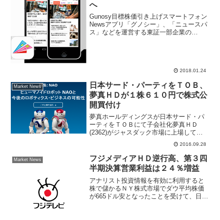
へ
Gunosy目標株価引き上げスマートフォン
Newsアプリ「グノシー」、「ニュースパ
ス」などを運営する東証一部企業の
Gunosy(6047)はダウンロードユーザー数
の増加、広告収入の増加から上半期の営
業利益が前年同期比49％増と業績好調。
岩井...
2018.01.24
日本サード・パーティをＴＯＢ、
Market News
夢真ＨＤが１株６１０円で株式公
開買付け
夢真ホールディングスが日本サード・パ
ーティをＴＯＢにて子会社化夢真ＨＤ
(2362)がジャスダック市場に上場してい
る日本サード・パーティ(2488)をＴＯＢ
2016.09.28
（株式公開買い付け）すると発表した。
公表された資料によると日本サード・パ
フジメディアＨＤ逆行高、第３四
Market News
ーティ、１株６...
半期決算営業利益は２４％増益
アナリスト投資情報を有効に利用すると
株で儲かるＮＹ株式市場でダウ平均株価
が665ドル安となったことを受けて、日本
株も大幅安スタート、一気に2万3000円を
割り込んで全面安。逆行高して買われて
いるのは、ソニー(6758)、ホンダ