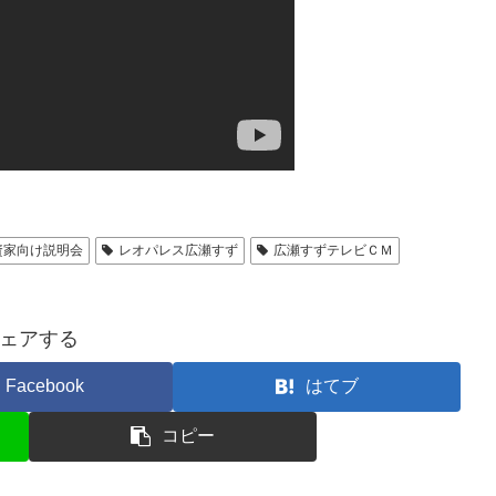
資家向け説明会
レオパレス広瀬すず
広瀬すずテレビＣＭ
ェアする
Facebook
はてブ
コピー