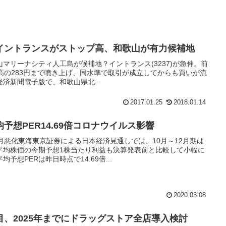
イントランスがストップ高、和歌山が有力候補地
マリーナシティ人工島が候補地？イントランス(3237)が急伸。前
ップ高の283円まで噴き上げ、同水準で取引が成立してからも買いが流
済新聞電子版で、和歌山県北...
2017.01.25
2018.01.14
予想PER14.69倍コロナウイルス影響
月悪化東海東京証券による日本経済見通しでは、10月～12月期は
平均株価の今期予想1株当たり利益も決算発表前と比較して小幅に
想PERは昨日時点で14.69倍...
2020.03.08
、2025年までにドラッグストア全店導入検討