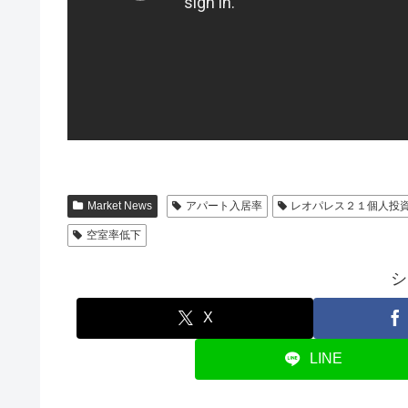
Market News
アパート入居率
レオパレス２１個人投
空室率低下
シ
X
LINE