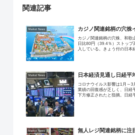
関連記事
カジノ関連銘柄の穴株
Market News
カジノ関連銘柄の穴株、和歌山
日比80円（39.4％）スト
入している。きょう付の日本経
日本経済見通し日経平均
Market News
コロナウイルス影響は1月～3
業績の回復感が乏しく、日経
下方修正されたと指摘。日経平均予
無人レジ関連銘柄に注目
Market News