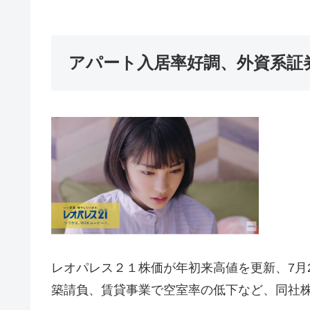
アパート入居率好調、外資系証
レオパレス２１株価が年初来高値を更新、7月2
築請負、賃貸事業で空室率の低下など、同社