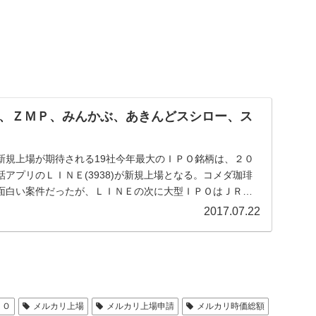
、ＺＭＰ、みんかぶ、あきんどスシロー、ス
新規上場が期待される19社今年最大のＩＰＯ銘柄は、２０
アプリのＬＩＮＥ(3938)が新規上場となる。コメダ珈琲
場も面白い案件だったが、ＬＩＮＥの次に大型ＩＰＯはＪＲ九
2017.07.22
ＰＯ
メルカリ上場
メルカリ上場申請
メルカリ時価総額