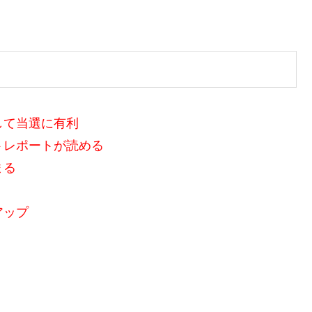
して当選に有利
トレポートが読める
まる
アップ