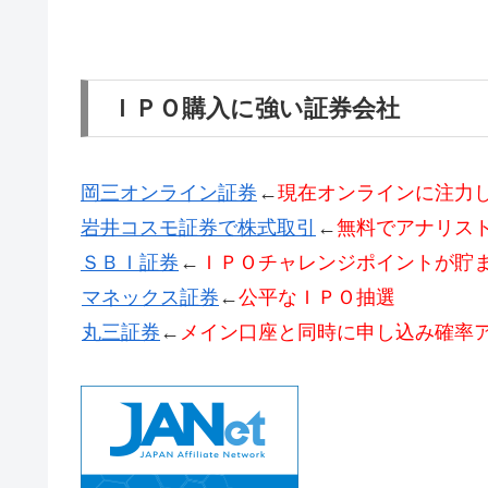
ＩＰＯ購入に強い証券会社
岡三オンライン証券
←
現在オンラインに注力
岩井コスモ証券で株式取引
←
無料でアナリス
ＳＢＩ証券
←
ＩＰＯチャレンジポイントが貯
マネックス証券
←
公平なＩＰＯ抽選
丸三証券
←
メイン口座と同時に申し込み確率