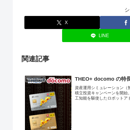
シ
X
LINE
関連記事
THEO+ docomo
Market News
資産運用シミュレーション（無料
積立投資キャンペーンを開始。
工知能を駆使したロボットアド