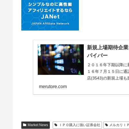
新規上場期待企業
パイバー
２０１６年下期以降に
１６年７月１５日に通話
店(3543)の新規上
州との見方...
merutore.com
Market News
ＩＰＯ購入に強い証券会社
メルカリＩ