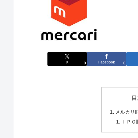
X
Facebook
0
0
目
メルカリI
ＩＰＯ