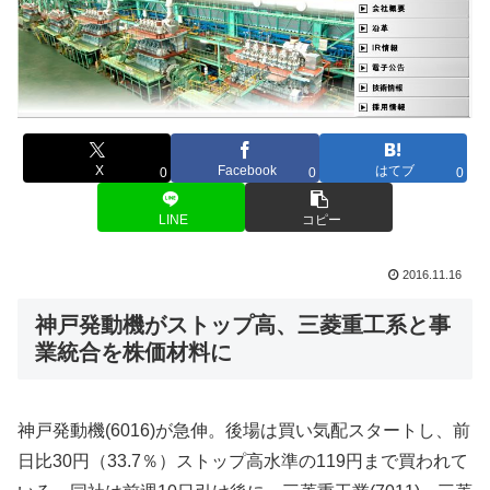
X
Facebook
はてブ
0
0
0
LINE
コピー
2016.11.16
神戸発動機がストップ高、三菱重工系と事
業統合を株価材料に
神戸発動機(6016)が急伸。後場は買い気配スタートし、前
日比30円（33.7％）ストップ高水準の119円まで買われて