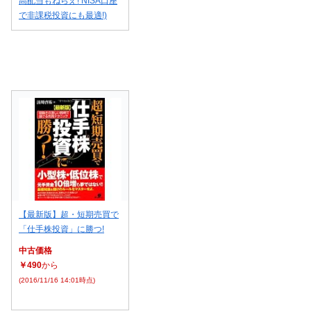
高配当もねらえ! NISA口座
で非課税投資にも最適!)
【最新版】超・短期売買で
「仕手株投資」に勝つ!
中古価格
￥490
から
(2016/11/16 14:01時点)