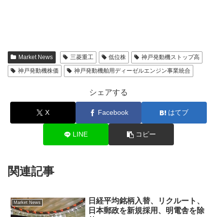
Market News
三菱重工
低位株
神戸発動機ストップ高
神戸発動機株価
神戸発動機舶用ディーゼルエンジン事業統合
シェアする
X
Facebook
はてブ
LINE
コピー
関連記事
日経平均銘柄入替、リクルート、
Market News
日本郵政を新規採用、明電舎を除