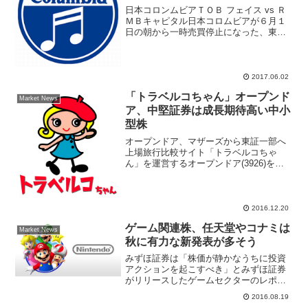
日本コロンムビアＴＯＢ フェイス vs Ｒ
ＭＢキャピタル日本コロムビアが６月１
日の朝から一時売買停止になった、東京
証券取引所は「公開買付に関する報道が
あったため真偽の確認」として午前８時
２０分から午後１２時３０分まで売買停
止状態が続いた。午...
2017.06.02
「トラベルコちゃん」オープンド
Market News
ア、中堅証券は成長期待高い中小
型株
オープンドア、マザーズから東証一部へ
上場旅行比較サイト「トラベルコちゃ
ん」を運営するオープンドア(3926)を、
注目株として中堅証券がレポートで取り
上げている。オープンドアは２０１５年
１２月１７日に東証マザーズ市場へ上
場、１年後の２０１６年...
2016.12.20
ゲーム関連株、任天堂やコナミは
Market News
秋に有力な新発表が多そう
みずほ証券は「株価が静かなうちに投資
アクションを起こすべき」とみずほ証券
がリリースしたゲームセクターのレポー
トでは、多くのゲームイベントが開催さ
2016.08.19
れる季節を迎え、ニュースフローがセク