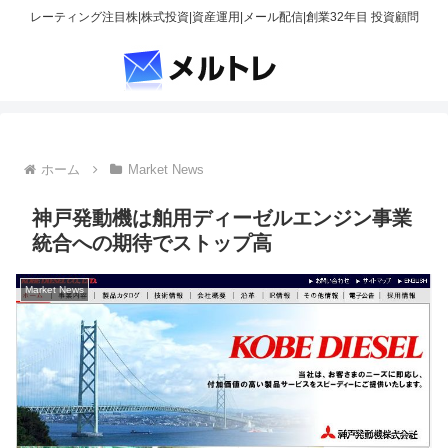
レーティング注目株|株式投資|資産運用|メール配信|創業32年目 投資顧問
ホーム
Market News
神戸発動機は舶用ディーゼルエンジン事業
統合への期待でストップ高
Market News