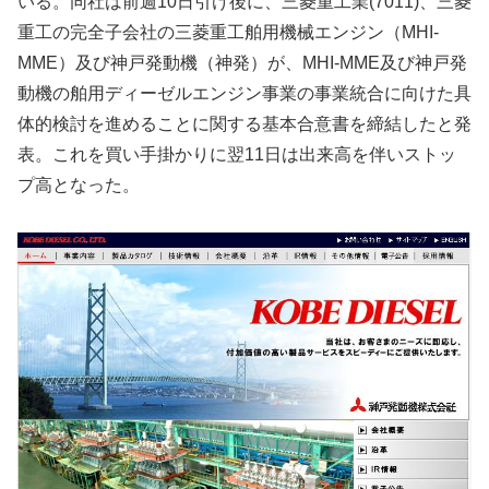
いる。同社は前週10日引け後に、三菱重工業(7011)、三菱
重工の完全子会社の三菱重工舶用機械エンジン（MHI-
MME）及び神戸発動機（神発）が、MHI-MME及び神戸発
動機の舶用ディーゼルエンジン事業の事業統合に向けた具
体的検討を進めることに関する基本合意書を締結したと発
表。これを買い手掛かりに翌11日は出来高を伴いストッ
プ高となった。