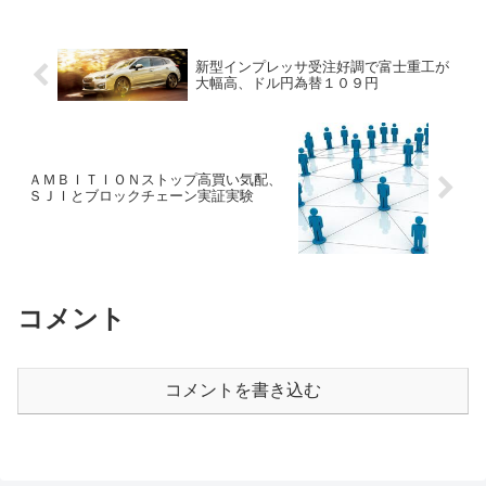
ター全体の株価を牽引すると指摘。取材
などを経て、全般的に今後...
新型インプレッサ受注好調で富士重工が
大幅高、ドル円為替１０９円
ＡＭＢＩＴＩＯＮストップ高買い気配、
ＳＪＩとブロックチェーン実証実験
コメント
コメントを書き込む