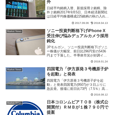
外
日経平均銘柄入替、新規採用２銘柄、除
外２銘柄2017年9月5日、日本経済新聞社
は日経平均株価構成225銘柄の秋の入れ替
えを発表した。新規採用２銘柄、除外２
2017.09.06
2018.04.13
銘柄となる。新規採用銘柄にはリクルー
トホールディングス(6098)、働き方改革
ソニー投資判断格下げiPhone X
Market News
関連銘柄...
受注伸び悩みデュアルカメラ採用
鈍化
JPモルガン、ソニー投資判断格下げソニ
ー株価が大幅安、前日比296円安の5436
円まで下落した。半導体市況が好調イメ
ージセンサが業績牽引役、映画「ジュマ
2018.01.24
ンジ」大ヒット、スマートフォン搭載デ
ュアルカメラなど材料豊富で株価は前日
四国電力「伊方原発３号機原子炉
Market News
に昨年来高値を更...
を起動」と発表
四国電力「伊方原発３号機原子炉を起
動」と発表四国電力(9507)が３日ぶりに
急反発。後場に前日比73円（7.5％）高の
1052円まで買われている。きょう午前９
2016.08.12
時30分に、2011年４月29日から第13回定
期検査を実施していた伊方発電所３号
日本コロンムビアＴＯＢ（株式公
Market News
機...
開買付）ＲＭＢが１株７９０円で
提案