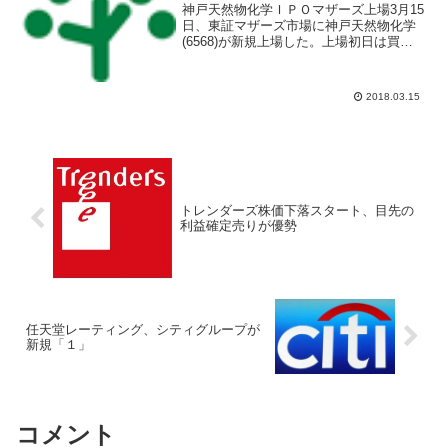
神戸天然物化学ＩＰＯマザーズ上場3月15
日、東証マザーズ市場に神戸天然物化学
(6568)が新規上場した。上場初日は買い
気配から始まり、午前9時35分時点で
2691円買い気配となっている。ＩＰＯ関
係者の間では神戸天然物化学初値予想は
2018.03.15
公開価格2...
トレンダーズ株価下落スタート、目先の
利益確定売りが優勢
任天堂レーティング、シティグループが
新規「１」
コメント