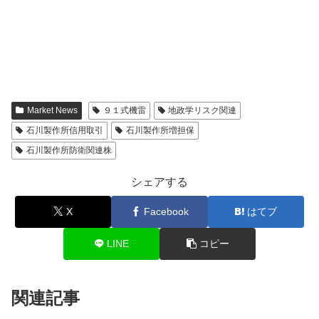
Market News
９１式機雷
地政学リスク関連
石川製作所信用取引
石川製作所増担保
石川製作所防衛関連株
シェアする
X
Facebook
はてブ
LINE
コピー
関連記事