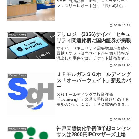
SMBC日興証券「正鵠」ストラテジー・
マンスリーレポートは、「長い冬眠」か
ら日本株が目覚めつつある、と相場転換
の局面サインであると強気なストーリー
が話題となっている。世界の投資家は物
色対象をグロース株...
2019.10.11
テリロジー(3356)サイバーセキュ
Market News
リティ関連銘柄に国内証券が掲載
サイバーセキュリティ需要増加が業績へ
貢献チケット販売サイトから個人情報が
流出した事件では、チケット販売業者が
再委託したソフト開発会社が狙われ、大
2018.09.20
手航空会社は取引先とのメールをハッキ
ングされて振り込め詐欺被害に遭った。
ＪＰモルガンＳＧホールディング
Market News
こうしたサイバー事件、サ...
ス「オーバーウェイト」新規カバ
ー
ＳＧホールディングス投資評価
「Overweight」米系大手投資銀行のＪＰ
モルガンが、１２月ＩＰＯ銘柄のＳＧホ
ールディングスを新規「オーバーウェイ
ト」でカバレッジ開始。目標株価を２６
５０円とするアナリストレポートをリリ
2018.01.18
ースした。新規公開株は...
神戸天然物化学初値予想コンセン
Market News
サスは2800円IPOマザーズ上場