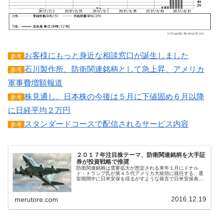
お客様にもっと身近な相談窓口が誕生しました
参考
石川製作所、防衛関連銘柄として急上昇、アメリカ
参考
軍事費増額報道
株見通し、日本株の今後は５月に下値固め６月以降
参考
に日経平均２万円
スタンダードコースで配信されるサービス内容
参考
２０１７年注目株テーマ、防衛関連銘柄を大手証
券が投資戦略で推奨
防衛関連銘柄は需要拡大が想定される来年１月にドナル
ド・トランプ氏が第４５代アメリカ大統領に就任する、選
挙期間中に日米安保を揺るがすような発言で日米安保条約
に関心が高まっている。時として日本は近隣諸国からの国
防の為、防衛費が初の５兆円に増加し...
2016.12.19
merutore.com