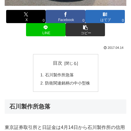
X
Facebook
はてブ
0
0
0
LINE
コピー
2017.04.14
目次
石川製作所急落
防衛関連銘柄の中小型株
石川製作所急落
東京証券取引所と日証金は4月14日から石川製作所の信用