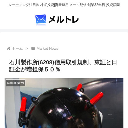
レーティング注目株|株式投資|資産運用|メール配信|創業32年目 投資顧問
ホーム
Market News
石川製作所(6208)信用取引規制、東証と日
証金が増担保５０％
Market News