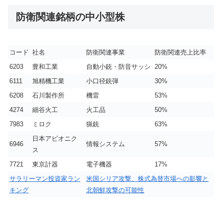
防衛関連銘柄の中小型株
コード
社名
防衛関連事業
防衛関連売上比率
6203
豊和工業
自動小銃・防音サッシ
20%
6111
旭精機工業
小口径銃弾
30%
6208
石川製作所
機雷
53%
4274
細谷火工
火工品
50%
7983
ミロク
猟銃
63%
日本アビオニク
6946
情報システム
57%
ス
7721
東京計器
電子機器
17%
サラリーマン投資家ラン
米国シリア攻撃、株式為替市場への影響と
キング
北朝鮮攻撃の可能性