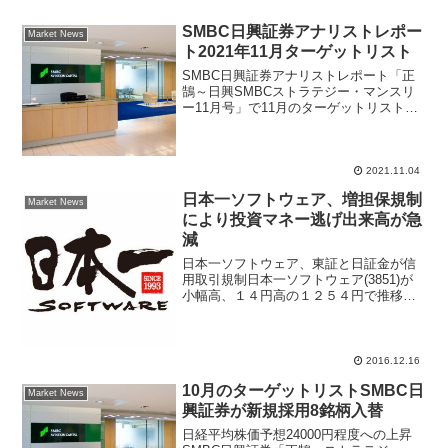
SMBC日興証券アナリストレポー
Market News
ト2021年11月ターゲットリスト
SMBC日興証券アナリストレポート「正
鵠～日興SMBCストラテジー・マンスリ
ー11月号」で11月のターゲットリスト銘
柄を掲載。10銘柄中、新規採用銘柄が6銘
柄の組み合わせで、インフレ耐性がある
企業、来期業績好調な企業、バリュエー
ションが髙過ぎない銘柄、コモディティ
2021.11.04
価格上昇に恩恵を受ける銘柄など選挙後
日本一ソフトウェア、増担保規制
の銘柄選びに参考情報として注目。
Market News
により投資マネー逃げ出来高が急
減
日本一ソフトウェア、東証と日証金が信
用取引規制日本一ソフトウェア(3851)が
小幅高、１４円高の１２５４円で推移、
東証が増担保規制としたために投資家が
資金負担増を嫌って出来高が急減してい
るが株価はプラス圏で推移している。東
証証券取引所は１６...
2016.12.16
10月のターゲットリストSMBC日
Market News
興証券が新規採用8銘柄入替
日経平均株価予想24000円程度への上昇