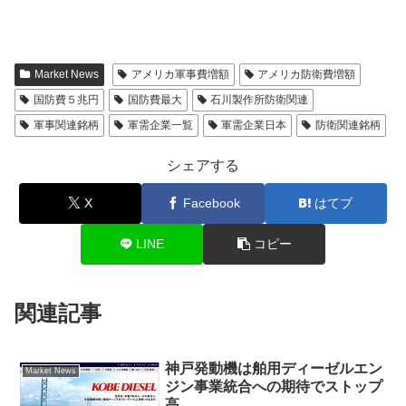
Market News
アメリカ軍事費増額
アメリカ防衛費増額
国防費５兆円
国防費最大
石川製作所防衛関連
軍事関連銘柄
軍需企業一覧
軍需企業日本
防衛関連銘柄
シェアする
X
Facebook
はてブ
LINE
コピー
関連記事
神戸発動機は舶用ディーゼルエン
Market News
ジン事業統合への期待でストップ
高