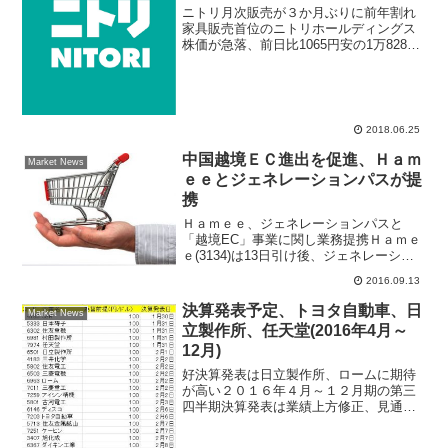
ニトリ月次販売が３か月ぶりに前年割れ
家具販売首位のニトリホールディングス
株価が急落、前日比1065円安の1万8280
円まで株価下落した。6月22日にニトリホ
ールディングスＩＲ情報で、6月度の月次
販売動向を発表した内容が減少した事が
警戒売り要...
2018.06.25
中国越境ＥＣ進出を促進、Ｈａｍ
Market News
ｅｅとジェネレーションパスが提
携
Ｈａｍｅｅ、ジェネレーションパスと
「越境EC」事業に関し業務提携Ｈａｍｅ
ｅ(3134)は13日引け後、ジェネレーショ
ンパス(3195)と業務提携すると発表し
2016.09.13
た。「越境EC」事業に関するシステム構
築業務の協業、その他越境ＥＣ事業の運
決算発表予定、トヨタ自動車、日
Market News
用・拡大に...
立製作所、任天堂(2016年4月～
12月)
好決算発表は日立製作所、ロームに期待
が高い２０１６年４月～１２月期の第三
四半期決算発表は業績上方修正、見通し
の引き上げが期待されている、今シーズ
ン決算発表ピークは１月３１日に迎え