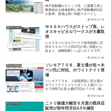
神戸発動機がストップ高、三菱重工系と
事業統合を株価材料に神戸発動機(6016)
が急伸。後場は買い気配スタートし、前
日比30円（33.7％）ストップ高水準の119
2016.11.16
円まで買われている。同社は前週10日引
け後に、三菱重工業(7011)、三菱重工の...
ＷＡＳＨハウスがストップ高、レ
Market News
オスキャピタルワークスが大量取
得
レオスキャピタルワークス保有銘柄に注
目ＷＡＳＨハウス(6537)が買い気配から
始まり、値幅制限いっぱいの７００円
高、４７１５円で寄り付きストップ高と
2016.11.30
なった。現在も東証マザーズ市場値上が
り率ランキングトップとなっている。マ
ソレキアＴＯＢ、富士通が佐々木
Market News
ーケット関係者による...
ベジ氏に対抗、ホワイトナイト登
場
ソレキアＴＯＢ、２段階買収に富士通が
ホワイトナイトジャスダック上場のソレ
キア(9867)を富士通(6702)がＴＯＢ（株式
公開買付け）すると発表、富士通はソレ
2017.03.16
キア株式を１株３５００円で買い付け
る。買付け終了後にソレキアは富士通の
ニトリ株価大幅安６月度の既存店
Market News
完全子会社と...
販売が前年同月比4.5％減収