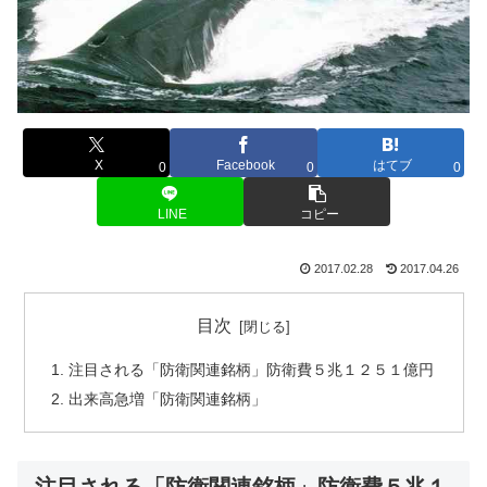
X
Facebook
はてブ
0
0
0
LINE
コピー
2017.02.28
2017.04.26
目次
注目される「防衛関連銘柄」防衛費５兆１２５１億円
出来高急増「防衛関連銘柄」
注目される「防衛関連銘柄」防衛費５兆１