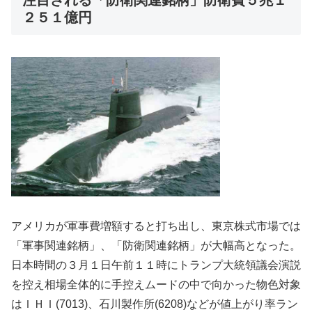
２５１億円
アメリカが軍事費増額すると打ち出し、東京株式市場では
「軍事関連銘柄」、「防衛関連銘柄」が大幅高となった。
日本時間の３月１日午前１１時にトランプ大統領議会演説
を控え相場全体的に手控えムードの中で向かった物色対象
はＩＨＩ(7013)、石川製作所(6208)などが値上がり率ラン