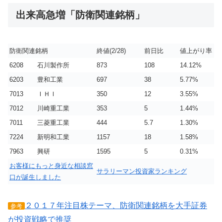
出来高急増「防衛関連銘柄」
防衛関連銘柄
終値(2/28)
前日比
値上がり率
6208
石川製作所
873
108
14.12%
6203
豊和工業
697
38
5.77%
7013
ＩＨＩ
350
12
3.55%
7012
川崎重工業
353
5
1.44%
7011
三菱重工業
444
5.7
1.30%
7224
新明和工業
1157
18
1.58%
7963
興研
1595
5
0.31%
お客様にもっと身近な相談窓
サラリーマン投資家ランキング
口が誕生しました
２０１７年注目株テーマ、防衛関連銘柄を大手証券
参考
が投資戦略で推奨