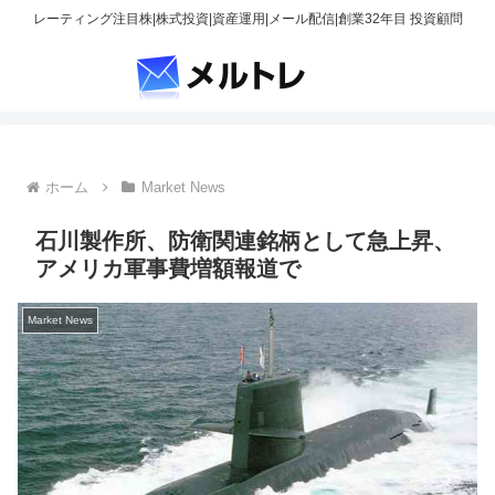
レーティング注目株|株式投資|資産運用|メール配信|創業32年目 投資顧問
ホーム
Market News
石川製作所、防衛関連銘柄として急上昇、
アメリカ軍事費増額報道で
Market News