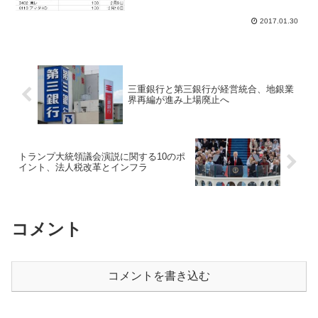
る。２０１６年は外国為替相場が円高進
行で企業が前提為替レートを...
2017.01.30
三重銀行と第三銀行が経営統合、地銀業
界再編が進み上場廃止へ
トランプ大統領議会演説に関する10のポ
イント、法人税改革とインフラ
コメント
コメントを書き込む