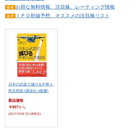
お得な無料情報、注目株、レーティング情報
参考
ＩＰＯ初値予想、オススメの注目株リスト
参考
日本の武器で滅びる中華人
民共和国 (講談社 α新書)
新品価格
￥907
から
(2017/2/28 22:49時点)