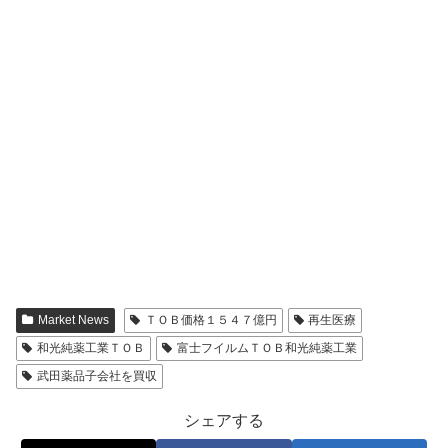
Market News
ＴＯＢ価格１５４７億円
再生医療
和光純薬工業ＴＯＢ
富士フイルムＴＯＢ和光純薬工業
武田薬品子会社を買収
シェアする