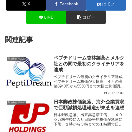
X
Facebook
はてブ
LINE
コピー
関連記事
ペプチドリーム杏林製薬とメルク
Market News
社との間で最初のクライテリアを
達成
ペプチドリーム最初のクライテリア達成
ペプチドリーム株価が大幅高、４月の高
値6940円から5530円まで大幅に株価調整
した時期があったが、再び見直されて上
2017.06.07
昇している。6月6日に共同研究開発契約
していた米国メルク社と杏林製薬との契
日本郵政株価急落、海外企業買収
Market News
約において、最...
で巨額減損処理報道が東芝を連想
日本郵政急落、出来高急増７倍、１４０
０万株午後に入り日経平均株価が急速に
下落、２時から３時までの１時間で日経
平均株価は前日比プラスからマイナスに