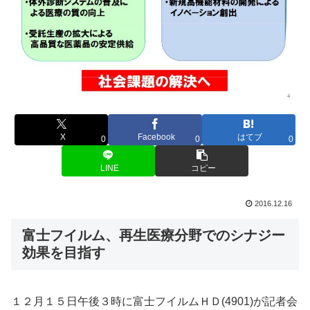
X
Facebook
はてブ
0
0
0
LINE
コピー
2016.12.16
富士フイルム、再生医療分野でのシナジー
効果を目指す
１２月１５日午後３時に富士フイルムＨＤ(4901)が記者会