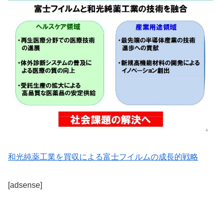
和光純薬工業を買収による富士フイルムの成長的戦略
[adsense]