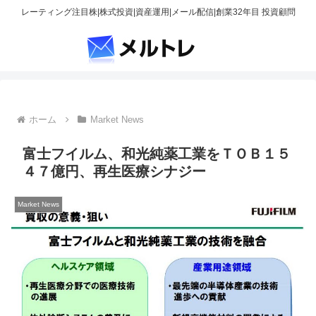
レーティング注目株|株式投資|資産運用|メール配信|創業32年目 投資顧問
ホーム
Market News
富士フイルム、和光純薬工業をＴＯＢ１５
４７億円、再生医療シナジー
Market News