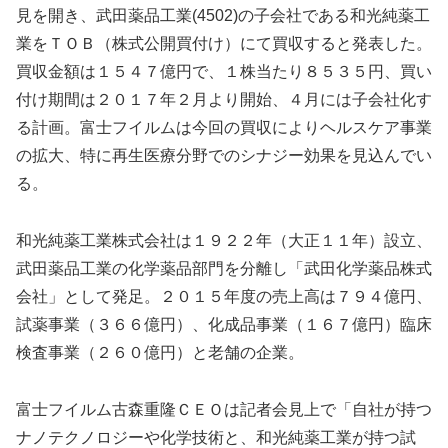
見を開き、武田薬品工業(4502)の子会社である和光純薬工
業をＴＯＢ（株式公開買付け）にて買収すると発表した。
買収金額は１５４７億円で、１株当たり８５３５円、買い
付け期間は２０１７年２月より開始、４月には子会社化す
る計画。富士フイルムは今回の買収によりヘルスケア事業
の拡大、特に再生医療分野でのシナジー効果を見込んでい
る。
和光純薬工業株式会社は１９２２年（大正１１年）設立、
武田薬品工業の化学薬品部門を分離し「武田化学薬品株式
会社」として発足。２０１５年度の売上高は７９４億円、
試薬事業（３６６億円）、化成品事業（１６７億円）臨床
検査事業（２６０億円）と老舗の企業。
富士フイルム古森重隆ＣＥＯは記者会見上で「自社が持つ
ナノテクノロジーや化学技術と、和光純薬工業が持つ試