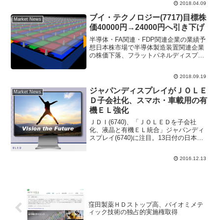
引所ではストップ高まで買われ80円高の
2018.04.09
480円だった...
ブイ・テクノロジー(7717)目標株
Market News
価40000円→24000円へ引き下げ
半導体・FA関連・FDP関連企業の業績予
想日本株市場で半導体製造装置関連企業
の株価下落、フラットパネルディスプレ
イ関連企業の株価下落が目立つようにな
った。東京エレクトロン、アドバンテス
2018.09.19
ト、SUMCO、SCREENなど主力半導体
関連株は数か月...
ジャパンディスプレイがＪＯＬＥ
Market News
Ｄ子会社化、スマホ・車載用の有
機ＥＬ強化
ＪＤＩ(6740)、「ＪＯＬＥＤを子会社
化、液晶と有機ＥＬ統合」ジャパンディ
スプレイ(6740)に注目。13日付の日本経
済新聞で、「パナソニック(6752)とソニ
ー(6758)の有機ＥＬパネル事業を統合し
2016.12.13
たＪＯＬＥＤ（ジェイオーレッド）を
子...
窪田製薬ＨＤストップ高、バイオミメテ
ィック技術の独占的実施権取得