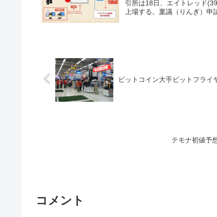
引所は18日、エイトレッド(3
上場する。稟議（りんぎ）申請
ビットコイン大手ビットフライ
テモナ初値予
コメント