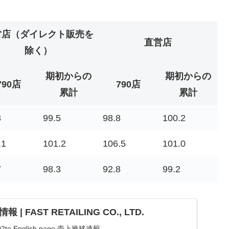
営店（ダイレクト販売を
直営店
除く）
期初からの
期初からの
790店
790店
累計
累計
3
99.5
98.8
100.2
.1
101.2
106.5
101.0
7
98.3
92.8
99.2
 FAST RETAILING CO., LTD.
to English page 売上推移速報...