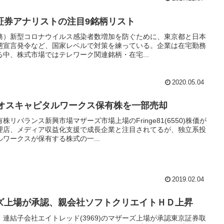
証券アナリストの注目9銘柄リスト
務）新型コロナウイルス感染者数増加を防ぐために、東京都と日本
態宣言発令など、国家レベルで対策を練っている。企業は在宅勤務
中、株式市場ではテレワーク関連銘柄・在宅...
2020.05.04
調、レオスキャピタルワークス保有株を一部売却
リバランス新興市場マザーズ市場上場のFringe81(6550)株価が
理店、メディア収益化支援で成長企業と注目されてるが、独立系投
ワークスが保有する株式の一...
2019.02.04
ズ上場が承認、親会社ソフトクリエイトＨＤ上昇
)、連結子会社エイトレッド(3969)のマザーズ上場が承認東京証券取