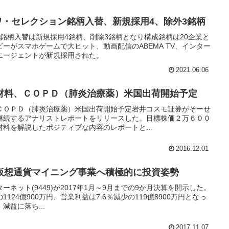
イワ・セレクション銘柄入替、新規採用4、除外3銘柄
銘柄入替は新規採用4銘柄、削除3銘柄となり構成銘柄は20企業と
ーがスマホゲームで大ヒット、動画配信のABEMA TV、インター
エージェントが新規採用された。
2021.06.06
材料、ＣＯＰＤ（肺炎治療薬）米国出荷開始予定
ＣＯＰＤ（肺炎治療薬）米国出荷開始予定岩井コスモ証券がそーせ
継続するアナリストレポートをリリースした。目標株価２万６００
料を解説したポジティブな内容のレポートと...
2016.12.01
仮想通貨マイニング事業へ積極的に投資姿勢
ネット(9449)が2017年1月～9月までの9か月決算を開示した。
1124億900万円、営業利益は7.6％減少の119億8900万円となっ
益に落ち...
2017.11.07