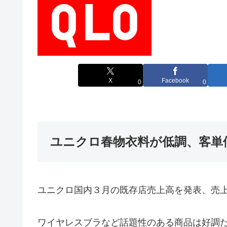
X
Facebook
0
0
ユニクロ春物衣料が低調、客単
ユニクロ国内３月の既存店売上高を発表、売上
ワイヤレスブラなど話題性のある商品は好調