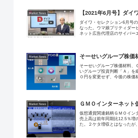
【2021年6月号】ダ
Market News
ダイワ・セレクション6月号の
なった。ウマ娘プリティダービ
ネット広告代理店のサイバー
そーせいグループ株価
Market News
そーせいグループ株価材料、
いグループ投資判断「Ａ」を
０円を変更せず、今後の株価材
ＧＭＯインターネット
Market News
仮想通貨関連銘柄ＧＭＯインター
売上高は前年同期比12.5％増の
た。２ケタ増収とはなったが、減