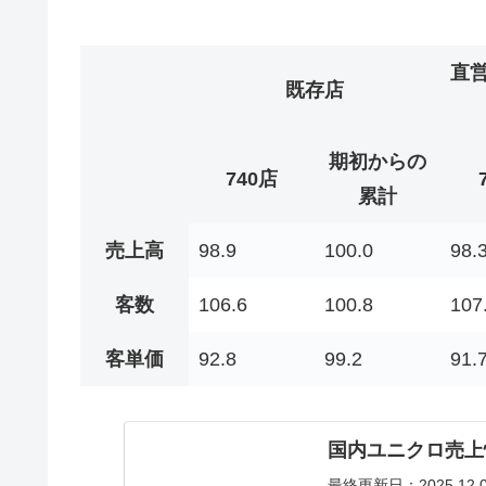
直
既存店
期初からの
740店
累計
売上高
98.9
100.0
98.
客数
106.6
100.8
107
客単価
92.8
99.2
91.
国内ユニクロ売上情報 |
最終更新日：2025.12.02