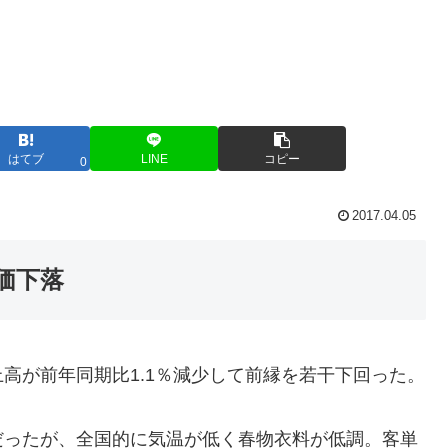
はてブ
LINE
コピー
0
2017.04.05
価下落
高が前年同期比1.1％減少して前縁を若干下回った。
だったが、全国的に気温が低く春物衣料が低調。客単