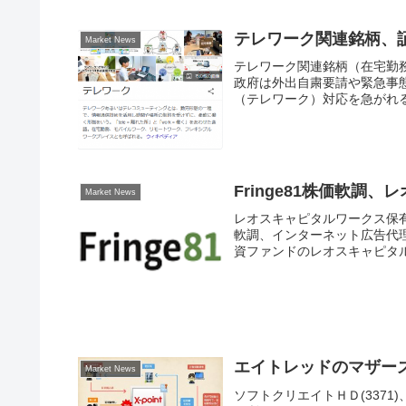
テレワーク関連銘柄、
Market News
テレワーク関連銘柄（在宅勤
政府は外出自粛要請や緊急事
（テレワーク）対応を急がれる
Fringe81株価軟
Market News
レオスキャピタルワークス保有株
軟調、インターネット広告代
資ファンドのレオスキャピタル
エイトレッドのマザー
Market News
ソフトクリエイトＨＤ(3371