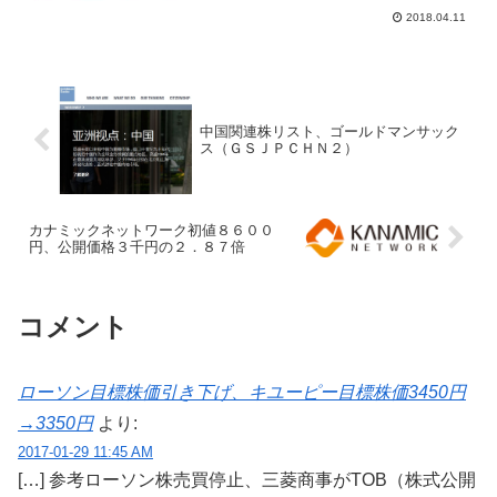
なかった...
2018.04.11
中国関連株リスト、ゴールドマンサック
ス（ＧＳＪＰＣＨＮ２）
カナミックネットワーク初値８６００
円、公開価格３千円の２．８７倍
コメント
ローソン目標株価引き下げ、キユーピー目標株価3450円
→3350円
より:
2017-01-29 11:45 AM
[…] 参考ローソン株売買停止、三菱商事がTOB（株式公開