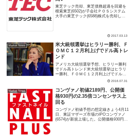
東芝テック売却、東芝債務超過を回避を
模索東芝(6502)が子会社ＰＯＳシステム
大手の東芝テック(6588)株式を売却し
て、債務超過を回避する方向に入ったと
報じられている。１月に観測が流れ報じ
られたときは東芝テック、東芝病院だっ
たが、株式市場...
2017.03.13
米大統領選挙はヒラリー勝利、Ｆ
Market News
ＯＭＣ１２月利上げでドル高トレ
ンド
アメリカ大統領選挙予想、ヒラリー勝利
でドル高トレンド米大統領選挙はヒラリ
ー勝利、ＦＯＭＣ１２月利上げでドル高
トレンド今年は１１月に米大統領選挙を
2016.07.31
控えて、ニューヨーク株式市場、外国為
替市場にも大きな影響を与える、国内大
コンヴァノ初値2189円、公開価
Market News
手証券はヒラリー・クリン...
格930円の2.35倍コンセンサス上
回る
コンヴァノ初値予想の想定線きょう4月11
日、東証マザーズ市場のIPOコンヴァノ
(6574)が新規上場した。公開価格930円と
いう一単元の投資額が低い事から、初値
とセカンダリー投資を狙った買い注文が
殺到。前場は買い気配のまま初値がつか