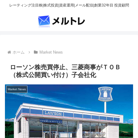
レーティング注目株|株式投資|資産運用|メール配信|創業32年目 投資顧問
ホーム
Market News
ローソン株売買停止、三菱商事がＴＯＢ
（株式公開買い付け）子会社化
Market News