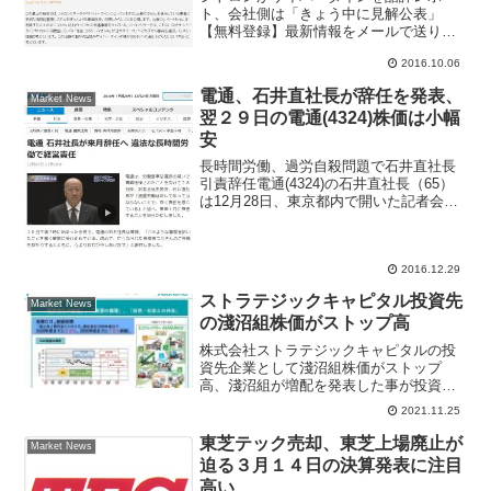
ト、会社側は「きょう中に見解公表」
【無料登録】最新情報をメールで送りま
すＣＹＢＥＲＤＹＮＥ(7779)が売り一巡
2016.10.06
後に買いが優勢となり、小幅ながら４日
続伸。ただ、寄り付き直後に長い下ヒゲ
電通、石井直社長が辞任を発表、
Market News
を示現する場面があっ...
翌２９日の電通(4324)株価は小幅
安
長時間労働、過労自殺問題で石井直社長
引責辞任電通(4324)の石井直社長（65）
は12月28日、東京都内で開いた記者会見
で2017年１月で辞任する意向を表明し
た。社員の過労自殺など長時間労働問題
の責任を取る形となりテレビニュース速
2016.12.29
報でも報じ...
ストラテジックキャピタル投資先
Market News
の淺沼組株価がストップ高
株式会社ストラテジックキャピタルの投
資先企業として淺沼組株価がストップ
高、淺沼組が増配を発表した事が投資家
に好感された。モノ言う株主、アクティ
2021.11.25
ビストの投資ファンドとしてストラテジ
ックキャピタルが大量保有している株式
東芝テック売却、東芝上場廃止が
Market News
銘柄は極東貿易、極東開発工業、日本証
迫る３月１４日の決算発表に注目
券金融、有沢製作所など現在の投資先一
高い
覧