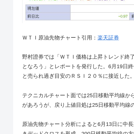
ＷＴＩ原油先物チャート引用：
楽天証券
野村證券では「ＷＴＩ価格は上昇トレンド終
となろう」とレポートを発行した。6月19日終
と売られ過ぎ目安のＲＳＩ２０％に接近した
テクニカルチャート面では25日移動平均線か
があろうが、戻り上値目処は25日移動平均線の
原油先物チャート分析によると6月13日に中長
きデッドクロスを形成。200日移動平均線の方