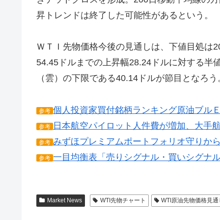
昇トレンドは終了した可能性があるという。
ＷＴＩ先物価格今後の見通しは、下値目処は2016
54.45ドルまでの上昇幅28.24ドルに対する
（雲）の下限である40.14ドルが節目となろう
個人投資家買付銘柄ランキング原油ブル
参考
日本航空パイロット人件費が増加、大手
参考
みずほプレミアムポートフォリオ守りか
参考
一目均衡表「売りシグナル・買いシグナ
参考
Market News
WTI先物チャート
WTI原油先物価格見通