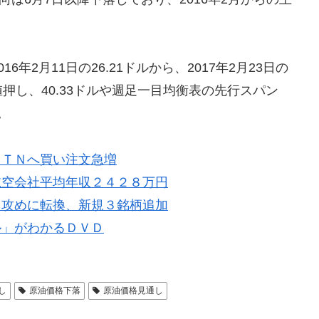
年2月11日の26.21ドルから、2017年2月23日の
半値押し、40.33ドルや週足一目均衡表の先行スパン
。
ＥＴＮへ買い注文急増
航空会社平均年収２４２８万円
ら攻めに転換、新規３銘柄追加
ル」がわかるＤＶＤ
し
原油価格下落
原油価格見通し