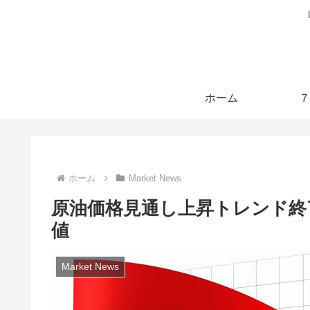
ホーム
７
ホーム
Market News
原油価格見通し上昇トレンド終
値
Market News