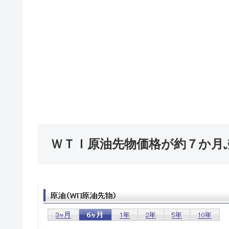
ＷＴＩ原油先物価格が約７か月