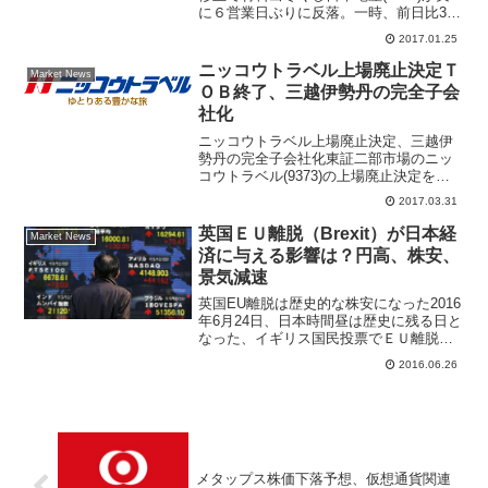
に６営業日ぶりに反落。一時、前日比340
円（3.1％）安の１万510円円まで売られ
2017.01.25
ている。24日引け後、17年３月期通期の
連結利益予想を上方修正したものの、前
ニッコウトラベル上場廃止決定Ｔ
Market News
日ま...
ＯＢ終了、三越伊勢丹の完全子会
社化
ニッコウトラベル上場廃止決定、三越伊
勢丹の完全子会社化東証二部市場のニッ
コウトラベル(9373)の上場廃止決定を東
京証券取引所が発表した。ニッコウトラ
2017.03.31
ベルは２０１７年３月３１日から５月１
日まで整理銘柄に指定され、５月２日に
英国ＥＵ離脱（Brexit）が日本経
Market News
上場廃止となる。三...
済に与える影響は？円高、株安、
景気減速
英国EU離脱は歴史的な株安になった2016
年6月24日、日本時間昼は歴史に残る日と
なった、イギリス国民投票でＥＵ離脱
(Brexit)が投票多数により確定した。世界
2016.06.26
中は英国残留(Bremain)期待が高まってい
ただけに、マーケットに与える衝撃...
メタップス株価下落予想、仮想通貨関連