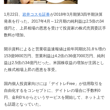
1月22日、
岩井コスモ証券
が2018年3月期第3四半期決算
発表を行った。2017年4月～12月期の純利益は2.5倍の34
億円と、上昇相場の恩恵を受けて投資家の株式売買委託手
数料が増加。
開示資料によると営業収益速報値は前年同期比31.8％増の
153億9800万円、営業利益は4.2倍の36億7000万円、純利
益は2.5倍の34億円だった。米国株収益の増加が主因とし
た株式相場上昇の恩恵を享受。
国内個人投資家向けには「デイトレFree」が信用取引を
自由化するをコンセプトに、デイトレの場合に手数料0
円、金利0％からというサービスを開始して、ネット上で
も話題となっていた。