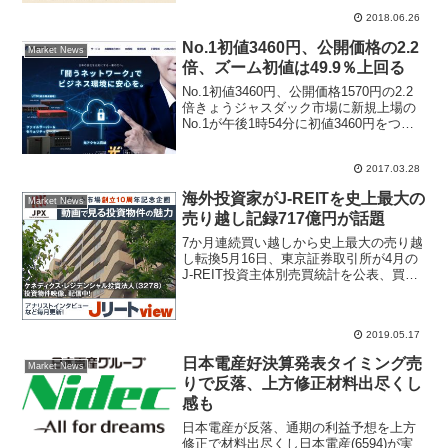
２位に入った。田淵電...
2018.06.26
No.1初値3460円、公開価格の2.2
Market News
倍、ズーム初値は49.9％上回る
No.1初値3460円、公開価格1570円の2.2
倍きょうジャスダック市場に新規上場の
No.1が午後1時54分に初値3460円をつけ
た。公開価格1570円に対して2.2倍の株価
水準で好パフォーマンスとなった。初値
2017.03.28
形成後の安値は3325円、現...
海外投資家がJ-REITを史上最大の
Market News
売り越し記録717億円が話題
7か月連続買い越しから史上最大の売り越
し転換5月16日、東京証券取引所が4月の
J-REIT投資主体別売買統計を公表、買い
越し存在の大きかったのは投資信託が220
億円、日本銀行が96億円、銀行金融機関
が94億円だったのに対し、海外投資家が
2019.05.17
全て...
日本電産好決算発表タイミング売
Market News
りで反落、上方修正材料出尽くし
感も
日本電産が反落、通期の利益予想を上方
修正で材料出尽くし日本電産(6594)が実