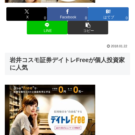
X
Facebook
はてブ
0
0
0
LINE
コピー
2018.01.22
岩井コスモ証券デイトレFreeが個人投資家
に人気