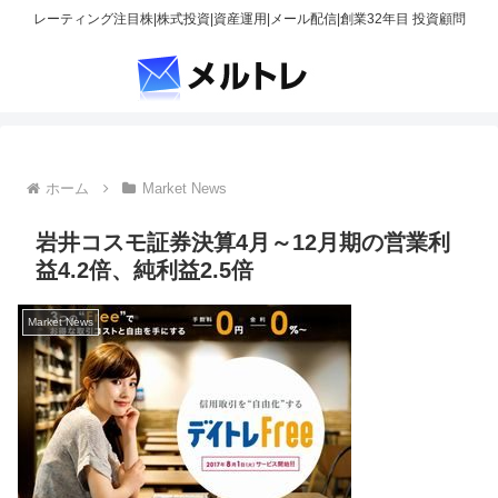
レーティング注目株|株式投資|資産運用|メール配信|創業32年目 投資顧問
ホーム
Market News
岩井コスモ証券決算4月～12月期の営業利
益4.2倍、純利益2.5倍
Market News