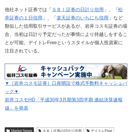
他社ネット証券では「
ＳＢＩ証券の日計り信用
」、「
松
井証券の１日信用
」、「
楽天証券のいちにち信用
」など
類似した信用取引サービスがあるが、岩井コスモ証券の場
合、当初は日計り予定だったが事情により持越しをするこ
とが可能。デイトレFreeというスタイルが個人投資家に
注目されている。
▼［岩井コスモ証券］口座開設で株式手数料キャッシュバ
ック▼
岩井コスモHD「平成30年3月期第3四半期 連結決算速報
値」を発表
Market News
ＳＢＩ証券の日計り信用
デイトレFree