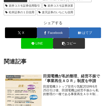
岩井コスモ証券信用取引
岩井コスモ証券決算
松井証券の１日信用
楽天証券のいちにち信用
シェアする
X
Facebook
はてブ
LINE
コピー
関連記事
田淵電機が私的整理、経営不振で
Market News
「事業再生ＡＤＲ」制度を申請
田淵電機ストップ安売り気配2018年6月
25日引け後、田淵電機は経営不振から私
的整理の一種である事業再生ＡＤＲ制度
の申請をしたと発表。上場廃止にはなら
ないが、投資家は不安から投げ売り状
態、東証一部市場値下がり率ランキング