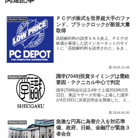
ＰＣデポ株式を世界超大手のファ
Market News
ンド、ブラックロックが新規大量
取得
高額解約料の請求ＳＮＳ炎上、ＰＣデポ
株価が暴落した訳インターネットのサイ
トに「高額解約料を請求された」をきっ
かけにネット上で、ツイッターで炎上す
る騒ぎがあった８月からピーシーデポコ
ーポレーション株価が急落。あれから約
2016.11.08
３か月経過したいま新たな...
識学(7049)投資タイミングは需給
Market News
要因・テクニカル中心で判定
識学(7049)会社設立4年で上場2019年2月
22日、東証マザーズ市場へ上場した識学
が4月19日に決算説明会を開催した。エー
ス証券アナリストレポートは投資判断を
付与していないが、注目ポイントをまと
2019.04.30
めたレポートをリリースしている。同社
は20...
急激な円高に為替介入を対応準
Market News
備、政府、日銀、金融庁が緊急３
者会合