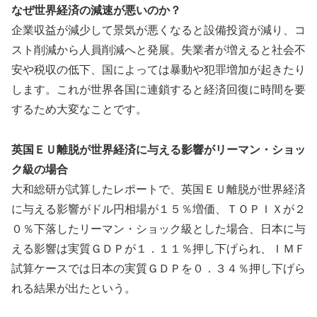
なぜ世界経済の減速が悪いのか？
企業収益が減少して景気が悪くなると設備投資が減り、コ
スト削減から人員削減へと発展。失業者が増えると社会不
安や税収の低下、国によっては暴動や犯罪増加が起きたり
します。これが世界各国に連鎖すると経済回復に時間を要
するため大変なことです。
英国ＥＵ離脱が世界経済に与える影響がリーマン・ショッ
ク級の場合
大和総研が試算したレポートで、英国ＥＵ離脱が世界経済
に与える影響がドル円相場が１５％増価、ＴＯＰＩＸが２
０％下落したリーマン・ショック級とした場合、日本に与
える影響は実質ＧＤＰが１．１１％押し下げられ、ＩＭＦ
試算ケースでは日本の実質ＧＤＰを０．３４％押し下げら
れる結果が出たという。