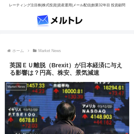
レーティング注目株|株式投資|資産運用|メール配信|創業32年目 投資顧問
ホーム
Market News
英国ＥＵ離脱（Brexit）が日本経済に与え
る影響は？円高、株安、景気減速
Market News