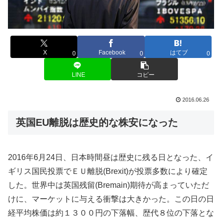
X
Facebook
はてブ
0
0
0
LINE
コピー
2016.06.26
英国EU離脱は歴史的な株安になった
2016年6月24日、日本時間昼は歴史に残る日となった、イ
ギリス国民投票でＥＵ離脱(Brexit)が投票多数により確定
した。世界中は英国残留(Bremain)期待が高まっていただ
けに、マーケットに与える衝撃は大きかった。この日の日
経平均株価は約１３００円の下落幅、歴代８位の下落とな