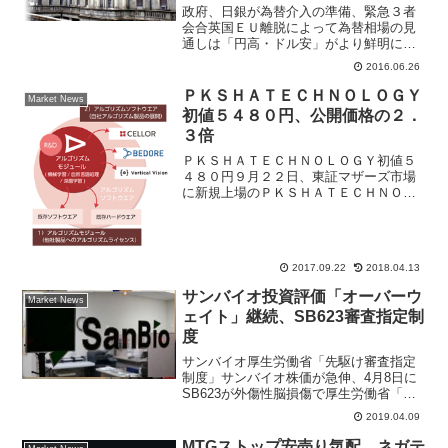
政府、日銀が為替介入の準備、緊急３者
会合英国ＥＵ離脱によって為替相場の見
通しは「円高・ドル安」がより鮮明にな
ってきた。米国ＦＲＢはイギリスＥＵ離
2016.06.26
脱によって波乱となったマーケットが落
ち着くまで利上げを見送る公算が高い、
ＰＫＳＨＡＴＥＣＨＮＯＬＯＧＹ
Market News
安全資産として円が買われ...
初値５４８０円、公開価格の２．
３倍
ＰＫＳＨＡＴＥＣＨＮＯＬＯＧＹ初値５
４８０円９月２２日、東証マザーズ市場
に新規上場のＰＫＳＨＡＴＥＣＨＮＯＬ
ＯＧＹ初値は５４８０円と、公開価格の
２．３倍で午後２時０６分に寄りつい
た。ＰＫＳＨＡＴＥＣＨＮＯＬＯＧＹ
(3993)初値予想コンセン...
2017.09.22
2018.04.13
サンバイオ投資評価「オーバーウ
Market News
ェイト」継続、SB623審査指定制
度
サンバイオ厚生労働省「先駆け審査指定
制度」サンバイオ株価が急伸、4月8日に
SB623が外傷性脳損傷で厚生労働省「先
駆け審査指定制度」の対象品目に指定さ
2019.04.09
れたことが買い手掛かり材料。投資家は
バイオベンチャーの材料性と株価の値動
MTGストップ安売り気配、ネガテ