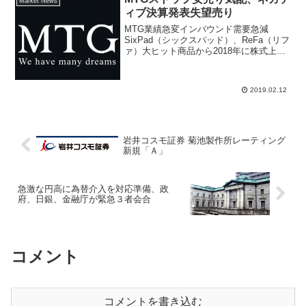
Market News
きに関心が高い。三...
ィブ決算発表失望売り
MTG業績急変インバウンド需要急減
SixPad（シックスパッド）、ReFa（リフ
ァ）大ヒット商品から2018年に株式上場
を果たし、健康意識の高まる需要やイン
バウンド需要期待から決算内容が注目さ
れたが、2018年10月～12月期の実績が落
2019.02.12
ち込...
岩井コスモ証券 菊池製作所レーティング
新規「Ａ」
急激な円高に為替介入を対応準備、政
府、日銀、金融庁が緊急３者会合
コメント
コメントを書き込む