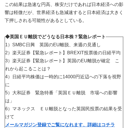
この結果は急速な円高、株安だけであれば日本経済への影
響は軽微だが、世界経済も急減速すると日本経済は大きく
下押しされる可能性があるとしている。
◆英国ＥＵ離脱でどうなる日本株？緊急レポート
1）SMBC日興 英国のEU離脱、来週の見通し
2）楽天証券【緊急レポート】BREXIT投票後の日経平均
3）楽天証券【緊急レポート】英国のEU離脱が確定 こ
れから起こることは？
4）日経平均株価は一時的に14000円近辺への下落を視野
に
5）大和証券 緊急特番「英国ＥＵ離脱 市場への影響
は」
6）マネックス ＥＵ離脱となった英国民投票の結果を受
けて
メールマガジン登録でご覧になれます、詳細はコチラ