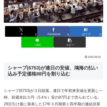
X
Facebook
はてブ
0
0
0
LINE
コピー
2016.08.01
シャープ(6753)が連日の安値、鴻海の払い
込み予定価格88円を割り込む
シャープ(6753)が３日続落。連日で年初来安値を更新し一
時、前週末比５円（5.4％）安の87円まで売られている。
29日引け後に発表した17年３月期第１四半期の連結決算