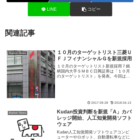
LINE
コピー
関連記事
１０月のターゲットリスト三菱Ｕ
Market News
ＦＪフィナンシャルＧを新規採用
１０月のターゲットリスト新規採用７銘
柄国内大手ＳＭＢＣ日興証券は「１０月
のターゲットリスト」を発表。今回は１
０銘柄中、７銘柄を新規に入れ替えてお
り、三菱ＵＦＪフィナンシャル・グルー
プ、三井不動産など出遅れ銀行株、不動
産株の組み入れがされてい...
2017.09.28
2018.04.13
Kudan投資判断を新規「A」カバ
Market News
レッジ開始、人工知覚開発ソフト
ウェア
Kudan人工知覚開発ソフトウェアコンピ
ューターやロボット、自動運転車などに