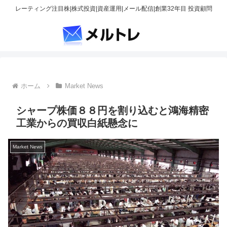
レーティング注目株|株式投資|資産運用|メール配信|創業32年目 投資顧問
ホーム
Market News
シャープ株価８８円を割り込むと鴻海精密
工業からの買収白紙懸念に
Market News