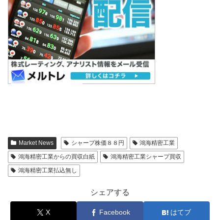
Market News
シャープ株価８８円
鴻海精密工業
鴻海精密工業からの買収白紙
鴻海精密工業シャープ買収
鴻海精密工業払込無し
シェアする
X
Facebook
はてブ