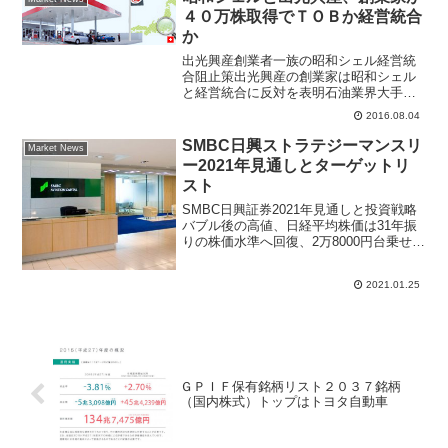
４０万株取得でＴＯＢか経営統合
か
出光興産創業者一族の昭和シェル経営統
合阻止策出光興産の創業家は昭和シェル
と経営統合に反対を表明石油業界大手の
出光興産(5019)と昭和シェル(5002)が経営
2016.08.04
統合を目指すことになっていたが、出光
興産の創業家側が経営統合に反対表明を
SMBC日興ストラテジーマンスリ
Market News
した。出光...
ー2021年見通しとターゲットリ
スト
SMBC日興証券2021年見通しと投資戦略
バブル後の高値、日経平均株価は31年振
りの株価水準へ回復、2万8000円台乗せと
なって株式市場は盛り上がっている。米
国金利低下が余剰資金が株式市場へ回り
2021.01.25
過剰流動性相場を作り上げている。証券
業界大手S...
ＧＰＩＦ保有銘柄リスト２０３７銘柄
（国内株式）トップはトヨタ自動車