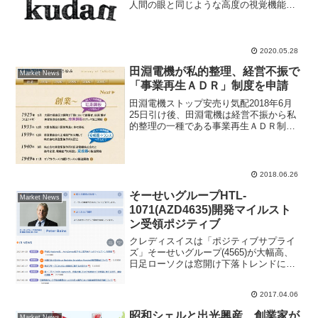
人間の眼と同じような高度の視覚機能を
与える人工知覚（AP）を開発ソフトウェ
ア開発企業。岩井コスモ証券は
Kudan(4425)投資判断を新規「A」、目標
株価6500円...
2020.05.28
田淵電機が私的整理、経営不振で
Market News
「事業再生ＡＤＲ」制度を申請
田淵電機ストップ安売り気配2018年6月
25日引け後、田淵電機は経営不振から私
的整理の一種である事業再生ＡＤＲ制度
の申請をしたと発表。上場廃止にはなら
ないが、投資家は不安から投げ売り状
態、東証一部市場値下がり率ランキング
２位に入った。田淵電...
2018.06.26
そーせいグループHTL-
Market News
1071(AZD4635)開発マイルスト
ン受領ポジティブ
クレディスイスは「ポジティブサプライ
ズ」そーせいグループ(4565)が大幅高、
日足ローソクは窓開け下落トレンドにコ
ツンと音がしたきっかけになりそう。4月
5日引け後に子会社ヘプタレスがアストラ
2017.04.06
ゼネカから1200万ドルのマイルストン受
領を発表し...
昭和シェルと出光興産、創業家が
Market News