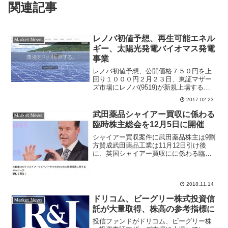
関連記事
レノバ初値予想、再生可能エネル
Market News
ギー、太陽光発電バイオマス発電
事業
レノバ初値予想、公開価格７５０円を上
回り１０００円２月２３日、東証マザー
ズ市場にレノバ(9519)が新規上場する。
再生可能エネルギー発電事業、開発運営
2017.02.23
とエコ関連銘柄で主幹事は大和証券、公
開価格７５０円、初値予想は１０００円
武田薬品シャイアー買収に係わる
Market News
を上回るかの水準に...
臨時株主総会を12月5日に開催
シャイアー買収案件に武田薬品株主は9割
方賛成武田薬品工業は11月12日引け後
に、英国シャイアー買収にに係わる臨時
株主総会を12月5日に開催すると公表し
た。大手経済新聞では「9割方の株主の賛
成が得られるという」と報じている。武
2018.11.14
田薬品にとっても...
ドリコム、ビーグリー株式投資信
Market News
託が大量取得、株高の参考指標に
投信ファンドがドリコム、ビーグリー株