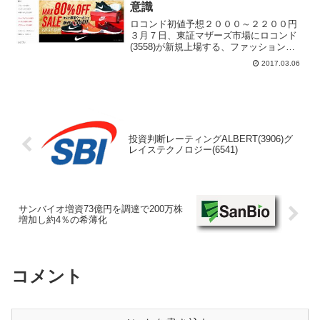
意識
ロコンド初値予想２０００～２２００円
３月７日、東証マザーズ市場にロコンド
(3558)が新規上場する、ファッション衣
料ＥＣサイト「LOCONDO.jp」を運営、
2017.03.06
年商２２億円、従業員７０名、自社サイ
トの他、楽天ショッピングモールサイ
ト、ヤフーシ...
投資判断レーティングALBERT(3906)グ
レイステクノロジー(6541)
サンバイオ増資73億円を調達で200万株
増加し約4％の希薄化
コメント