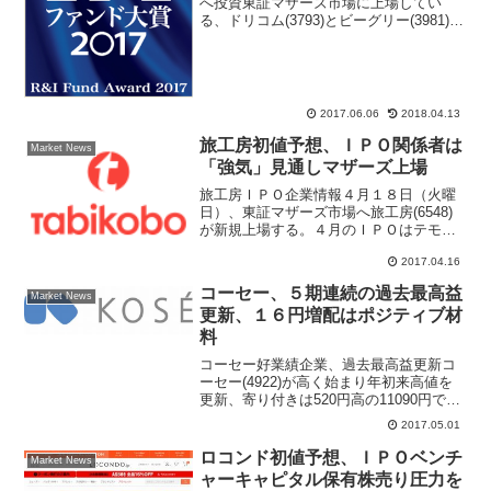
へ投資東証マザーズ市場に上場してい
る、ドリコム(3793)とビーグリー(3981)が
投資信託を運用する機関投資家が注目株
として投資していることが判明。５％ル
ール大量保有報告書で、大和証券投資信
託委託が２社...
2017.06.06
2018.04.13
旅工房初値予想、ＩＰＯ関係者は
Market News
「強気」見通しマザーズ上場
旅工房ＩＰＯ企業情報４月１８日（火曜
日）、東証マザーズ市場へ旅工房(6548)
が新規上場する。４月のＩＰＯはテモナ
(3985)、ウェーブロックホールディング
2017.04.16
ス(7940)、ＬＩＸＩＬビバ(3564)、旅工房
(6548)、アセンテック(356...
コーセー、５期連続の過去最高益
Market News
更新、１６円増配はポジティブ材
料
コーセー好業績企業、過去最高益更新コ
ーセー(4922)が高く始まり年初来高値を
更新、寄り付きは520円高の11090円で始
まり、730円高の11300円まで買われる場
2017.05.01
面があった。好業績と増配が株価上昇の
カタリストとなった。。クレディスイス
ロコンド初値予想、ＩＰＯベンチ
Market News
証...
ャーキャピタル保有株売り圧力を