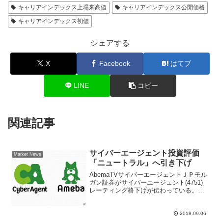
キャリアインデックス上場来高値
キャリアインデックス公開価格
キャリアインデックス初値
シェアする
X
Facebook
はてブ
LINE
コピー
関連記事
サイバーエージェント投資評価
Market News
「ニュートラル」へ引き下げ
AbemaTVサイバーエージェントＪＰモル
ガン証券がサイバーエージェント(4751)
レーティング格下げが伝わっている。従
来の投資判断は「オーバーウェイト」だ
ったが、直近の取材や足元の動向を踏ま
え「ニュートラル」へ引き下げた。アナ
2018.09.06