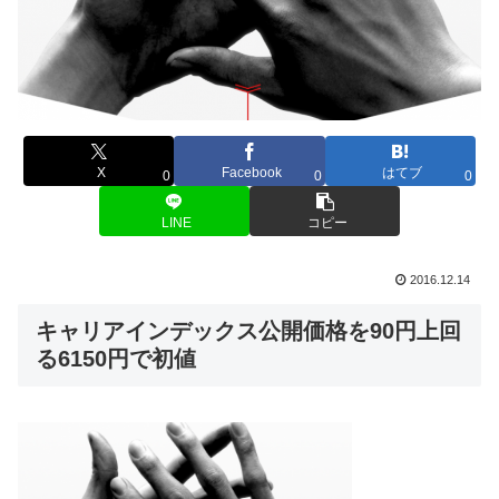
X
Facebook
はてブ
0
0
0
LINE
コピー
2016.12.14
キャリアインデックス公開価格を90円上回
る6150円で初値