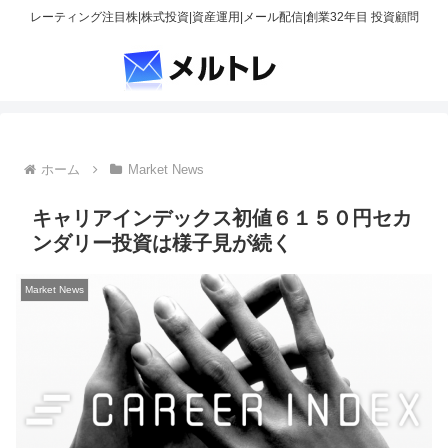
レーティング注目株|株式投資|資産運用|メール配信|創業32年目 投資顧問
ホーム
Market News
キャリアインデックス初値６１５０円セカ
ンダリー投資は様子見が続く
Market News