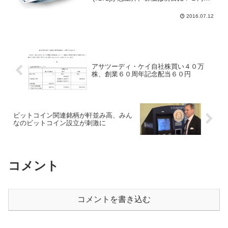
の１５６０円まで買われ出来高急増、英
国ＥＵ離脱ショックで急激な円高に見舞
2016.07.12
われ業績にマイナス影響があると警戒さ
れて売られてたがリ...
アサツーディ・ケイ自社株買い４０万
株、創業６０周年記念配当６０円
ビットコイン関連銘柄が軒並み高、みん
なのビットコイン設立が刺激に
コメント
コメントを書き込む