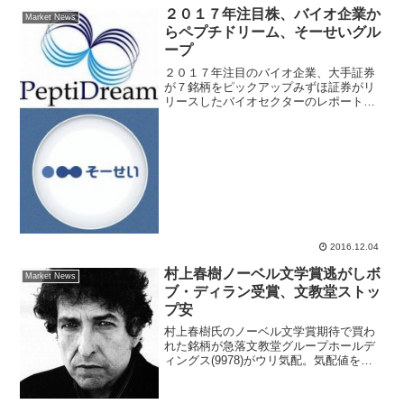
リストレポー...
２０１７年注目株、バイオ企業か
Market News
らペプチドリーム、そーせいグル
ープ
２０１７年注目のバイオ企業、大手証券
が７銘柄をピックアップみずほ証券がリ
リースしたバイオセクターのレポートで
は、各社事業進捗自体は順調で、予想さ
れる各社のカタリストも煮詰まりつつあ
ると指摘。株価は約半年間軟調な状況が
続いたものの、今後、年明...
2016.12.04
村上春樹ノーベル文学賞逃がしボ
Market News
ブ・ディラン受賞、文教堂ストッ
プ安
村上春樹氏のノーベル文学賞期待で買わ
れた銘柄が急落文教堂グループホールデ
ィングス(9978)がウリ気配。気配値を前
日比80円ストップ安水準の408円まで切り
下げ、取引が成立していない。スウェー
デン・アカデミーは13日、今年のノーベ