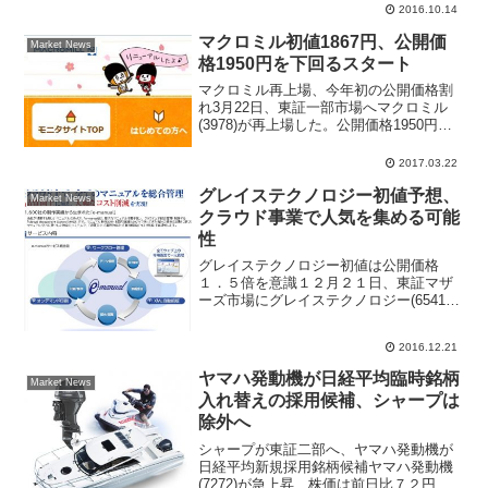
2016.10.14
ル文学賞を...
マクロミル初値1867円、公開価
Market News
格1950円を下回るスタート
マクロミル再上場、今年初の公開価格割
れ3月22日、東証一部市場へマクロミル
(3978)が再上場した。公開価格1950円に
対してマクロミル初値は1867円で、初値
は公開価格を4.3％下回る形でスタートと
2017.03.22
なった。2017年ＩＰＯ銘柄で公開価格
グレイステクノロジー初値予想、
を...
Market News
クラウド事業で人気を集める可能
性
グレイステクノロジー初値は公開価格
１．５倍を意識１２月２１日、東証マザ
ーズ市場にグレイステクノロジー(6541)
が新規上場する。「e-manual」というク
ラウド型サービスを展開しており、投資
2016.12.21
家の好みの業種であることから人気を集
め高い初値パ...
ヤマハ発動機が日経平均臨時銘柄
Market News
入れ替えの採用候補、シャープは
除外へ
シャープが東証二部へ、ヤマハ発動機が
日経平均新規採用銘柄候補ヤマハ発動機
(7272)が急上昇、株価は前日比７２円高