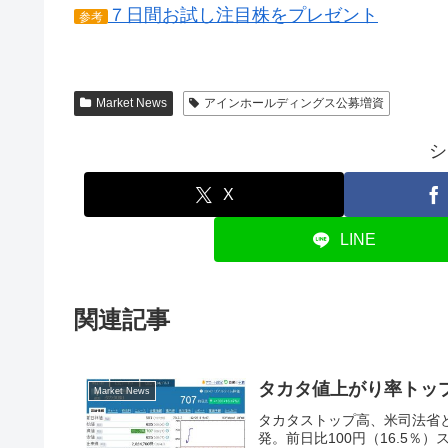
７日間お試し注目株をプレゼント
参考
Market News
アインホールディングス公募増資
シ
X
LINE
関連記事
タカタ値上がり率トッ
Market News
タカタストップ高、米司法省と
発。前日比100円（16.5％