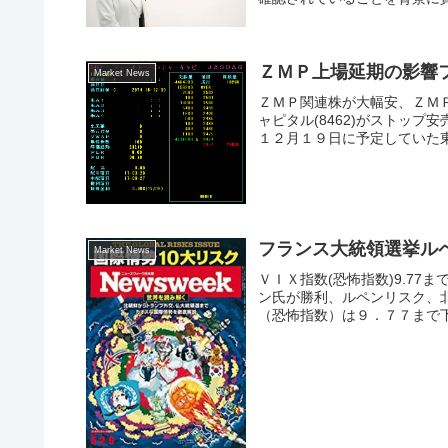
ＺＭＰ上場延期の影響
Market News
ＺＭＰ関連株が大幅安、ＺＭ
ャピタル(8462)がストップ
１２月１９日に予定していた東
フランス大統領選挙ル
Market News
ＶＩＸ指数(恐怖指数)9.77
ン氏が勝利、ルペンリスク、
（恐怖指数）は９．７７まで下