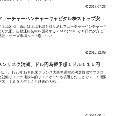
2017.07.26
フューチャーベンチャーキャピタル株ストップ安
Ｐ上場延期・東証は上場承認を取り消しフューチャーベンチャーキ
安売り気配。自動運転技術を開発するＺＭＰ(7316)が８日の夕方に、
証マザーズ市場への上場につい...
2016.12.09
ペンリスク消滅、ドル円為替予想１ドル１１５円
まで低下、1993年12月以来フランス大統領選挙の決選投票でマクロ
北朝鮮リスクの地政学的リスクが２つも後退したことでＶＩＸ指数
落、１９９３年１２月以来の大幅...
2017.05.11