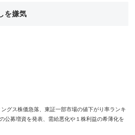
しを嫌気
ィングス株価急落、東証一部市場の値下がり率ランキ
円の公募増資を発表、需給悪化や１株利益の希薄化を