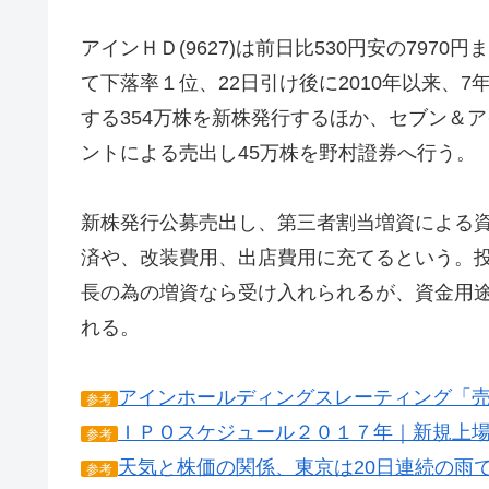
アインＨＤ(9627)は前日比530円安の797
て下落率１位、22日引け後に2010年以来、
する354万株を新株発行するほか、セブン＆アイ
ントによる売出し45万株を野村證券へ行う。
新株発行公募売出し、第三者割当増資による資
済や、改装費用、出店費用に充てるという。
長の為の増資なら受け入れられるが、資金用
れる。
アインホールディングスレーティング「
参考
ＩＰＯスケジュール２０１７年｜新規上
参考
天気と株価の関係、東京は20日連続の雨
参考