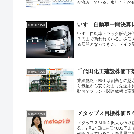
が流入している。東証１部の値
いすゞ自動車中間決算
Market News
いすゞ自動車トラック販売好
７円まで買われている。株価
る展開となってきた。ドイツ証
千代田化工建設株価下
Market News
業績低迷・株価は割高との懸念
り気配から安く始まり先週末
動向でプラント関連銘柄に変動
メタップス目標株価５
Market News
メタップスＭ＆Ａ拡大も低収益
発、7月24日に株価4005
確認されていることを背景に買