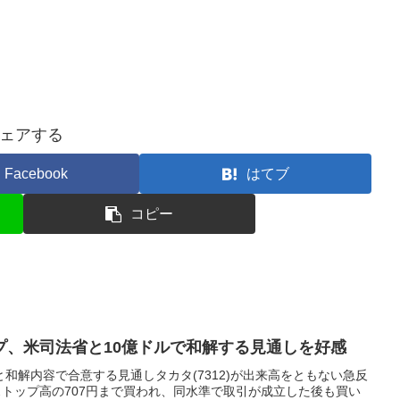
ェアする
Facebook
はてブ
コピー
プ、米司法省と10億ドルで和解する見通しを好感
和解内容で合意する見通しタカタ(7312)が出来高をともない急反
）ストップ高の707円まで買われ、同水準で取引が成立した後も買い