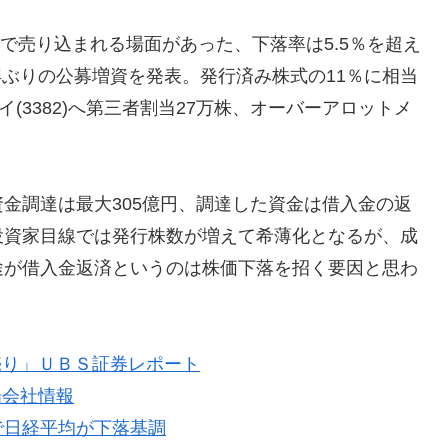
0円まで売り込まれる場面があった、下落率は5.5％を超え
7年ぶりの公募増資を発表。発行済み株式の11％に相当
(3382)へ第三者割当27万株、オーバーアロットメ
金調達は最大305億円、調達した資金は借入金の返
投資家目線では発行株数が増えて希薄化となるが、成
途が借入金返済というのは株価下落を招く要因と思わ
売り」ＵＢＳ証券レポート
場会社情報
で日経平均が下落基調