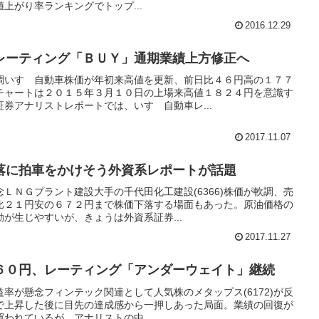
上がり率ランキングでトップ...
2016.12.29
レーティング「ＢＵＹ」通期業績上方修正へ
調いすゞ自動車株価が年初来高値を更新、前日比４６円高の１７７
チャートは２０１５年３月１０日の上場来高値１８２４円を意識す
券アナリストレポートでは、いすゞ自動車レ...
2017.11.07
落に拍車をかけそう外資系レポートが話題
ＬＮＧプラント建設大手の千代田化工建設(6366)株価が軟調、売
比２１円安の６７２円まで株価下落する場面もあった。原油価格の
が生じやすいが、きょうは外資系証券...
2017.11.27
６０円、レーティング「アンダーウェイト」継続
率が懸念フィンテック関連として人気株のメタップス(6172)が反
円まで上昇した後に目先の達成感から一押しあった局面。業績の回復が
われているが、アナリストの中...