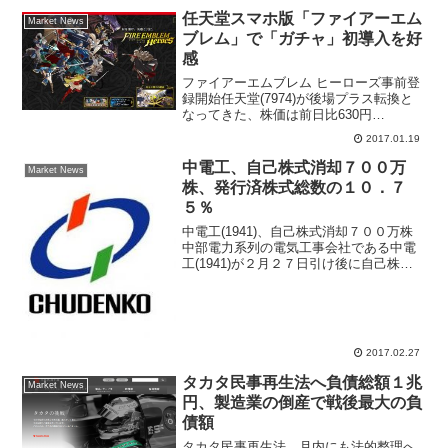
任天堂スマホ版「ファイアーエム
Market News
ブレム」で「ガチャ」初導入を好
感
ファイアーエムブレム ヒーローズ事前登
録開始任天堂(7974)が後場プラス転換と
なってきた、株価は前日比630円
（2.7％）高の２万4095円まで買われてい
2017.01.19
る。同社はツィッターできょう午前にス
マートフォン（Android）向け『ファイア
中電工、自己株式消却７００万
Market News
ーエ...
株、発行済株式総数の１０．７
５％
中電工(1941)、自己株式消却７００万株
中部電力系列の電気工事会社である中電
工(1941)が２月２７日引け後に自己株式
消却を発表した。規模が大きく株価にポ
ジティブに反応すると予想される。同社
は取締役会で自己株式の償却を決議、消
却する株数は...
2017.02.27
タカタ民事再生法へ負債総額１兆
Market News
円、製造業の倒産で戦後最大の負
債額
タカタ民事再生法、月内にも法的整理へ