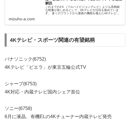
解説
これまでの2Ｋ（フルハイビジョンテレビ）よりも高精細
な映像が楽しめるとして、4Kテレビが注目を集めていま
す。 多くのブランドから最新の機能を備えた4Kテレビが
発表されていますが、4Kテレビと2Ｋ（フルハイビ...
mizuho-a.com
4Kテレビ・スポーツ関連の有望銘柄
パナソニック(6752)
4Kテレビ「ビエラ」が東京五輪公式TV
シャープ(6753)
4K対応・内蔵テレビ国内シェア首位
ソニー(6758)
6月に液晶、有機ELの4Kチューナー内蔵テレビ発売