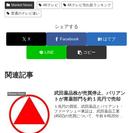
Market News
4Kテレビ
4Kテレビ売れ筋ランキング
普通のテレビ違い
シェアする
X
Facebook
はてブ
LINE
コピー
関連記事
武田薬品株が売買停止、バリアン
Market News
トが胃薬部門を約１兆円で売却
１兆円の買収、武田薬品とバリアント・
ファーマシュー東証は、武田薬品工業
(4502)の売買について、午前８時20分か
ら停止すると発表した。「事業買収に関
する報道の真偽等の確認のため」として
いる。米ウォール・ストリート・ジャー