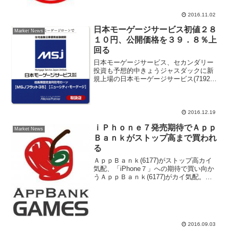
ナル（電子版）が１...
2016.11.02
日本モーゲージサービス初値２８
Market News
１０円、公開価格を３９．８％上
回る
日本モーゲージサービス、セカンダリー
投資も予想的中きょうジャスダックに新
規上場の日本モーゲージサービス(7192)
が午前１０時１２分に、公開価格２０１
０円を３９．８％上回る２８１０円で初
値をつけた。その後は３１７５円まで買
われている。同社は...
2016.12.19
ｉＰｈｏｎｅ７発売期待でＡｐｐ
Market News
Ｂａｎｋがストップ高まで買われ
る
ＡｐｐＢａｎｋ(6177)がストップ高カイ
気配、「iPhone７」への期待で買い向か
うＡｐｐＢａｎｋ(6177)がカイ気配。前
日比１５０円（１７．１％）ストップ高
の１０２７円まで買われ、同水準で取引
が成立した後も買いが流入している。き
ょうの...
2016.09.03