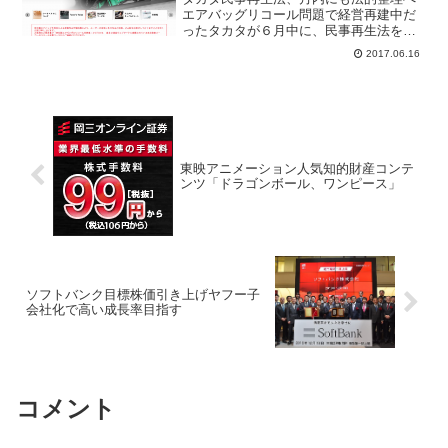
エアバッグリコール問題で経営再建中だ
ったタカタが６月中に、民事再生法を東
京地裁に申し立てると複数のメディアが
2017.06.16
報じた。東京証券取引所は真偽の確認の
為に、タカタ株式を一時売買停止する見
込み。タカタは再建スポン...
東映アニメーション人気知的財産コンテ
ンツ「ドラゴンボール、ワンピース」
ソフトバンク目標株価引き上げヤフー子
会社化で高い成長率目指す
コメント