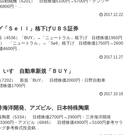
田自動織機（6201） 目標株価5100円→5700円・デンソー
800円・...
2017.12.22
グ「Ｓｅｌｌ」格下げＵＢＳ証券
（4536）「BUY」→「ニュートラル」格下げ 目標株価1950円
6） 「ニュートラル」→「Sell」格下げ 目標株価1750円→2600
600円...
2017.11.27
グ、いすゞ自動車新規「ＢＵＹ」
7202） 新規「BUY」 目標株価2000円・日野自動車
標株価1700円
2017.10.19
井海洋開発、アズビル、日本特殊陶業
業（5334） 目標株価2700円→2900円・三井海洋開発
→3300円・アズビル（6845） 目標株価4900円→5100円参考サラ
グ参考株式投資銘...