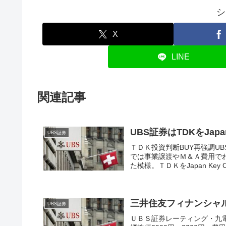
シ
X
LINE
関連記事
UBS証券はTDKをJap
UBS証券
ＴＤＫ投資判断BUY再強調UB
では事業譲渡やＭ＆Ａ費用で
た模様。ＴＤＫをJapan Key C
三井住友フィナンシャ
UBS証券
ＵＢＳ証券レーティング・九電工