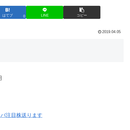
はてブ
LINE
コピー
0
2019.04.05
円
ラバ注目株送ります