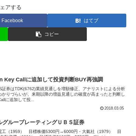
ェアする
Facebook
はてブ
コピー
an Key Callに追加して投資判断BUY再強調
S証券はTDK(6762)業績見通しを増額修正、アナリストによる分析
わかりづらいが、来期以降の増益見通しの確度が高まったと判断し
allに追加して投...
2018.03.05
ルグループレーティングＵＢＳ証券
（1959） 目標株価5300円→6000円・大氣社（1979） 目