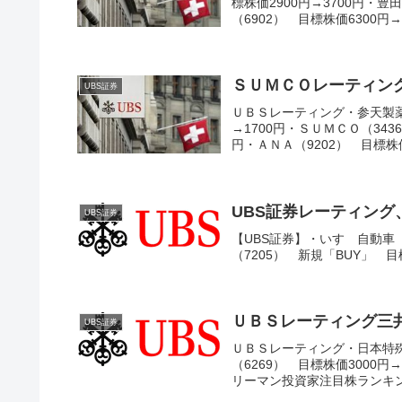
標株価2900円→3700円・豊
（6902） 目標株価6300円→6
ＳＵＭＣＯレーティン
UBS証券
ＵＢＳレーティング・参天製薬
→1700円・ＳＵＭＣＯ（343
円・ＡＮＡ（9202） 目標株価4
UBS証券レーティン
UBS証券
【UBS証券】・いすゞ自動車（
（7205） 新規「BUY」 目
ＵＢＳレーティング三
UBS証券
ＵＢＳレーティング・日本特殊陶
（6269） 目標株価3000円
リーマン投資家注目株ランキン