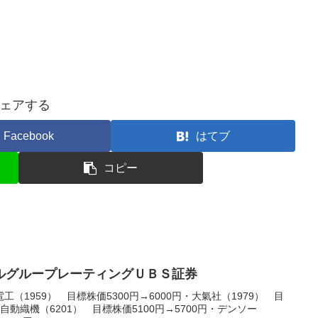
ェアする
Facebook
はてブ
コピー
ルグループレーティングＵＢＳ証券
（1959） 目標株価5300円→6000円・大氣社（1979） 目
田自動織機（6201） 目標株価5100円→5700円・デンソー