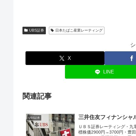
UBS証券
日本たばこ産業レーティング
シ
X
LINE
関連記事
三井住友フィナンシャ
UBS証券
ＵＢＳ証券レーティング・九電工
標株価2900円→3700円・豊