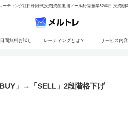
レーティング注目株|株式投資|資産運用|メール配信|創業32年目 投資顧
日間無料お試し
レーティングとは？
サービス内容
UY」→「SELL」2段階格下げ