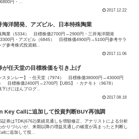
800円・...
2017.12.22
井海洋開発、アズビル、日本特殊陶業
業（5334） 目標株価2700円→2900円・三井海洋開発
→3300円・アズビル（6845） 目標株価4900円→5100円参考サラ
グ参考株式投資銘...
2017.11.06
券が任天堂の目標株価を引き上げ
タンレー】・任天堂（7974） 目標株価38000円→43000円
） 目標株価2400円→2700円【UBS】・カナモト（9678）
下げにほんブログ...
2017.08.18
an Key Callに追加して投資判断BUY再強調
S証券はTDK(6762)業績見通しを増額修正、アナリストによる分析
わかりづらいが、来期以降の増益見通しの確度が高まったと判断し
allに追加して投...