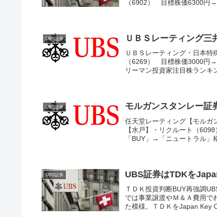
（6902） 目標株価6300円→6
ＵＢＳレーティング三
UBS証券
ＵＢＳレーティング・日本特殊陶
（6269） 目標株価3000円
リーマン投資家注目株ランキン
モルガンスタンレー証
UBS証券
任天堂レーティング【モルガンス
【水戸】・リクルート（6098
「BUY」→「ニュートラル」格
UBS証券はTDKをJap
UBS証券
ＴＤＫ投資判断BUY再強調UB
では事業譲渡やＭ＆Ａ費用で
た模様。ＴＤＫをJapan Key C