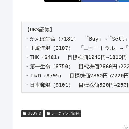
【UBS証券】

・かんぽ生命（7181）　「Buy」→「Sell」
・川崎汽船（9107）　「ニュートラル」→「セ
・THK（6481）　目標株価1940円→1800円

・第一生命（8750）　目標株価2860円→222
・T＆D（8795）　目標株価2860円→2220円

・日本郵船（9101）　目標株価320円→250
UBS証券
レーティング情報
シ