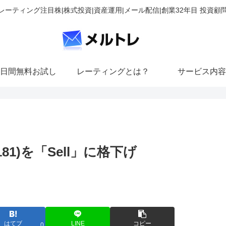
レーティング注目株|株式投資|資産運用|メール配信|創業32年目 投資顧
日間無料お試し
レーティングとは？
サービス内容
1)を「Sell」に格下げ
はてブ
LINE
コピー
0