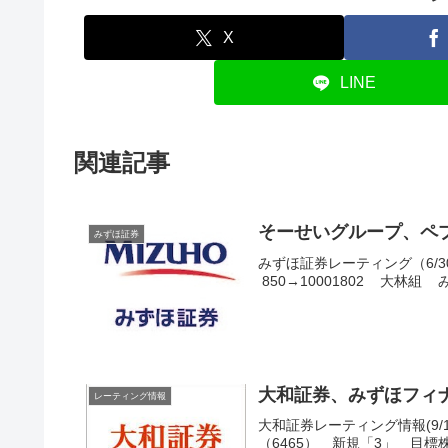
X
LINE
関連記事
そーせいグループ、ペ
みずほ証券
みずほ証券レーティング（6/30
850→10001802 大林組 みず
大和証券、みずほフィ
レーティング情報
大和証券レーティング情報(9/
（6465） 新規「3」 目標