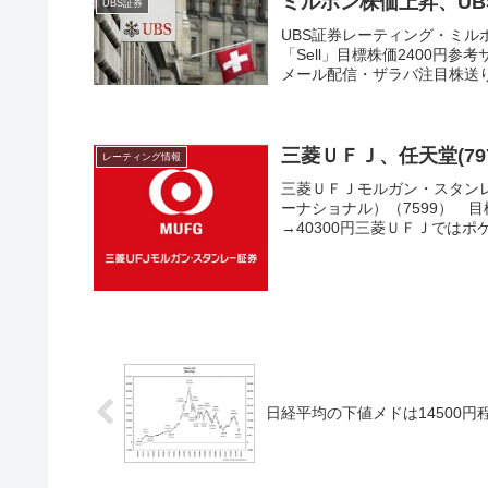
ミルボン株価上昇、UB
UBS証券
UBS証券レーティング・ミルボン
「Sell」目標株価2400
メール配信・ザラバ注目株送ります(
三菱ＵＦＪ、任天堂(797
レーティング情報
三菱ＵＦＪモルガン・スタンレ
ーナショナル）（7599） 目標
→40300円三菱ＵＦＪではポケ
日経平均の下値メドは14500円