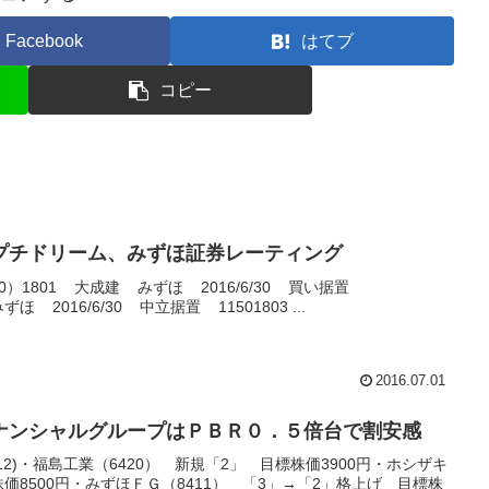
Facebook
はてブ
コピー
プチドリーム、みずほ証券レーティング
）1801 大成建 みずほ 2016/6/30 買い据置
ほ 2016/6/30 中立据置 11501803 ...
2016.07.01
ナンシャルグループはＰＢＲ０．５倍台で割安感
12)・福島工業（6420） 新規「2」 目標株価3900円・ホシザキ
株価8500円・みずほＦＧ（8411） 「3」→「2」格上げ 目標株