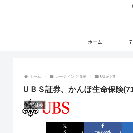
ホーム
７
ホーム
レーティング情報
UBS証券
ＵＢＳ証券、かんぽ生命保険(718
UBS証券
X
Facebook
0
0