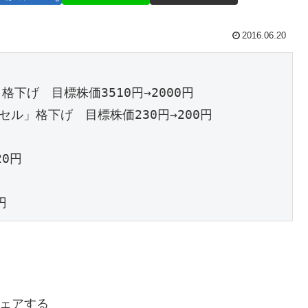
2016.06.20
格下げ　目標株価3510円→2000円

ル」格下げ　目標株価230円→200円

0円

円
ェアする