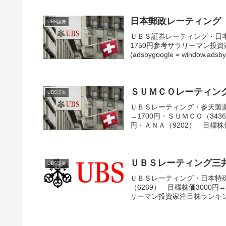
日本郵政レーティング
UBS証券
ＵＢＳ証券レーティング・日本
1750円参考サラリーマン投
(adsbygoogle = window.adsby
ＳＵＭＣＯレーティン
UBS証券
ＵＢＳレーティング・参天製薬
→1700円・ＳＵＭＣＯ（343
円・ＡＮＡ（9202） 目標株価4
ＵＢＳレーティング三
UBS証券
ＵＢＳレーティング・日本特殊陶
（6269） 目標株価3000円
リーマン投資家注目株ランキン