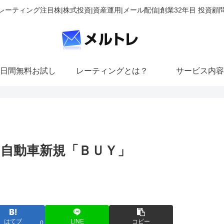
レーティング注目株|株式投資|資産運用|メール配信|創業32年目 投資顧
日間無料お試し
レーティングとは？
サービス内容
ゞ自動車新規「ＢＵＹ」
はてブ
LINE
コピー
0