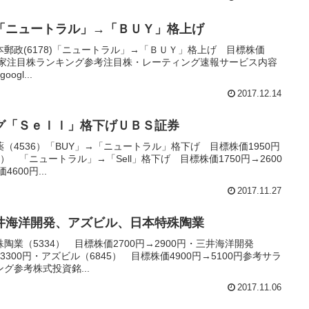
「ニュートラル」→「ＢＵＹ」格上げ
郵政(6178)「ニュートラル」→「ＢＵＹ」格上げ 目標株価
資家注目株ランキング参考注目株・レーティング速報サービス内容
googl...
2017.12.14
グ「Ｓｅｌｌ」格下げＵＢＳ証券
（4536）「BUY」→「ニュートラル」格下げ 目標株価1950円
6） 「ニュートラル」→「Sell」格下げ 目標株価1750円→2600
600円...
2017.11.27
井海洋開発、アズビル、日本特殊陶業
業（5334） 目標株価2700円→2900円・三井海洋開発
→3300円・アズビル（6845） 目標株価4900円→5100円参考サラ
グ参考株式投資銘...
2017.11.06