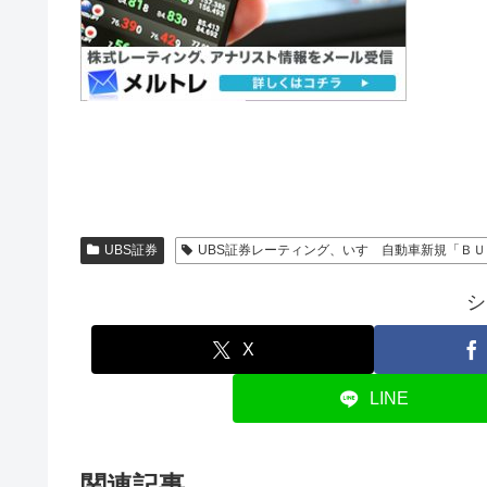
UBS証券
UBS証券レーティング、いすゞ自動車新規「ＢＵ
シ
X
LINE
関連記事