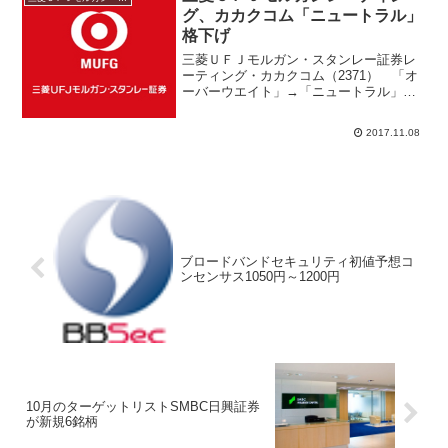
グ、カカクコム「ニュートラル」
格下げ
三菱ＵＦＪモルガン・スタンレー証券レ
ーティング・カカクコム（2371） 「オ
ーバーウエイト」→「ニュートラル」格
下げ 目標株価1860円→1800円・エムス
リー（2413） 目標株価3390円→3670
2017.11.08
円・カルビー（2229） 目標株価40...
ブロードバンドセキュリティ初値予想コ
ンセンサス1050円～1200円
10月のターゲットリストSMBC日興証券
が新規6銘柄