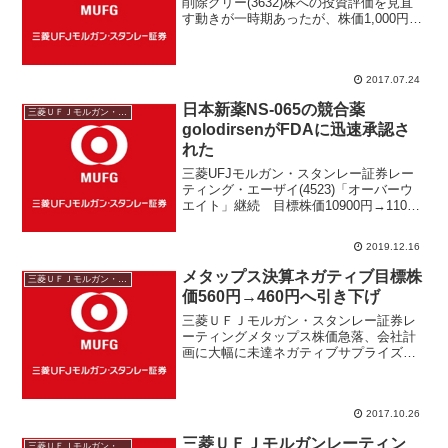
削除グリー(3632)株への投資評価を見直
す動きが一時期あったが、株価1,000円を
超えて6月27日に1,113円の高値を付けて
から下落に転じた、国内大手証券がグリ
ー投資評価を削除とレポートが市場関係
2017.07.24
者の...
日本新薬NS-065の競合薬
三菱ＵＦＪモルガン・スタンレー
golodirsenがFDAに迅速承認さ
れた
三菱UFJモルガン・スタンレー証券レー
ティング・エーザイ(4523)「オーバーウ
エイト」継続 目標株価10900円→11000
円・鴻池運輸(9025)「HOLD」継続 目標
株価1800円→2100円・日本新薬
2019.12.16
(4516)NS-065の競合薬...
メタップス決算ネガティブ目標株
三菱ＵＦＪモルガン・スタンレー
価560円→460円へ引き下げ
三菱ＵＦＪモルガン・スタンレー証券レ
ーティングメタップス株価急落、会社計
画に大幅に未達ネガティブサプライズ決
算。銀行系大手証券はメタップス目標株
価を４６０円に引き下げ。日本ライフラ
イン投資評価「ニュートラル」で新規カ
2017.10.26
バレッジ開始、アブレーシ...
三菱ＵＦＪモルガンレーティン
三菱ＵＦＪモルガン・スタンレー