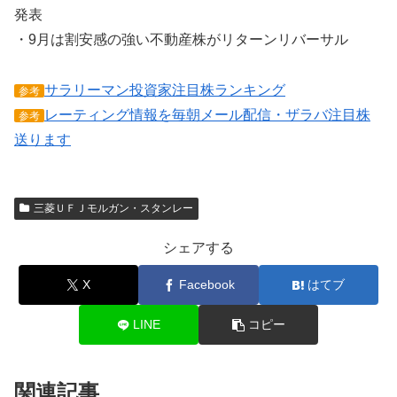
発表
・9月は割安感の強い不動産株がリターンリバーサル
サラリーマン投資家注目株ランキング
参考
レーティング情報を毎朝メール配信・ザラバ注目株
参考
送ります
三菱ＵＦＪモルガン・スタンレー
シェアする
X
Facebook
はてブ
LINE
コピー
関連記事