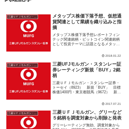
メタップス株価下落予想、仮想通
三菱ＵＦＪモルガン・スタンレー
貨関連として業績を織り込みと指
摘
メタップス株価下落予想レポートフィン
テック関連銘柄・ビットコイン関連銘柄
として投資テーマに話題となるメタップ
スは、2018年8月期第1四半期決算発表の
翌日にＩＯＣ会計処理について訂正リリ
2018.01.22
ースをした。三菱ＵＦＪモルガン・スタ
ンレー証券アナリス...
三菱UFJモルガン・スタンレー証
三菱ＵＦＪモルガン・スタンレー
券レーティング新規「BUY」2銘
柄
三菱ＵＦＪモルガン・スタンレー証券・
トーセイ（8923） 新規「BUY」 目標
株価1400円・東京都競馬（9672） 新規
「BUY」 目標株価4200円・ユナイテッ
ドスーパー（3222） 目標株価1280円
2017.07.21
→1260円・Gunosy（604...
三菱ＵＦＪモルガン、グリーなど
三菱ＵＦＪモルガン・スタンレー
５銘柄を調査対象から削除と発表
グリーレーティング無効、調査対象から