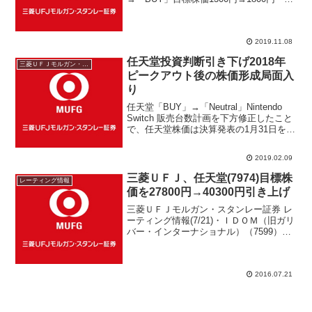
TDK(6762)「ニュートラル」継続 目標
株価9500円→11000円・北陸電力(9505)
「オーバーウエイト...
2019.11.08
任天堂投資判断引き下げ2018年
三菱ＵＦＪモルガン・スタンレー
ピークアウト後の株価形成局面入
り
任天堂「BUY」→「Neutral」Nintendo
Switch 販売台数計画を下方修正したこと
で、任天堂株価は決算発表の1月31日を高
値に翌日から株価下落している。一部で
は任天堂株価3万円割れは押し目買いのチ
2019.02.09
ャンスとみる向きもあるが、1...
三菱ＵＦＪ、任天堂(7974)目標株
レーティング情報
価を27800円→40300円引き上げ
三菱ＵＦＪモルガン・スタンレー証券 レ
ーティング情報(7/21)・ＩＤＯＭ（旧ガリ
バー・インターナショナル）（7599）
目標株価1400円→1200円・任天堂
（7974） 目標株価27800円→40300円三
菱ＵＦＪではポケモンＧＯの大ヒ...
2016.07.21