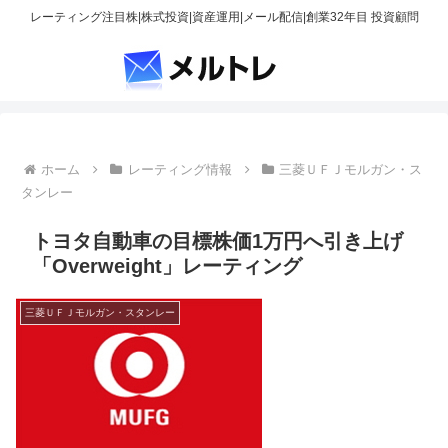
レーティング注目株|株式投資|資産運用|メール配信|創業32年目 投資顧問
ホーム
レーティング情報
三菱ＵＦＪモルガン・ス
タンレー
トヨタ自動車の目標株価1万円へ引き上げ
「Overweight」レーティング
三菱ＵＦＪモルガン・スタンレー