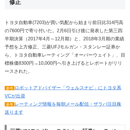
修正
トヨタ自動車(7203)が買い気配から始まり前日比314円高
の7600円で寄り付いた。2月6日引け後に発表した第三四
半期決算（2017年4月～12月期）と、2018年3月期の業績
予想を上方修正、三菱UFJモルガン・スタンレー証券か
ら、トヨタ自動車レーティング「オーバーウェイト」、目
標株価8300円→10,000円へ引き上げるとレポートがリリ
ースされた。
ロボットアドバイザー「ウェルスナビ」にトヨタ系
参考
VCが出資
レーティング情報を毎朝メール配信・ザラバ注目株
参考
送ります