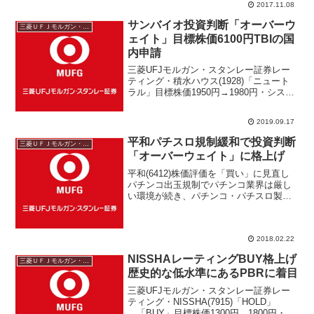
2017.11.08
円・カルビー（2229） 目標株価40...
サンバイオ投資判断「オーバーウ
三菱ＵＦＪモルガン・スタンレー
ェイト」目標株価6100円TBIの国
内申請
三菱UFJモルガン・スタンレー証券レー
ティング・積水ハウス(1928)「ニュート
ラル」目標株価1950円→1980円・シスメ
ックス(6869)「ニュートラル」目標株価
7450円→7160円・AGC(5201)「オーバー
2019.09.17
ウェイト」目標株価51...
平和パチスロ規制緩和で投資判断
三菱ＵＦＪモルガン・スタンレー
「オーバーウェイト」に格上げ
平和(6412)株価評価を「買い」に見直し
パチンコ出玉規制でパチンコ業界は厳し
い環境が続き、パチンコ・パチスロ製造
メーカーはカジノ向け遊戯機器へのシフ
トが今後想定される。そうした中で平和
はゴルフ場経営のＰＧＭを買収してゴル
2018.02.22
フ産業、アミューズ...
NISSHAレーティングBUY格上げ
三菱ＵＦＪモルガン・スタンレー
歴史的な低水準にあるPBRに着目
三菱UFJモルガン・スタンレー証券レー
ティング・NISSHA(7915)「HOLD」
→「BUY」目標株価1300円→1800円・