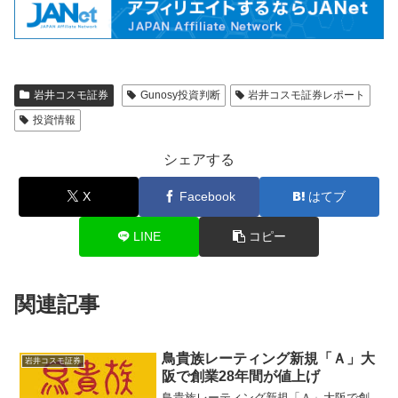
岩井コスモ証券
Gunosy投資判断
岩井コスモ証券レポート
投資情報
シェアする
X
Facebook
はてブ
LINE
コピー
関連記事
鳥貴族レーティング新規「Ａ」大
岩井コスモ証券
阪で創業28年間が値上げ
鳥貴族レーティング新規「Ａ」大阪で創