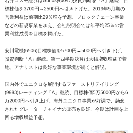
岩井コスモ証券はGunosy(6047)投資判断を「A」継続、目
標株価を3700円→2500円へ引き下げた。2019年5月期の
営業利益は前期比29％増を予想、ブロックチェーン事業
などの新規事業を加え、会社説明会では年平均25％の営
業利益成長を目標を掲げた。
安川電機(6506)目標株価を5700円→5000円へ引き下げ、
投資判断「A」継続。第一四半期決算は大幅増収増益で着
地、アナリストは良好な事業環境が続くと解説。
国内外でユニクロを展開するファーストリテイリング
(9983)レーティング「A」継続、目標株価5万5000円から6
万2000円へ引き上げ。海外ユニクロ事業が好調で、懸念
されたグレーターチャイナの販売も良好、今期は計画を上
回る増収増益予想。