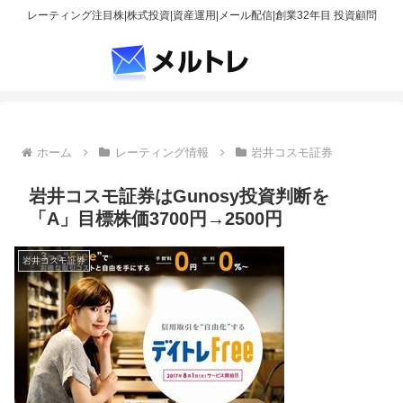
レーティング注目株|株式投資|資産運用|メール配信|創業32年目 投資顧問
ホーム
レーティング情報
岩井コスモ証券
岩井コスモ証券はGunosy投資判断を
「A」目標株価3700円→2500円
岩井コスモ証券