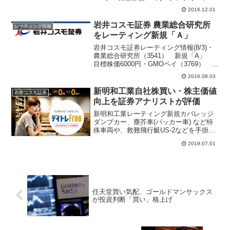
クノ（6507） 新規「A」 目標株価340
2016.12.01
円・王将（9936） 新規「B+」 目標株
価4700円・第一稀元素（4082） 「B...
岩井コスモ証券 農業総合研究所
レーティング情報
をレーティング新規「Ａ」
岩井コスモ証券レーティング情報(8/3)・
農業総合研究所（3541） 新規「A」
目標株価6000円・GMOペイ（3769） 目
標株価8300円→7200円・ニチアス
2016.08.03
（5393） 目標株価930円→970円・トプ
コン（7732） 目標株価1...
新明和工業自社株買い・株主価値
岩井コスモ証券
向上を証券アナリストが評価
新明和工業レーティング新規カバレッジ
ダンプカー、塵芥車(パッカー車) など特
殊車両や、救難飛行艇US-2などを手掛け
る新明和工業レーティングを新規「B+」
2019.07.01
でカバレッジ開始。自社株買いや株主価
値向上をアナリストが評価。半導体、液
晶材料、農薬な...
任天堂買い気配、ゴールドマンサックス
が投資判断「買い」格上げ