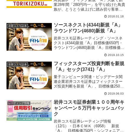
業28年間「280円均一」を守り続けた鳥貴
族が、とうとう値上げに踏み切り客単価
アップ、更なる出店攻勢で今期は増収増
2018.01.18
益に転じ、中期で1000店舗、長期で2000
店舗、将来は海外進出も視野に入れたビ
ソースネクスト(4344)新規「A」
岩井コスモ証券
ジョンを評...
ラウンドワン(4680)新規「A」
岩井コスモ証券レーティング・ソースネ
クスト(4344)新規「A」目標株価650円・
ラウンドワン(4680)新規「A」目標株価
1950円・旭化成(3407)新規「B+」目標株
2019.10.15
価1250円・ノーベル化学賞リチウムイオ
ン電池開発の旭化成吉野氏が受...
フィックスターズ投資判断を新規
岩井コスモ証券
「A」セック(3741)「A」
量子コンピュータ関連・ビッグデータ関
連企業岩井コスモ証券はフィックスター
ズ投資判断を新規「A」、目標株価2500
円でカバレッジ開始。大量計算、大量デ
2019.06.03
ータ読込・書込み高速化する技術に強み
があるソフトウェア会社。ロボット、
岩井コスモ証券創業１００周年キ
レーティング情報
AI（人工知能）、自動...
ャンペーン５万円キャッシュバッ
ク
岩井コスモ証券レーティング情報
（12/1）・日本ＣＭＫ（6958） 新規
「A」 目標株価750円・シンフォニアテ