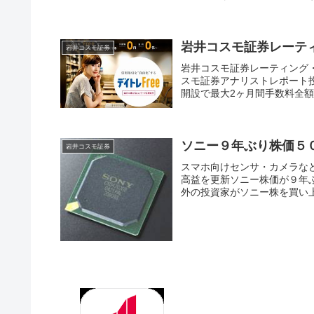
岩井コスモ証券レーティン
岩井コスモ証券
岩井コスモ証券レーティング・リ
スモ証券アナリストレポート
開設で最大2ヶ月間手数料全額
ソニー９年ぶり株価５
岩井コスモ証券
スマホ向けセンサ・カメラな
高益を更新ソニー株価が９年
外の投資家がソニー株を買い上