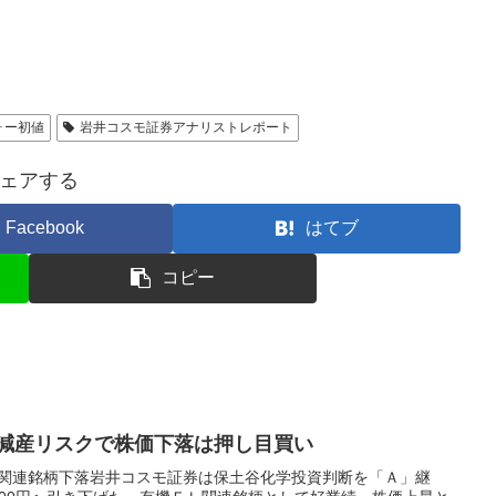
ォー初値
岩井コスモ証券アナリストレポート
ェアする
Facebook
はてブ
コピー
 X減産リスクで株価下落は押し目買い
機ＥＬ関連銘柄下落岩井コスモ証券は保土谷化学投資判断を「Ａ」継