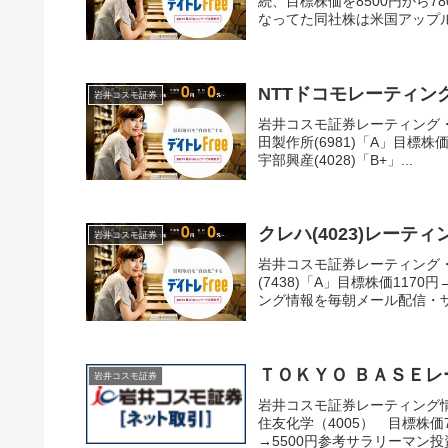
続、目標株価を8500円から
なってた同社株は米国アップル i
NTTドコモレーティン
岩井コスモ証券
岩井コスモ証券レーティング・NT
田製作所(6981)「A」目標株価
宇部興産(4028)「B+」...
クレハ(4023)レー
岩井コスモ証券
岩井コスモ証券レーティング・ク
(7438)「A」目標株価11
ング情報を毎朝メール配信・ザラ
ＴＯＫＹＯ ＢＡＳＥレー
岩井コスモ証券
岩井コスモ証券レーティング情
住友化学（4005） 目標株価7
→5500円参考サラリーマン投