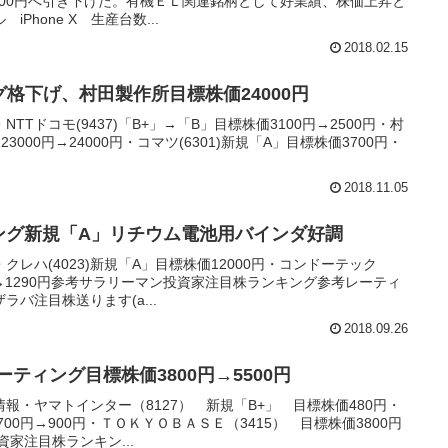
7800円へ引き下げた。有機ＥＬ関連銘柄として好業績、株価上昇と
Phone X 生産台数...
2018.02.15
グ格下げ、村田製作所目標株価24000円
Tドコモ(9437)「B+」→「B」目標株価3100円→2500円・村
23000円→24000円・コマツ(6301)新規「A」目標株価3700円・
2018.11.05
ティング新規「A」リチウム電池用バインダ好調
レハ(4023)新規「A」目標株価12000円・コンドーテック
70円→1290円参考サラリーマン投資家注目株ランキング参考レーティ
バ注目株送ります(a...
2018.09.26
ティング目標株価3800円→5500円
報・ヤマトインター（8127） 新規「B+」 目標株価480円・
00円→900円・ＴＯＫＹＯＢＡＳＥ（3415） 目標株価3800円
資家注目株ランキン...