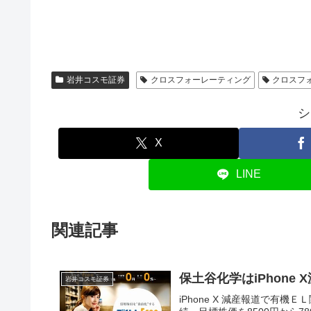
岩井コスモ証券
クロスフォーレーティング
クロスフ
シ
X
LINE
関連記事
保土谷化学はiPhone
岩井コスモ証券
iPhone X 減産報道で有