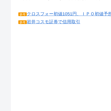
クロスフォー初値1051円、ＩＰＯ初値予
参考
岩井コスモ証券で信用取引
参考