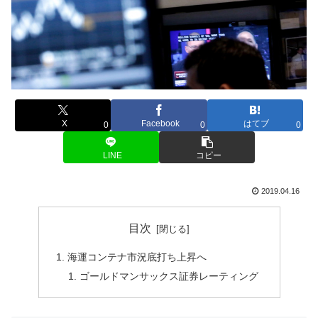
X
Facebook
はてブ
0
0
0
LINE
コピー
2019.04.16
目次
海運コンテナ市況底打ち上昇へ
ゴールドマンサックス証券レーティング