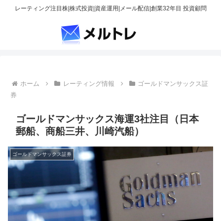
レーティング注目株|株式投資|資産運用|メール配信|創業32年目 投資顧問
ホーム
レーティング情報
ゴールドマンサックス証
券
ゴールドマンサックス海運3社注目（日本
郵船、商船三井、川崎汽船）
ゴールドマンサックス証券