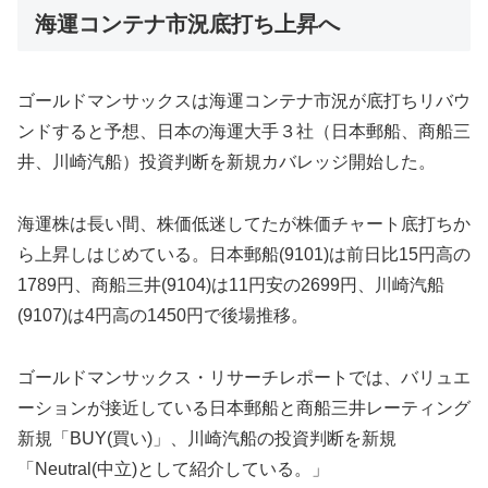
海運コンテナ市況底打ち上昇へ
ゴールドマンサックスは海運コンテナ市況が底打ちリバウ
ンドすると予想、日本の海運大手３社（日本郵船、商船三
井、川崎汽船）投資判断を新規カバレッジ開始した。
海運株は長い間、株価低迷してたが株価チャート底打ちか
ら上昇しはじめている。日本郵船(9101)は前日比15円高の
1789円、商船三井(9104)は11円安の2699円、川崎汽船
(9107)は4円高の1450円で後場推移。
ゴールドマンサックス・リサーチレポートでは、バリュエ
ーションが接近している日本郵船と商船三井レーティング
新規「BUY(買い)」、川崎汽船の投資判断を新規
「Neutral(中立)として紹介している。」