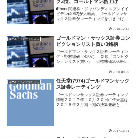
グ3位、ゴールドマン格上げ
iPhone関連株・ジャパンディスプレイイ
ビデン(4062)が大幅高、ゴールドマンサ
ックス証券がレーティングを引き上げた
ことが好感されて寄り付きから買い気配
となった。前日比102円高の1657円で寄
2018.12.13
り付き、その桃1685円まで上値を拡大。
ゴールドマン・サックス証券コン
ジ...
ゴールドマンサックス証券
ビクションリスト買い3銘柄
ゴールドマン・サックス証券レーティン
グ・野村総研（4307） 新規「コンビク
ションリスト買い」 目標株価3600円・
富士通（6702） 新規「コンビクション
リスト買い」 目標株価17300円・日本ユ
2020.09.29
ニシス（8056） 新規「コンビクション
任天堂(7974)ゴールドマンサック
リ...
ゴールドマンサックス証券
ス証券レーティング
ゴールドマンサックス証券レーティング
情報２０１７年１０月３０日に任天堂は
２０１８年３月期上期の決算発表と、通
期の業績見通しを上方修正した。株価へ
の印象はポジティブ、上期の売上高は前
期比２．７倍の３７４０億円、営業利益
は前期５９億円の赤字から...
2017.10.31