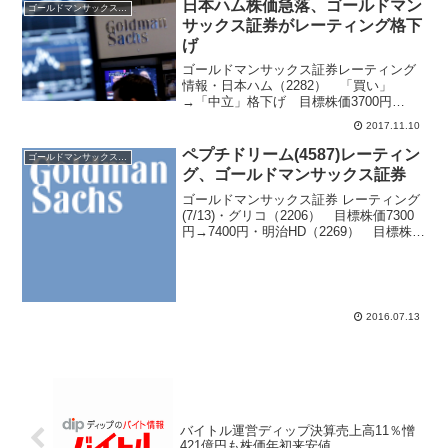
日本ハム株価急落、ゴールドマン
ゴールドマンサックス証券
サックス証券がレーティング格下
げ
ゴールドマンサックス証券レーティング
情報・日本ハム（2282） 「買い」
→「中立」格下げ 目標株価3700円
→3000円・国際石油開発帝石（1605）
2017.11.10
目標株価1195円→1295円・ＳＵＭＣＯ
（3436） 目標株価3100円→3300円・...
ペプチドリーム(4587)レーティン
ゴールドマンサックス証券
グ、ゴールドマンサックス証券
ゴールドマンサックス証券 レーティング
(7/13)・グリコ（2206） 目標株価7300
円→7400円・明治HD（2269） 目標株価
11000円→11500円・中外製薬（4519）
目標株価3700円→3850円・沢井製薬
（4555） 目...
2016.07.13
バイトル運営ディップ決算売上高11％憎
421億円も株価年初来安値