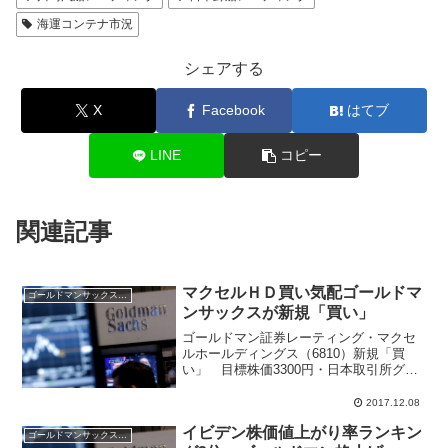
海運コンテナ市況
シェアする
X
Facebook
はてブ
LINE
コピー
関連記事
マクセルＨＤ買い気配ゴールドマ
ゴールドマンサックス証券
ンサックスが新規「買い」
ゴールドマン証券レーティング・マクセ
ルホールディングス（6810）新規「買
い」 目標株価3300円・日本取引所グル
ープ（8697）目標株価2070円→2120円マ
クセル（旧日立マクセル）が買い気配か
2017.12.08
ら始まった。市場関係者の間ではリチウ
イビデン株価値上がり率ランキン
ムイオ...
ゴールドマンサックス証券