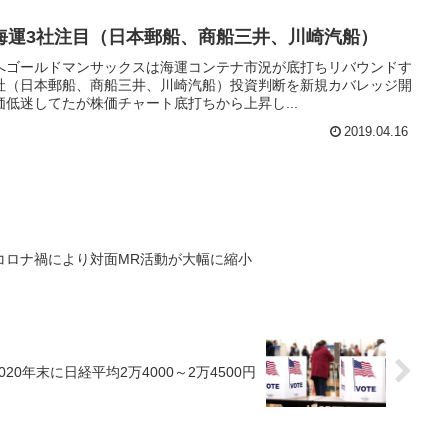
海運3社注目（日本郵船、商船三井、川崎汽船）
へゴールドマンサックスは海運コンテナ市況が底打ちリバウンドす
社（日本郵船、商船三井、川崎汽船）投資判断を新規カバレッジ開
低迷してたが株価チャート底打ちから上昇し...
2019.04.16
コロナ禍により対面MR活動が大幅に縮小
0年末に日経平均2万4000～2万4500円