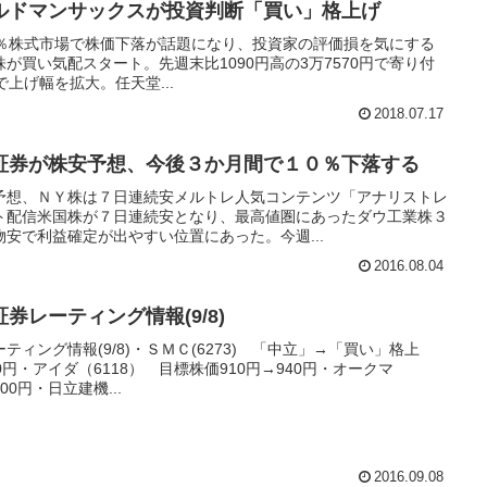
ルドマンサックスが投資判断「買い」格上げ
地29％株式市場で株価下落が話題になり、投資家の評価損を気にする
が買い気配スタート。先週末比1090円高の3万7570円で寄り付
まで上げ幅を拡大。任天堂...
2018.07.17
証券が株安予想、今後３か月間で１０％下落する
予想、ＮＹ株は７日連続安メルトレ人気コンテンツ「アナリストレ
ト配信米国株が７日連続安となり、最高値圏にあったダウ工業株３
安で利益確定が出やすい位置にあった。今週...
2016.08.04
券レーティング情報(9/8)
ィング情報(9/8)・ＳＭＣ(6273) 「中立」→「買い」格上
00円・アイダ（6118） 目標株価910円→940円・オークマ
00円・日立建機...
2016.09.08