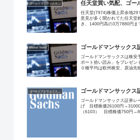
任天堂買い気配、ゴー
ゴールドマンサックス証券
任天堂(7974)株価上昇余
意見が多く聞かれてた任天堂株
き、1400円高の3万7880円
ゴールドマンサックス
Market News
ゴールドマンサックスは株安
ポート拾い読み」をプレゼン
０種平均は欧州株安、原油先物
ゴールドマンサックス証
ゴールドマンサックス証券
ゴールドマンサックス証券レーテ
げ 目標株価26100円→310
（6103） 目標株価750円→8