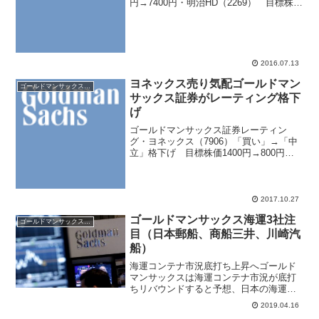
円→7400円・明治HD（2269） 目標株価
11000円→11500円・中外製薬（4519）
目標株価3700円→3850円・沢井製薬
（4555） 目...
2016.07.13
ヨネックス売り気配ゴールドマン
ゴールドマンサックス証券
サックス証券がレーティング格下
げ
ゴールドマンサックス証券レーティン
グ・ヨネックス（7906）「買い」→「中
立」格下げ 目標株価1400円→800円・
日立製作所（6501）目標株価900円→980
円・富士通（6702） 目標株価970円
→1000円・セイコーエプソン（672...
2017.10.27
ゴールドマンサックス海運3社注
ゴールドマンサックス証券
目（日本郵船、商船三井、川崎汽
船）
海運コンテナ市況底打ち上昇へゴールド
マンサックスは海運コンテナ市況が底打
ちリバウンドすると予想、日本の海運大
手３社（日本郵船、商船三井、川崎汽
2019.04.16
船）投資判断を新規カバレッジ開始し