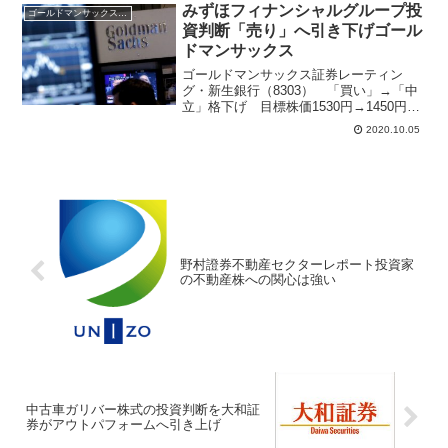
た。海運株は長い間、株価低迷してたが
みずほフィナンシャルグループ投
ゴールドマンサックス証券
株価チャート底打ちから上昇し...
資判断「売り」へ引き下げゴール
ドマンサックス
ゴールドマンサックス証券レーティン
グ・新生銀行（8303） 「買い」→「中
立」格下げ 目標株価1530円→1450円・
千葉銀行（8331） 「買い」→「中立」
2020.10.05
格下げ 目標株価570円→600円・静岡銀
行（8355） 「買い」→「中立」格下
げ...
野村證券不動産セクターレポート投資家
の不動産株への関心は強い
中古車ガリバー株式の投資判断を大和証
券がアウトパフォームへ引き上げ