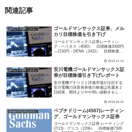
関連記事
ゴールドマンサックス証券、メル
ゴールドマンサックス証券
カリ目標株価を引き下げ
ゴールドマンサックス証券レーティン
グ・ヘリオス（4593） 目標株価2000円
→2150円・DENA（2432） 目標株価
2200円→2300円・メルカリ（4385） 目
標株価4040円→3760円参考サラリーマン
2018.11.12
投資家注目株ランキング参考...
安川電機ゴールドマンサックス証
ゴールドマンサックス証券
券が目標株価引き下げレポート
安川電機アナリスト評価市場が注目する
安川電機の決算発表後の株価は先週末２
日続落、期待よりやや弱い値動きをした
ことが心配されたが、週明けの安川電機
株価は上昇して始まり安心感が広がって
2018.04.16
いる。マーケット関係者によると大和証
ペプチドリーム(4587)レーティン
券がレーティング「３」→...
ゴールドマンサックス証券
グ、ゴールドマンサックス証券
ゴールドマンサックス証券 レーティング
(7/13)・グリコ（2206） 目標株価7300