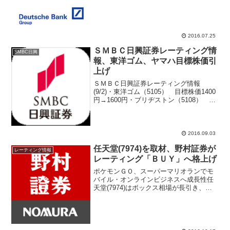
（3046） 目標株価5300円→4700円・サ
イバーエージェント（4751） 目標株価
6400円→7200円メルトレサー...
2016.07.25
ＳＭＢＣ日興証券レーティング情
SMBC日興
報、東洋ゴム、ヤマハ目標株価引
上げ
ＳＭＢＣ日興証券レーティング情報
(9/2)・東洋ゴム（5105） 目標株価1400
円→1600円・ブリヂストン（5108） 目
標株価4200円→4100円・ヤマハ
（7951） 目標株価2500円→2900円・ユ
ニチャーム（8113） 目標株...
2016.09.03
任天堂(7974)を取材、野村証券が
レーティング情報
レーティング「ＢＵＹ」へ格上げ
ポケモンＧＯ、スーパーマリオランでモ
バイル・オンラインビジネスへ成長性任
天堂(7974)はボックス相場が長引き、今
後の株価が上に方向性が出るのか、下に
方向性が出るのかもみあいが続いてい
る。ポケモンＧＯでサプライズ、Appleと
コラボで死新作...