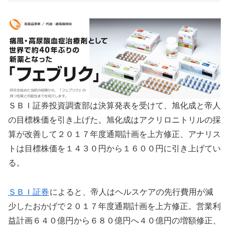
ＳＢＩ証券投資調査部は決算発表を受けて、旭化成と帝人
の目標株価を引き上げた。旭化成はアクリロニトリルの採
算が改善して２０１７年度通期計画を上方修正、アナリス
トは目標株価を１４３０円から１６００円に引き上げてい
る。
ＳＢＩ証券
によると、帝人はヘルスケアの先行費用が減
少したおかげで２０１７年度通期計画を上方修正。営業利
益計画６４０億円から６８０億円へ４０億円の増額修正、