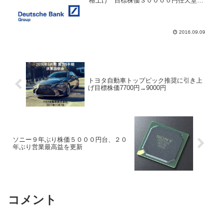
格上げ 目標株価３００００円任天堂
(7974)が反落、ドイツ証券は「ＢＵＹ」
へ格上げ任天堂(7974)が商いを伴い４日
ぶりに反落。東証１部の売買代金ランキ
ング...
2016.09.09
トヨタ自動車トップピック推奨に引き上
げ目標株価7700円→9000円
ソニー９年ぶり株価５０００円台、２０
年ぶり営業最高益を更新
コメント