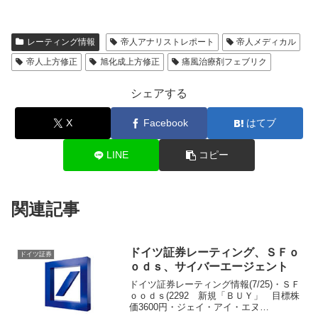
レーティング情報
帝人アナリストレポート
帝人メディカル
帝人上方修正
旭化成上方修正
痛風治療剤フェブリク
シェアする
X
Facebook
はてブ
LINE
コピー
関連記事
ドイツ証券レーティング、ＳＦｏ
ドイツ証券
ｏｄｓ、サイバーエージェント
ドイツ証券レーティング情報(7/25)・ＳＦ
ｏｏｄｓ(2292 新規「ＢＵＹ」 目標株
価3600円・ジェイ・アイ・エヌ