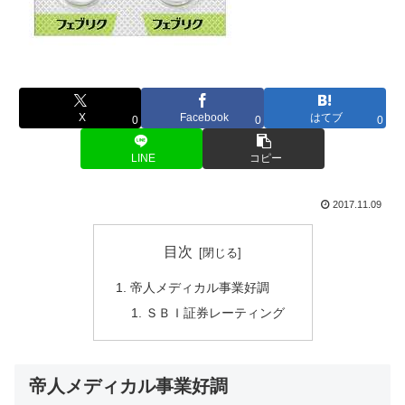
X
Facebook
はてブ
0
0
0
LINE
コピー
2017.11.09
目次
帝人メディカル事業好調
ＳＢＩ証券レーティング
帝人メディカル事業好調