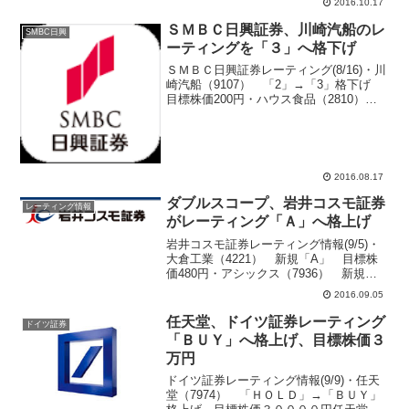
2016.10.17
ＳＭＢＣ日興証券、川崎汽船のレ
SMBC日興
ーティングを「３」へ格下げ
ＳＭＢＣ日興証券レーティング(8/16)・川
崎汽船（9107） 「2」→「3」格下げ
目標株価200円・ハウス食品（2810）
目標株価2370円→2290円・グリー
（3632） 目標株価700円→570円・ＳＡ
ＮＫＹＯ（6417） 目標株...
2016.08.17
ダブルスコープ、岩井コスモ証券
レーティング情報
がレーティング「Ａ」へ格上げ
岩井コスモ証券レーティング情報(9/5)・
大倉工業（4221） 新規「A」 目標株
価480円・アシックス（7936） 新規
「B+」 目標株価2250円・ダブルスコー
2016.09.05
プ（6619） 「B+」→「A」格上げ 目
標株価3575円→3000円・村田...
任天堂、ドイツ証券レーティング
ドイツ証券
「ＢＵＹ」へ格上げ、目標株価３
万円
ドイツ証券レーティング情報(9/9)・任天
堂（7974） 「ＨＯＬＤ」→「ＢＵＹ」