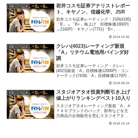
株ランキング参考レーテ...
岩井コスモ証券アナリストレポー
岩井コスモ証券
ト、キヤノン、信越化学、JSR
岩井コスモ証券レーティング・JSR(4185)
「B」→「B+」格上げ 目標株価1800円
→2160円・キヤノン(7751)「B+」
→「B」格下げ 目標株価3500円→2850
2019.10.30
円・信越化学(4063)「A」継続 目標株価
12500円→1360...
クレハ(4023)レーティング新規
岩井コスモ証券
「A」リチウム電池用バインダ好
調
岩井コスモ証券レーティング・クレハ
(4023)新規「A」目標株価12000円・コン
ドーテック(7438)「A」目標株価1170円
→1290円参考サラリーマン投資家注目株
2018.09.26
ランキング参考レーティング情報を毎朝
メール配信・ザラバ注目株送ります(a...
スタジオアタオ投資判断引き上げ
岩井コスモ証券
値上がりランキングベスト10入り
スタジオアタオレーティング新規「A」Ａ
ＴＡＯブランドのバッグ、財布などを主
力商品の企画販売を営むスタジオアタオ
株価が急上昇。東証マザーズ市場の値上
2018.10.19
がり率ランキング5位に入り、久々にベス
ト10入り。マーケット関係者によると、
岩井コスモ証券投資...