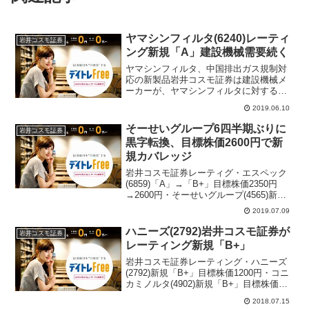
ヤマシンフィルタ(6240)レーティ
岩井コスモ証券
ング新規「A」建設機械需要続く
ヤマシンフィルタ、中国排出ガス規制対
応の新製品岩井コスモ証券は建設機械メ
ーカーが、ヤマシンフィルタに対する需
要が強く、今期業績予想が会社計画を上
2019.06.10
回ると予想。中国の排出ガス(Tier4)に対
応した新製品の収益が見込まれ、建設機
そーせいグループ6四半期ぶりに
岩井コスモ証券
械の新車需要が続...
黒字転換、目標株価2600円で新
規カバレッジ
岩井コスモ証券レーティグ・エスペック
(6859)「A」→「B+」目標株価2350円
→2600円・そーせいグループ(4565)新規
「B+」目標株価2600円・WDBホールデ
2019.07.09
ィングス(2475)新規「B+」目標株価3100
円岩井コスモ証券で株式...
ハニーズ(2792)岩井コスモ証券が
岩井コスモ証券
レーティング新規「B+」
岩井コスモ証券レーティング・ハニーズ
(2792)新規「B+」目標株価1200円・コニ
カミノルタ(4902)新規「B+」目標株価
1090円・ABCマート(2670)目標株価8000
2018.07.15
円→7000円参考サラリーマン投資家注目