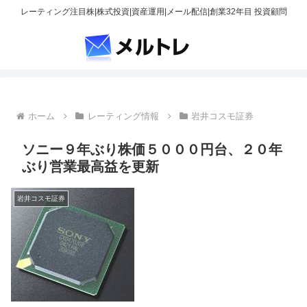
レーティング注目株|株式投資|資産運用|メール配信|創業32年目 投資顧問
ホーム
レーティング情報
岩井コスモ証券
ソニー９年ぶり株価５０００円台、２０年
ぶり営業最高益を更新
岩井コスモ証券