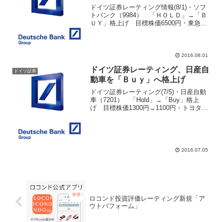
ドイツ証券レーティング情報(8/1)・ソフ
トバンク（9984） 「ＨＯＬＤ」→「Ｂ
ＵＹ」格上げ 目標株価6500円・東急不
動産（3289） 目標株価790円→675円・
東京エレクトロン（8035） 目標株価
8500円→101000円・三井不...
2016.08.01
ドイツ証券レーティング、日産自
ドイツ証券
動車を「Ｂｕｙ」へ格上げ
ドイツ証券レーティング(7/5)・日産自動
車（7201） 「Hold」→「Buy」格上
げ 目標株価1300円→1100円・トヨタ
（7203） 目標株価7250円→6000円・ホ
ンダ（7267） 目標株価3250円→2600
円・富士重工（72...
2016.07.05
ロコンド投資評価レーティング新規「ア
ウトパフォーム」