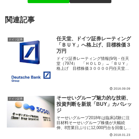
関連記事
任天堂、ドイツ証券レーティング
ドイツ証券
「ＢＵＹ」へ格上げ、目標株価３
万円
ドイツ証券レーティング情報(9/9)・任天
堂（7974） 「ＨＯＬＤ」→「ＢＵＹ」
格上げ 目標株価３００００円任天堂
(7974)が反落、ドイツ証券は「ＢＵＹ」
へ格上げ任天堂(7974)が商いを伴い４日
ぶりに反落。東証１部の売買代金ランキ
ング...
2016.09.09
そーせいグループ魅力的な技術、
ドイツ証券
投資判断を新規「BUY」カバレッ
ジ
そーせいグループ2018年は臨床試験に注
目材料そーせいグループ株価が大幅続
伸、8営業日ぶりに12,000円台を回復して
おり後場は前日比830円高の12,080円まで
2018.01.23
上昇する場面があった。ドイツ証券レー