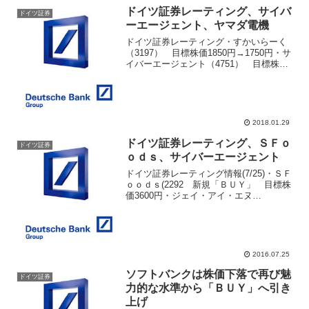
ティングが新規「BUY」としたことが市
ドイツ証券レーティング、サイバ
ドイツ証券
場...
ーエージェント、ヤマダ電機
ドイツ証券レーティング・すかいらーく
（3197） 目標株価1850円→1750円・サ
イバーエージェント（4751） 目標株価
3400円→3700円・ヤマダ電機（9831）
目標株価630円→670円参考ＩＰＯ新着情
報参考サラリーマン投資家注...
2018.01.29
ドイツ証券レーティング、ＳＦｏ
ドイツ証券
ｏｄｓ、サイバーエージェント
ドイツ証券レーティング情報(7/25)・ＳＦ
ｏｏｄｓ(2292 新規「ＢＵＹ」 目標株
価3600円・ジェイ・アイ・エヌ
（3046） 目標株価5300円→4700円・サ
イバーエージェント（4751） 目標株価
6400円→7200円メルトレサー...
2016.07.25
ソフトバンクは株価下落で再び魅
ドイツ証券
力的な水準から「ＢＵＹ」へ引き
上げ