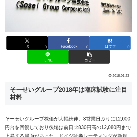
X
Facebook
はてブ
0
0
0
LINE
コピー
2018.01.23
そーせいグループ2018年は臨床試験に注目
材料
そーせいグループ株価が大幅続伸、8営業日ぶりに12,000
円台を回復しており後場は前日比830円高の12,080円まで
上昇する場面があった。ドイツ証券レーティングが新規