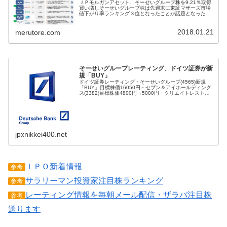
ＪＰモルガンアセット、そーせいグループ株を9.21％取得
買い増しそーせいグループ株は先週末に東証マザーズ市場
値下がり率ランキング３位となったことが話題となった。
東証取引開始前に開示情報で同社のフィオナ・マーシャル
執行役副社長兼最高科学責任者...
2018.01.21
merutore.com
そーせいグループレーティング、ドイツ証券が新
規「BUY」
ドイツ証券レーティング・そーせいグループ(4565)新規
「BUY」目標株価16050円・セブン＆アイホールディング
ス(3382)目標株価4800円→5000円・クリエイトレストラ
ン（3387） 目標株価1120円→1050円・めぶきフィナン
jpxnikkei400.net
ＩＰＯ新着情報
参考
サラリーマン投資家注目株ランキング
参考
レーティング情報を毎朝メール配信・ザラバ注目株
参考
送ります