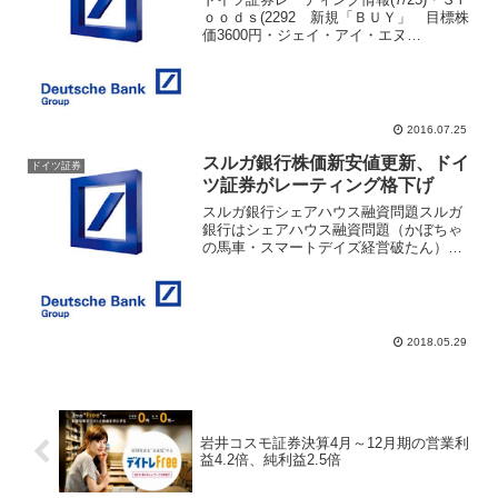
ｏｏｄｓ(2292 新規「ＢＵＹ」 目標株
価3600円・ジェイ・アイ・エヌ
（3046） 目標株価5300円→4700円・サ
イバーエージェント（4751） 目標株価
6400円→7200円メルトレサー...
2016.07.25
スルガ銀行株価新安値更新、ドイ
ドイツ証券
ツ証券がレーティング格下げ
スルガ銀行シェアハウス融資問題スルガ
銀行はシェアハウス融資問題（かぼちゃ
の馬車・スマートデイズ経営破たん）に
おいて、借入申込書の改ざんを見過ごし
たなど社会問題に発展した。株価は1月10
日に2569円の高値から右肩下がりとな
り、4月19日に1...
2018.05.29
岩井コスモ証券決算4月～12月期の営業利
益4.2倍、純利益2.5倍