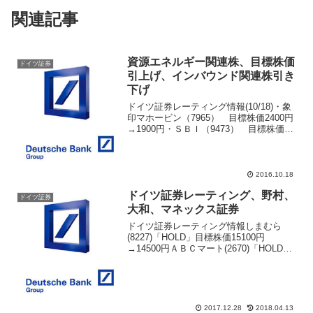
関連記事
資源エネルギー関連株、目標株価
ドイツ証券
引上げ、インバウンド関連株引き
下げ
ドイツ証券レーティング情報(10/18)・象
印マホービン（7965） 目標株価2400円
→1900円・ＳＢＩ（9473） 目標株価
1800円→1270円・共立メンテナンス
（9616） 目標株価9000円→6300円・三
菱商事（8058） 目...
2016.10.18
ドイツ証券レーティング、野村、
ドイツ証券
大和、マネックス証券
ドイツ証券レーティング情報しまむら
(8227)「HOLD」目標株価15100円
→14500円ＡＢＣマート(2670)「HOLD」
目標株価6600円継続クスリのアオキ
(3549)「BUY」目標株価8000円継続オム
ロン(6645)「BUY」目...
2017.12.28
2018.04.13