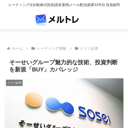
レーティング注目株|株式投資|資産運用|メール配信|創業32年目 投資顧問
ホーム
レーティング情報
ドイツ証券
そーせいグループ魅力的な技術、投資判断
を新規「BUY」カバレッジ
ドイツ証券