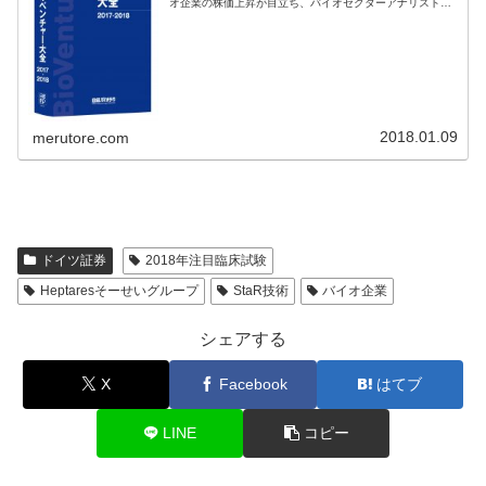
オ企業の株価上昇が目立ち、バイオセクターアナリストは
開発中の申請・承認などでバイオベンチャー企業が2018年
に変曲点を迎える可能性...
2018.01.09
merutore.com
ドイツ証券
2018年注目臨床試験
Heptaresそーせいグループ
StaR技術
バイオ企業
シェアする
X
Facebook
はてブ
LINE
コピー