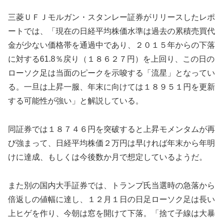
三菱ＵＦＪモルガン・スタンレー証券がリリースしたレポ
ートでは、「現在の日経平均株価水準は過去の累積売買代
金が少ない価格帯を通過中であり、２０１５年からの下落
に対する61.8％戻り（１８６２７円）を上回り、この日の
ローソク足は当面のピークを示唆する「流星」となってい
る。一旦は上昇一服、年末に向けては１８９５１円を更新
する可能性が強い」と解説している。
同証券では１８７４６円を突破すると上昇モメンタムが再
び強まって、日経平均株価２万円は早ければ年末から年明
けに達成、もしくは今後数か月で想定しているようだ。
また別の国内大手証券では、トランプ氏当選時の急落から
倍返しの値幅に達し、１２月１日の日足ローソク足は長い
上ヒゲを作り、今朝は窓を開けて下落。「捨て子線は大暴