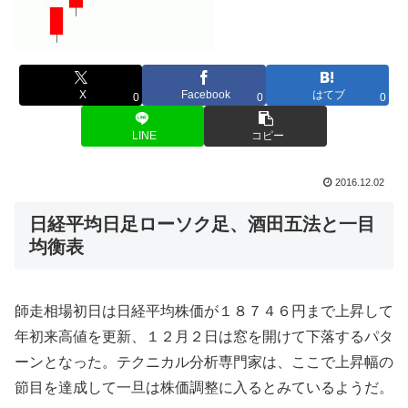
X
Facebook
はてブ
0
0
0
LINE
コピー
2016.12.02
日経平均日足ローソク足、酒田五法と一目
均衡表
師走相場初日は日経平均株価が１８７４６円まで上昇して
年初来高値を更新、１２月２日は窓を開けて下落するパタ
ーンとなった。テクニカル分析専門家は、ここで上昇幅の
節目を達成して一旦は株価調整に入るとみているようだ。