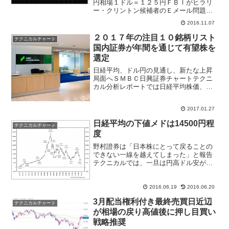
円相場１ドル＝１２５円ＦＢＩがヒラリ
ー・クリントン候補者のＥメール問題を
訴追しない方針を発表、マーケットは一
2016.11.07
気にリスクオン、買戻しが入って相場は
急伸。為替市場では１円以上の円安とな
２０１７年の注目１０銘柄リスト
テクニカルチャート
り１ドル＝１０４円台、日...
国内証券が年間を通じて有望株を
選定
日経平均、ドル円の見通し、新たな上昇
局面へＳＭＢＣ日興証券チャートテクニ
カル分析レポートでは日経平均株価、ド
ル円ともBrexit(英国ＥＵ離脱)国民投票で
急落した昨年６月末の安値で底を打ち、
2017.01.27
新たな上昇波動へ移行したと指摘。２０
１７年１月～３...
日経平均の下値メドは14500円程
テクニカルチャート
度
野村證券は「日本株にとって戻ることの
できない一線を越えてしまった」と報告
テクニカルでは、一旦は円高ドル安が止
まる可能性はあるものの、6月に入ってか
ら5日移動平均線に上値を抑えられる展開
となっているため、円安ドル高方向への
2016.06.19
2016.06.20
戻りは5日移動平均ま...
3月配当権利付き最終売買日近辺
テクニカルチャート
が相場の戻り高値後に押し目買い
戦略推奨