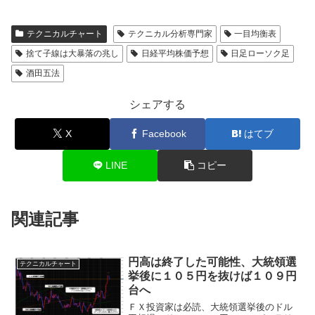
テクニカルチャート
テクニカル分析専門家
一目均衡表
捨て子線は大暴落の兆し
日経平均株価予想
日足ローソク足
酒田五法
シェアする
X
Facebook
はてブ
LINE
コピー
関連記事
円高は終了した可能性、大統領選
テクニカルチャート
挙後に１０５円を抜けば１０９円
台へ
ＦＸ投資家は必読、大統領選挙後のドル