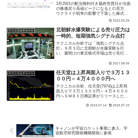
3月29日の配当権利付き最終売買日が当面
の株価戻り高値ピークになるとの見方、
ウクライナ戦争の影響で下落した株式市
場は3月8日を底値に急ピッチで上昇。日
2022.03.29
経平均株価は9連騰となり株式投資戦略は
「戻り売りの押し目買い」を推奨。日経
北朝鮮水爆実験による売り圧力は
テクニカルチャート
平均株価チャート分析をテクニカル分析
一時的、短期強気シグナル点灯
レポート抜粋コメント
テクニカル分析では「強気シグナル点
灯」９月３日に北朝鮮が水爆実験を行
い、週明けの東京株式市場は売り先行ス
タート。日経平均株価は２００円超の下
落となり、心理的節目となる１９５００
2017.09.04
円を割り込む場面があったが、外国為替
任天堂は上昇局面入りで３万１３
市場では１ドル＝１０９円台を...
テクニカルチャート
００円～４万４０００円へ
テクニカル分析、任天堂(7974)は上昇局
面入りで３万１３００円～４万４０００
円へＳＭＢＣ日興証券がリリースしたテ
クニカル分析が市場の話題となってい
2016.07.14
2016.07.15
る。個別で取り上げられた銘柄は任天堂
(7974)で、いまの相場の中心となってい
る銘柄。同証券...
キャノンが宇宙ロケット事業に参入、宇
宙航空研究開発機構開発に参画