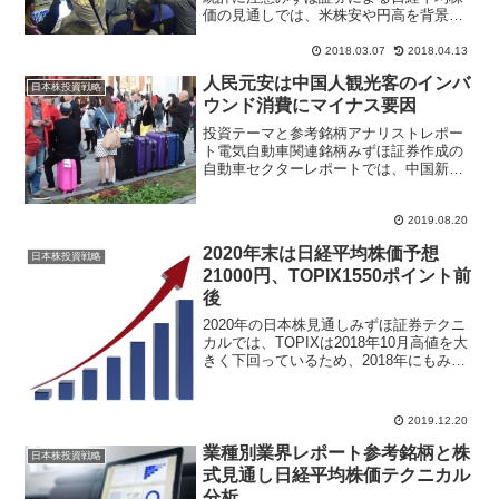
価の見通しでは、米株安や円高を背景に2
番底を探る展開になってきたと指摘。米
国の保護貿易主義に加え、3月9日発表の
2018.03.07
2018.04.13
米2月雇用統計で賃金上昇率が予想以上に
人民元安は中国人観光客のインバ
高まればインフレ懸...
日本株投資戦略
ウンド消費にマイナス要因
投資テーマと参考銘柄アナリストレポー
ト電気自動車関連銘柄みずほ証券作成の
自動車セクターレポートでは、中国新車
販売やインドでの二輪車、四輪車販売の
低迷が続き、円高も進んでいることか
ら、業績予想下振れの可能性があると指
2019.08.20
摘。外部環境が厳しく先行き...
2020年末は日経平均株価予想
日本株投資戦略
21000円、TOPIX1550ポイント前
後
2020年の日本株見通しみずほ証券テクニ
カルでは、TOPIXは2018年10月高値を大
きく下回っているため、2018年にもみ合
っていた水準に上値が抑えられたと指
摘。価格水準で大きなギャップが生じ、
折に触れバランスを崩し乱高下するとみ
2019.12.20
て、ボッ...
業種別業界レポート参考銘柄と株
日本株投資戦略
式見通し日経平均株価テクニカル
分析