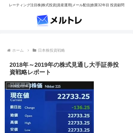
レーティング注目株|株式投資|資産運用|メール配信|創業32年目 投資顧問
ホーム
日本株投資戦略
2018年～2019年の株式見通し大手証券投
資戦略レポート
日本株投資戦略