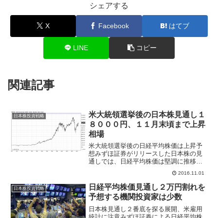
シェアする
X
Facebook
はてブ
LINE
コピー
関連記事
米大統領選挙後の日本株見通し１
日本株投資戦略
８０００円、１１月末頃まで上昇
相場
米大統領選挙後の日経平均株価は上昇予
想みずほ証券がリリースした日本株の見
通しでは、日経平均株価は堅調に推移す
ると見ているものの、日銀のETF大量購
2016.11.01
入で為替感応度が低下していることや騰
落レシオが年初来最高圏にあることから
日経平均株価見通し２万円割れを
日本株投資戦略
上値の重さが残ると指摘...
予想する機関投資家は少数
日本株見通し２番底を探る展開、米雇用
統計に注意みずほ証券による日経平均株