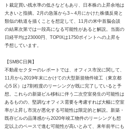
ト裁定買い残水準の低さなどもあり、日本株の上昇余地は
大きいと指摘。2月の急落から3～4月にかけた株価反発と
類似の軌道を描くことを想定して、11月の米中首脳会談
の結果次第では一段高になる可能性があると解説。当面の
日経平均は23000円、TOPIXは1750ポイントへの上昇を
予想しています。
【SMBC日興】
不動産セクターのレポートでは、オフィス市況に関して、
11月から2019年末にかけての大型新規物件竣工（東京都
心5 区）は7割程度のリーシングが既に完了していると予
想。これらの新築ビル移転に伴う二次空室発生の可能性は
あるものの、堅調なオフィス需要を考慮すれば大幅に空室
率が上昇し市況が悪化する可能性は限定的と解説。新築・
既存ビルの品薄感から2020年竣工物件のリーシングも想
定以上のペースで進む可能性が高いとみて、来年前半にも