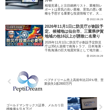
相場見通しと注目銘柄リスト、業種別レ
ポートは景気の良い業種、景気の悪い業
種を予想する重要な投資情報です。大手
証券会社アナリストレポートから相場見
2022.06.29
通しと注目株、セクター投資判断を参考
にして個人投資家も機関投資家レベルの
2026年11月1日に防災庁が創設予
日本株投資戦略
株式投資情報を資産運用に役立て
定、候補地は仙台市、三重県伊賀
地域の他16以上が誘致に名乗り
2026年11月1日に防災庁が創設予定防災
庁は350人規模で南海トラフ、日本海溝・
千島海溝の巨大地震対策として地方拠点
を2カ所設置する方針。防災庁がどこに設
2026.04.29
置されるか防災庁候補地は2か所に対して
東北地方では宮城県仙台市、関西地方で
は三重県伊賀地域のほか、群馬県など16
以上の自治体団体が誘致名乗り南海トラ
フ地震や首都直下地震など国難級の災害
の発生が切迫する中、人命・人権最優先
ペプチドリーム売上高前年比224％増、営
の「防災立国」の実現をすべく
業損失1億2800万円
ゴールドマンサックス証券、メルカリ目
標株価を引き下げ