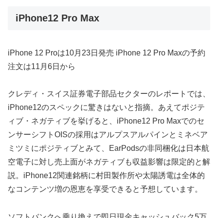
iPhone12 Pro Max
iPhone 12 Proは10月23日発売 iPhone 12 Pro Maxの予約
注文は11月6日から
クレディ・スイス証券電子部品セクターのレポートでは、
iPhone12のスペックに驚きはないと指摘。あえてポジテ
ィブ・ネガティブを挙げると、iPhone12 Pro Maxでのセ
ンサーシフトOISの採用はアルプスアルパインとミネベア
ミツミにポジティブとみて、EarPodsの非同梱化は日本航
空電子に対し売上面がネガティブも収益影響は限定的と解
説。iPhone12関連銘柄に村田製作所や太陽誘電は全体的
なコンテンツ増の恩恵を享受できると予想しています。
ソフトバンクへ乗り換えで即日現金キャッシュバック5万