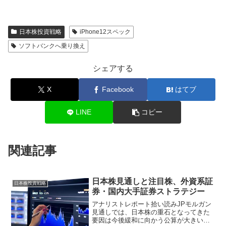
日本株投資戦略
iPhone12スペック
ソフトバンクへ乗り換え
シェアする
X
Facebook
はてブ
LINE
コピー
関連記事
日本株見通しと注目株、外資系証
日本株投資戦略
券・国内大手証券ストラテジー
アナリストレポート拾い読みJPモルガン
見通しでは、日本株の重石となってきた
要因は今後緩和に向かう公算が大きいと