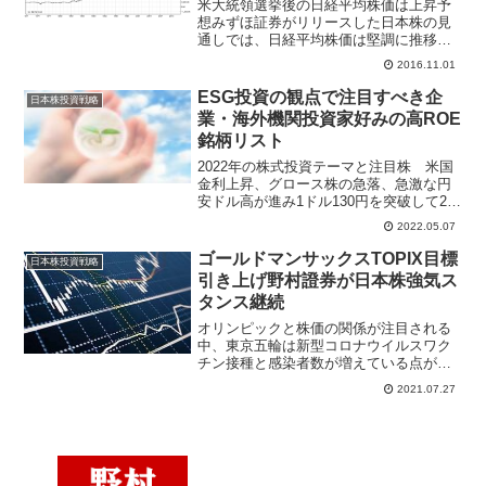
米大統領選挙後の日経平均株価は上昇予
想みずほ証券がリリースした日本株の見
通しでは、日経平均株価は堅調に推移す
ると見ているものの、日銀のETF大量購
2016.11.01
入で為替感応度が低下していることや騰
落レシオが年初来最高圏にあることから
ESG投資の観点で注目すべき企
日本株投資戦略
上値の重さが残ると指摘...
業・海外機関投資家好みの高ROE
銘柄リスト
2022年の株式投資テーマと注目株 米国
金利上昇、グロース株の急落、急激な円
安ドル高が進み1ドル130円を突破して20
年ぶりに外国為替市場は円安になった。
2022.05.07
ロシアがウクライナ侵攻して地政学的リ
スクが急浮上、G7各国はロシア経済制裁
ゴールドマンサックスTOPIX目標
日本株投資戦略
を科した。
引き上げ野村證券が日本株強気ス
タンス継続
オリンピックと株価の関係が注目される
中、東京五輪は新型コロナウイルスワク
チン接種と感染者数が増えている点が日
経平均株価下落の原因のひとつになって
2021.07.27
いる。ゴールドマンサックスは1年後の
TOPIX目標を引き上げ、野村證券は日本
株強気スタンス継続