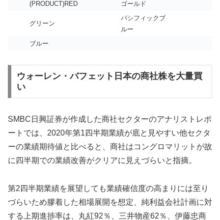
(PRODUCT)RED
ゴールド
パシフィックブ
グリーン
ルー
ブルー
ウォーレン・バフェット日本の商社株を大量買
い
SMBC日興証券が作成した商社セクターのアナリストレポ
ートでは、2020年第1四半期業績が底と見やすい他セクタ
ーの業績期待値と比べると、商社はコングロマリットが故
に四半期での業績改善がクリアに見えづらいと指摘。
第2四半期業績を展望しても業績確信度の高まりには至り
づらいため膠着した相場展開を想定、純利益会社計画に対
する上期進捗率は、丸紅92％、三井物産62％、伊藤忠商