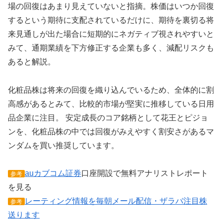
場の回復はあまり見えていないと指摘。株価はいつか回復
するという期待に支配されているだけに、期待を裏切る将
来見通しが出た場合に短期的にネガティブ視されやすいと
みて、通期業績を下方修正する企業も多く、減配リスクも
あると解説。
化粧品株は将来の回復を織り込んでいるため、全体的に割
高感があるとみて、比較的市場が堅実に推移している日用
品企業に注目。 安定成長のコア銘柄として花王とピジョ
ンを、化粧品株の中では回復がみえやすく割安さがあるマ
ンダムを買い推奨しています。
auカブコム証券
口座開設で無料アナリストレポート
参考
を見る
レーティング情報を毎朝メール配信・ザラバ注目株
参考
送ります