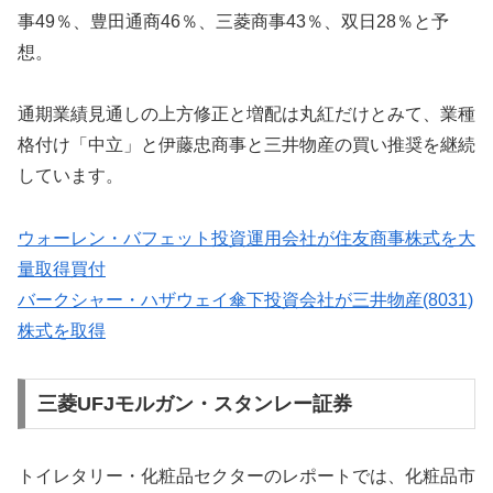
事49％、豊田通商46％、三菱商事43％、双日28％と予
想。
通期業績見通しの上方修正と増配は丸紅だけとみて、業種
格付け「中立」と伊藤忠商事と三井物産の買い推奨を継続
しています。
ウォーレン・バフェット投資運用会社が住友商事株式を大
量取得買付
バークシャー・ハザウェイ傘下投資会社が三井物産(8031)
株式を取得
三菱UFJモルガン・スタンレー証券
トイレタリー・化粧品セクターのレポートでは、化粧品市