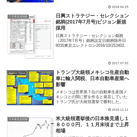
指摘。1～2ヵ月の間に見られた動きの反
動を見越すのが望ましいと考え、グロー
2018.04.25
スよりバリュー、内需より外需、ディフ
日興ストラテジー・セレクション
ェンシブよりシクリカ...
日本株投資戦略
銘柄(2017年7月号)ピジョン新規
採用
日興ストラテジー・セレクション銘柄
（2017年7月号）銘柄設定日銘柄除外日
8035東京エレクトロン2016/10/253402東
レ2017/6/236098リクルートＨＤ
2016/10/254666パーク２４2017/6/238876
リログ...
2017.07.02
トランプ大統領メキシコ生産自動
Market News
車に輸入関税、日本自動車産業へ
影響
メキシコは世界第７位の自動車生産国メ
キシコとの間に壁を作ると発言していた
トランプ氏が大統領選挙で勝利した。ド
ル安誘導、報復的な関税引き上げから、
2016.11.11
日本の輸出企業にデメリットと考えられ
ている。打撃が大きいのはメキシコペソ
米大統領選挙後の日本株見通し１
日本株投資戦略
が１０％の通貨暴落となっ...
８０００円、１１月末頃まで上昇
相場