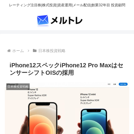
レーティング注目株|株式投資|資産運用|メール配信|創業32年目 投資顧問
ホーム
日本株投資戦略
iPhone12スペックiPhone12 Pro Maxはセ
ンサーシフトOISの採用
日本株投資戦略