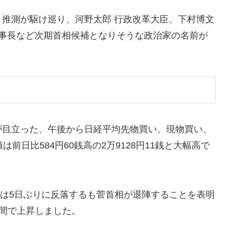
推測が駆け巡り、河野太郎 行政改革大臣、下村博文
幹事長など次期首相候補となりそうな政治家の名前が
が目立った、午後から日経平均先物買い、現物買い、
前日比584円60銭高の2万9128円11銭と大幅高で
日は5日ぶりに反落するも菅首相が退陣することを表明
期間で上昇しました。