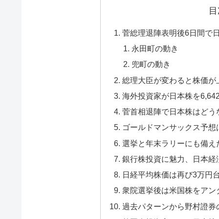
目
菅総理退陣表明後6日間で日経
永田町の動き
兜町の動き
総理大臣が変わると株価が
海外投資家が日本株を6,64
菅首相退陣で日本株はどう
ゴールドマンサックス予想
選挙と年末ラリーにも備え
銀行株投資に魅力、日本経
日経平均株価は再び3万円
衆院選挙後は米国株をアン
過去パターンから野村證券