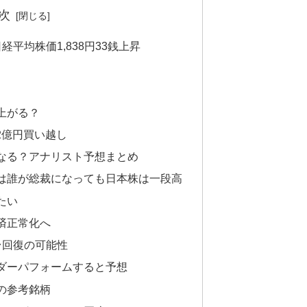
次
平均株価1,838円33銭上昇
上がる？
2億円買い越し
なる？アナリスト予想まとめ
は誰が総裁になっても日本株は一段高
たい
済正常化へ
台回復の可能性
ダーパフォームすると予想
の参考銘柄