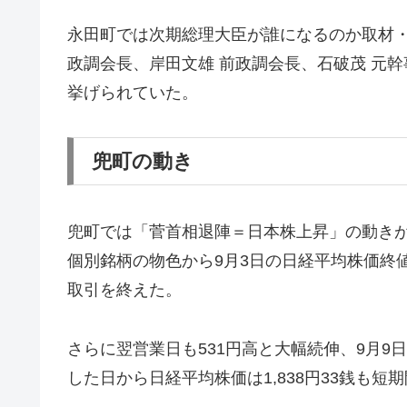
永田町では次期総理大臣が誰になるのか取材・
政調会長、岸田文雄 前政調会長、石破茂 元
挙げられていた。
兜町の動き
兜町では「菅首相退陣＝日本株上昇」の動き
個別銘柄の物色から9月3日の日経平均株価終値は
取引を終えた。
さらに翌営業日も531円高と大幅続伸、9月9
した日から日経平均株価は1,838円33銭も短