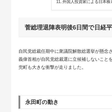
外国人投資家による日本株
菅総理退陣表明後6日間で日経平均
自民党総裁任期中に衆議院解散総選挙が懸念され
義偉首相が自民党総裁選に立候補しないこと
兜町も大きな衝撃が走りました。
永田町の動き