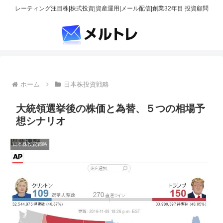
レーティング注目株|株式投資|資産運用|メール配信|創業32年目 投資顧問
ホーム
日本株投資戦略
大統領選挙後の株価と為替、５つの相場予
想シナリオ
日本株投資戦略