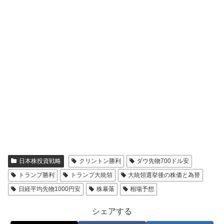
日本株投資戦略
クリントン勝利
ダウ先物700ドル安
トランプ勝利
トランプ大統領
大統領選挙後の株価と為替
日経平均先物1000円安
株暴落
相場予想
シェアする