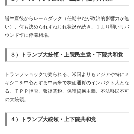
誕生直後からレームダック（任期中だが政治的影響力が無
い）、何も決められずねじれ状況が続き、１より弱いリバ
ウンド悟に停滞相場。
３）トランプ大統領・上院民主党・下院共和党
トランプショックで売られる、米国よりもアジアや特にメ
キシコを中心とする中南米で株価通貨のインパクト大とな
る。ＴＰＰ拒否、報復関税、保護貿易主義、不法移民不可
の大統領。
４）トランプ大統領・上下院共和党