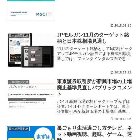
表された。新規採用銘柄は昭和電工
(400...
2018.08.15
JPモルガン11月のターゲット銘
日本株投資戦略
柄と日本株相場見通し
11月のターゲット銘柄として5銘柄ピック
アップJPモルガン証券による株式相場見
通しでは、ファンダメンタルズ面で悪材
料が多いものの、市場の織り込みが相当
程度進展している点を踏まえると、短期
2018.11.22
的にはリバウンドが起こりやすい環境と
指摘。来年の企業業...
東京証券取引所が新興市場の上場
日本株投資戦略
廃止基準見直しパブリックコメン
ト
バイオ新興市場銘柄ピックアップみずほ
証券バイオセクターレポートでは、東京
証券取引所が新興市場の上場廃止基準見
直しを含むパブリックコメントを発表し
2019.12.06
たことを受け、デウエスタンセラピテク
スやメディシノバの扱いは明記されてい
巣ごもり生活過ごし方テレビ、ネ
日本株投資戦略
ないものの、コメントの主...
ット動画視聴、趣味、ゲーム、運