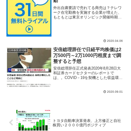
動
外出自粛要請で売れてる商売は？テレワ
ーク在宅勤務を実施する企業が増えた、
もともとは東京オリンピック開催時期に
渋滞、混雑を緩和する策として注目され
てたテレワークだが、時期は同じくも理
由が新型コロナウイルスという全く別世
界になった。3月2日に始...
2020.04.06
安倍総理辞任で日経平均株価は2
日本株投資戦略
万500円～2万1000円程度まで調
整すると予想
安倍総理辞任正式発表2020年8月28日大
和証券カードセクターのレポートで
は、。COVID－19を契機とした収益環境
悪化は4～6月がボトムに近かったと指
摘。長期の観点では、オンライン消費と
カード決済の親和性が高いことや、感染
2020.09.01
症リスク防止の観...
トヨタ自動車決算発表、上方修正と自社
株買い２０００億円ポジティブ