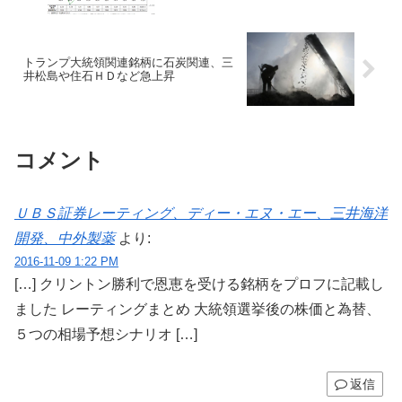
トランプ大統領関連銘柄に石炭関連、三
井松島や住石ＨＤなど急上昇
コメント
ＵＢＳ証券レーティング、ディー・エヌ・エー、三井海洋
開発、中外製薬
より:
2016-11-09 1:22 PM
[…] クリントン勝利で恩恵を受ける銘柄をプロフに記載し
ました レーティングまとめ 大統領選挙後の株価と為替、
５つの相場予想シナリオ […]
返信