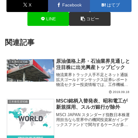
X
Facebook
はてブ
LINE
コピー
関連記事
原油価格上昇・石油業界見通しと
日本株投資戦略
注目株に出光興産トップピック
物流業界トラック人手不足とネット通販
拡大ゴールドマンサックス証券レポート
物流セクター投資情報では、工作機械受
注や半導体出荷の前年比マイナス幅が概
2019.09.18
ね底入れしたことから、航空貨物輸送量
は2019年内に底入れ、2021年3月期前半
MSCI銘柄入替発表、昭和電工が
日本株投資戦略
に前年比で増加を...
新規採用、スルガ銀行が除外
MSCI JAPAN スタンダード指数日本株運
用担当なら世界中の機関投資家がインデ
ックスファンドで関与するケースが多い
MSCIスタンダードインデックス、日本時
間8月14日早朝にMSCI定期銘柄入替が発