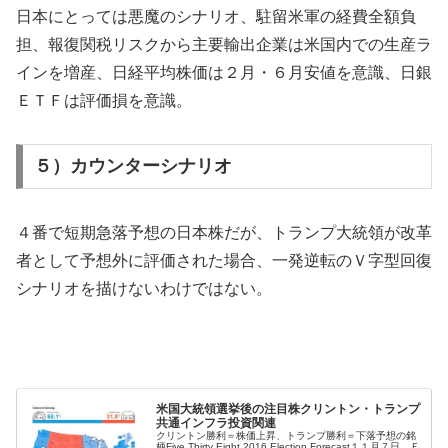
日本にとっては悪魔のシナリオ、駐留米軍の経費全額負
担、報復関税リスクから主要輸出企業は米国内での生産ラ
インを増産、日経平均株価は２月・６月安値を意識、日銀
ＥＴＦは評価損を意識。
５）カウンターシナリオ
４番で短期急落予想の日本株だが、トランプ大統領が改革
者として予想外に評価された場合、一発逆転のＶ字型回復
シナリオを描けないわけではない。
米国大統領選挙後の注目株クリントン・トランプ
共通インフラ投資関連
クリントン勝利＝株価上昇、トランプ勝利＝下落予想の銘
柄Five Thirty Eight 2016 Election Forecast１１月７日、Ｆ