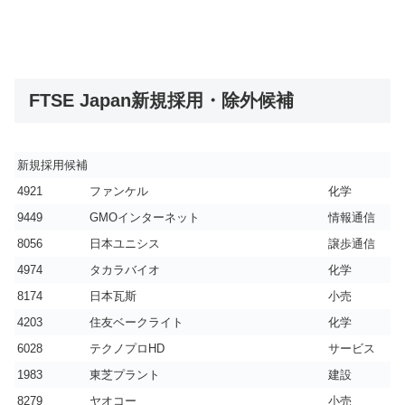
FTSE Japan新規採用・除外候補
新規採用候補
4921
ファンケル
化学
9449
GMOインターネット
情報通信
8056
日本ユニシス
譲歩通信
4974
タカラバイオ
化学
8174
日本瓦斯
小売
4203
住友ベークライト
化学
6028
テクノプロHD
サービス
1983
東芝プラント
建設
8279
ヤオコー
小売