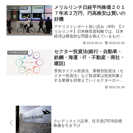
メリルリンチ日経平均株価２０１
日本株投資戦略
７年末２万円、円高株安は買いの
好機
アナリストレポート拾い読み（9/8）【メ
リルリンチ】日本株投資戦略では、日本
経済は構造的な問題を抱えているもの
の、２０１２年を起点とした日本株の長
2016.09.11
2018.02.03
期上昇トレンドは終焉していない可能性
が高いと指摘。日本株は今秋下方圧力に
セクター投資法(銀行・自動車・
日本株投資戦略
さらされるとみる中、短...
鉄鋼・海運・IT・不動産・商社・
建設)
景気サイクル投資法、業種別投資法（セ
クター投資法）など投資家は投資対象と
する業種を切替えていくセクターローテ
ーション投資法が有効だと言われてい
2022.01.30
る。業界地図のように銀行、自動車、鉄
鋼、海運、商社、IT企業、化学、繊維、
不動産、建設ゼネコンのセクター投資判
断
クレディスイス証券、任天堂(7974)目標
株価を引き下げ