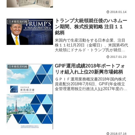
場企業の経営者が選ぶアンケートを日本
経済新聞が毎年元旦の紙面で記事にして
いる。1位～3位までは2017年と順位が同
2018.01.14
じ企業がラン...
トランプ大統領就任後のハネムー
日本株投資戦略
ン期間、株式投資戦略 注目１１
銘柄
米国内で生産活動をする日本企業、注目
株１１社1月20日（金曜日）、米国第45代
大統領にドナルド・トランプ氏が就任し
た。就任式当日ニューヨーク株式市場で
2017.01.23
はダウ終値94.85ドル高の19827.25ドル、
ナスダックは15.25ポイント高の555...
GPIF運用成績2018年ポートフォ
日本株投資戦略
リオ組入れ上位20新興市場銘柄
ＧＰＩＦ運用業務概況書2018年国内株式
資産配分2018年7月6日、GPIF(年金積立
金管理運用独立行政法人)は2017年度の運
用成績を公表した。156兆3832億円の資
産を国内債券、国内株式、外国債券、外
国株式、短期債券に振り分けて基本ポ...
2018.07.16