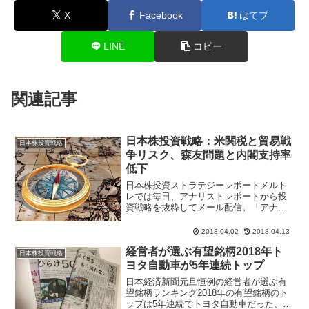
X
Facebook
はてブ
LINE
コピー
関連記事
日本株投資戦略：米関税と貿易戦
日本株投資戦略
争リスク、森友問題と内閣支持率
低下
日本株投資ストラテジーレポートメルト
レでは毎日、アナリストレポートから投
資戦略を抜粋してメール配信。「アナリ
ストレポート拾い読み」から気になる注
目ポイントを抜粋して、短く要点だけを
2018.04.02
2018.04.13
まとめた記事を配信。モバイル、ＰＣな
経営者が選ぶ有望銘柄2018年ト
ど電子メール受信可能な端...
日本株投資戦略
ヨタ自動車が5年連続トップ
日本経済新聞元旦恒例の経営者が選ぶ有
望銘柄ランキング2018年の有望銘柄のト
ップは5年連続でトヨタ自動車だった、上