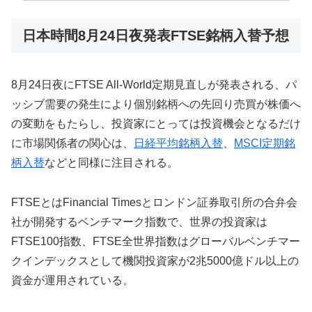
日本時間8月24日夜発表FTSE銘柄入替予想
8月24日夜にFTSE All-World定期見直しが発表される、パ
ッシブ需要の発生により個別銘柄への先回り売買が株価へ
の変動をもたらし、投資家にとっては投資機会となるだけ
に市場関係者の関心は、
日経平均銘柄入替
、
MSCI定期銘
柄入替
などと同様に注目される。
FTSEとはFinancial Timesとロンドン証券取引所の合弁会
社が開発するベンチマーク指数で、世界の投資家は
FTSE100指数、FTSE全世界指数はグローバルベンチマー
クインデックスとして機関投資家が2兆5000億ドル以上の
資金が運用されている。