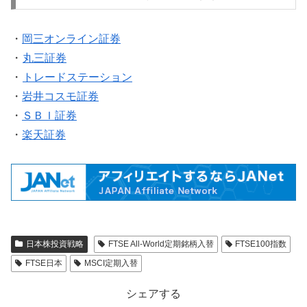
・
岡三オンライン証券
・
丸三証券
・
トレードステーション
・
岩井コスモ証券
・
ＳＢＩ証券
・
楽天証券
日本株投資戦略
FTSE All-World定期銘柄入替
FTSE100指数
FTSE日本
MSCI定期入替
シェアする