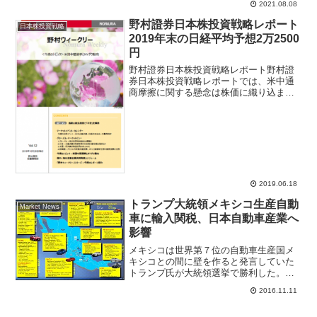
2021.08.08
企業ほど反動で業績急回復する。小売り
業のリオープン関連銘柄は良品計画、ワ
野村證券日本株投資戦略レポート
日本株投資戦略
コールホールディングス、マツモトキヨ
2019年末の日経平均予想2万2500
シホールディングスを大和証券がトップ
円
ピックで推奨。
野村證券日本株投資戦略レポート野村證
券日本株投資戦略レポートでは、米中通
商摩擦に関する懸念は株価に織り込まれ
たと指摘。既に機関投資家は日本株を大
幅にアンダーウエートしているため、過
去の経験則からは株価の下げ止まりが示
唆されるとして、日本企業...
2019.06.18
トランプ大統領メキシコ生産自動
Market News
車に輸入関税、日本自動車産業へ
影響
メキシコは世界第７位の自動車生産国メ
キシコとの間に壁を作ると発言していた
トランプ氏が大統領選挙で勝利した。ド
ル安誘導、報復的な関税引き上げから、
2016.11.11
日本の輸出企業にデメリットと考えられ
ている。打撃が大きいのはメキシコペソ