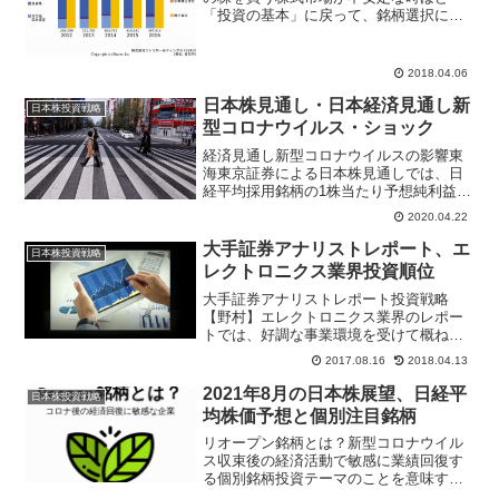
「投資の基本」に戻って、銘柄選択には
気を付けたいタイミング。ロケットスタ
ート上昇となった2018年1月は日経平均株
価が26年ぶりに2万4000円台を回復、バ
2018.04.06
ブル経済以降の...
日本株見通し・日本経済見通し新
日本株投資戦略
型コロナウイルス・ショック
経済見通し新型コロナウイルスの影響東
海東京証券による日本株見通しでは、日
経平均採用銘柄の1株当たり予想純利益は
消費増税と米中貿易摩擦に加え、新型コ
2020.04.22
ロナウイルスの影響を受けた企業の早め
の開示によって1300円台まで下方修正さ
大手証券アナリストレポート、エ
日本株投資戦略
れたものの、今後の...
レクトロニクス業界投資順位
大手証券アナリストレポート投資戦略
【野村】エレクトロニクス業界のレポー
トでは、好調な事業環境を受けて概ね期
初計画線か上回る好決算が多かったと指
2017.08.16
2018.04.13
摘。期初時点と比べFAシステムを中心と
した産機関連、ゲーム機向け、エアコン
2021年8月の日本株展望、日経平
日本株投資戦略
等家電向け部品デバイス等...
均株価予想と個別注目銘柄
リオープン銘柄とは？新型コロナウイル
ス収束後の経済活動で敏感に業績回復す
る個別銘柄投資テーマのことを意味す
る。特にコロナ影響が業績に大きかった