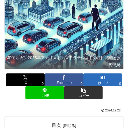
JPモルガン2025年アナリスト・ストラテジストの注目銘柄と投
資戦略
X
Facebook
はてブ
0
0
0
LINE
コピー
2024.12.22
目次