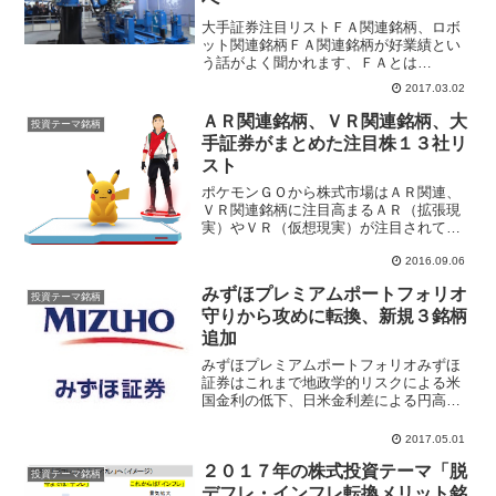
大手証券注目リストＦＡ関連銘柄、ロボ
ット関連銘柄ＦＡ関連銘柄が好業績とい
う話がよく聞かれます、ＦＡとは
「Factory Automation ファクトリー オー
2017.03.02
トメーション」の略で、工場生産の自動
化やロボット化などを意味します。代表
ＡＲ関連銘柄、ＶＲ関連銘柄、大
投資テーマ銘柄
的なＦＡ...
手証券がまとめた注目株１３社リ
スト
ポケモンＧＯから株式市場はＡＲ関連、
ＶＲ関連銘柄に注目高まるＡＲ（拡張現
実）やＶＲ（仮想現実）が注目されてい
る、ポケモンＧＯはＡＲ技術を活用した
スマホゲームアプリで世界中の話題とな
2016.09.06
った。カメラとＧＰＳ機能を通じて現実
みずほプレミアムポートフォリオ
の風景を画像や情報を重ね...
投資テーマ銘柄
守りから攻めに転換、新規３銘柄
追加
みずほプレミアムポートフォリオみずほ
証券はこれまで地政学的リスクによる米
国金利の低下、日米金利差による円高か
ら反転、これまでの守りから攻めの体制
に転じるポートフォリオを構成。みずほ
2017.05.01
プレミアムポートフォリオに新日鐵住金
２０１７年の株式投資テーマ「脱
(5401)、三菱ＵＦＪ...
投資テーマ銘柄
デフレ・インフレ転換メリット銘