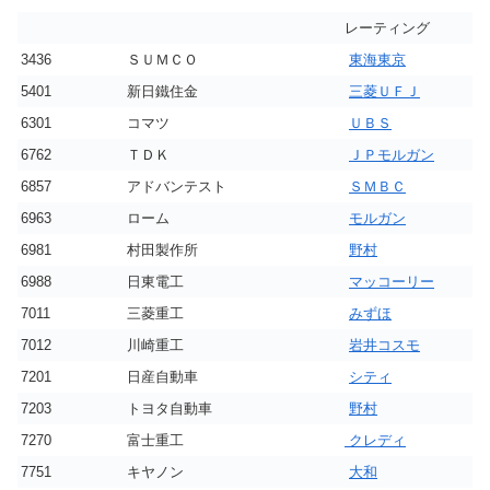
レーティング
3436
ＳＵＭＣＯ
東海東京
5401
新日鐵住金
三菱ＵＦＪ
6301
コマツ
ＵＢＳ
6762
ＴＤＫ
ＪＰモルガン
6857
アドバンテスト
ＳＭＢＣ
6963
ローム
モルガン
6981
村田製作所
野村
6988
日東電工
マッコーリー
7011
三菱重工
みずほ
7012
川崎重工
岩井コスモ
7201
日産自動車
シティ
7203
トヨタ自動車
野村
7270
富士重工
クレディ
7751
キヤノン
大和