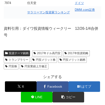
7974
任天堂
ドイツ
DMM.com証券
サラリーマン投資家ランキング
資料引用：ダイワ投資情報ウィークリー 12/26-1/4合併
号
投資テーマ銘柄
2017年ドル高円安
2017年投資戦略
トランプラリー
円安メリット株
円安メリット銘柄
円安株
円安業績上方修正
シェアする
X
Facebook
はてブ
LINE
コピー