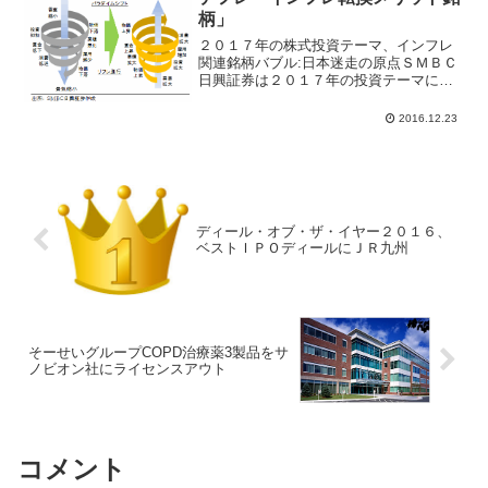
柄」
２０１７年の株式投資テーマ、インフレ
関連銘柄バブル:日本迷走の原点ＳＭＢＣ
日興証券は２０１７年の投資テーマに
「脱デフレ～モノ・土地・お金が動き出
す」というレポートの中で、インフレメ
2016.12.23
リット関連銘柄を１０銘柄をリストにし
て紹介している。デフレか...
ディール・オブ・ザ・イヤー２０１６、
ベストＩＰＯディールにＪＲ九州
そーせいグループCOPD治療薬3製品をサ
ノビオン社にライセンスアウト
コメント