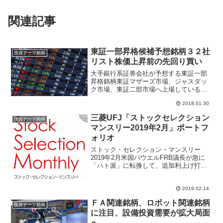
関連記事
東証一部昇格候補予想銘柄３２社
投資テーマ銘柄
リスト株価上昇前の先回り買い
大手銀行系証券会社が予想する東証一部
昇格銘柄東証マザーズ市場、ジャスダッ
ク市場、東証二部市場へ上場している企
業が東証一部上場承認を得ると株価値上
2018.01.30
がりするケースがほとんどで、過去にも
「コバンザメ投資方法」として有名な
三菱UFJ「ストックセレクション
投資テーマ銘柄
「J-CAFEの株式投資日...
マンスリー2019年2月」ポートフ
ォリオ
ストック・セレクション・マンスリー
2019年2月米国パウエルFRB議長が急に
「ハト派」に転換して、追加利上げ打ち
止め、バランスシート圧縮の棚上げ可能
性にまで触れた発言で、マーケットはリ
2019.02.14
スクオフへ傾いて上昇。米国、中国、欧
州の政治イベントは2...
ＦＡ関連銘柄、ロボット関連銘柄
投資テーマ銘柄
に注目、設備投資需要が拡大局面
へ