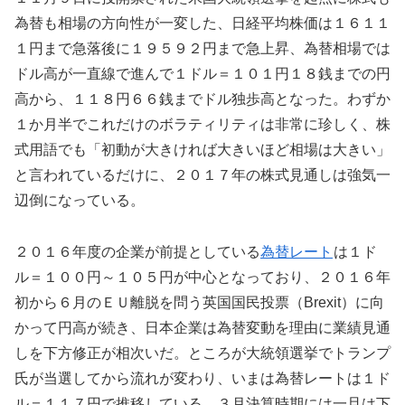
為替も相場の方向性が一変した、日経平均株価は１６１１
１円まで急落後に１９５９２円まで急上昇、為替相場では
ドル高が一直線で進んで１ドル＝１０１円１８銭までの円
高から、１１８円６６銭までドル独歩高となった。わずか
１か月半でこれだけのボラティリティは非常に珍しく、株
式用語でも「初動が大きければ大きいほど相場は大きい」
と言われているだけに、２０１７年の株式見通しは強気一
辺倒になっている。
２０１６年度の企業が前提としている
為替レート
は１ド
ル＝１００円～１０５円が中心となっており、２０１６年
初から６月のＥＵ離脱を問う英国国民投票（Brexit）に向
かって円高が続き、日本企業は為替変動を理由に業績見通
しを下方修正が相次いだ。ところが大統領選挙でトランプ
氏が当選してから流れが変わり、いまは為替レートは１ド
ル＝１１７円で推移している。３月決算時期には一旦は下