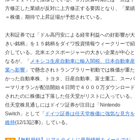
方修正した業績が反対に上方修正する要因となり、「業績
＝株価」期待で上昇証場が予想されている。
大和証券では「ドル高円安による経常利益への好影響が大
きい銘柄」を１５銘柄をダイワ投資情報ウィークリーで紹
介している。北米エクスポージャーの大きい企業が中心と
なるが、「
メキシコ生産自動車に輸入関税、日本自動車産
業へ影響
」で懸念されトランプラリー初動では株価が重た
かった自動車株、トヨタ、日産自動車、富士重工、スーパ
ーマリオランが配信開始４日間で４０００万ダウンロード
されたのに株価は下落した任天堂がリストに入っている。
任天堂株見通しにはドイツ証券が注目は「Nintendo
Switch」として「
ドイツ証券は任天堂株価に強気な見方を
維持
(12/13記事)」している。
【無料登録】リアルタイムに最新情報をメールでお