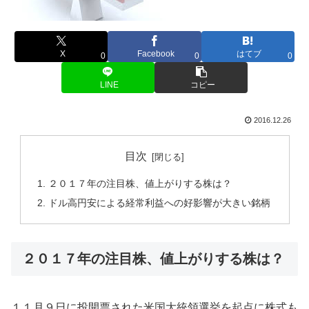
X
Facebook
はてブ
0
0
0
LINE
コピー
2016.12.26
目次
２０１７年の注目株、値上がりする株は？
ドル高円安による経常利益への好影響が大きい銘柄
２０１７年の注目株、値上がりする株は？
１１月９日に投開票された米国大統領選挙を起点に株式も