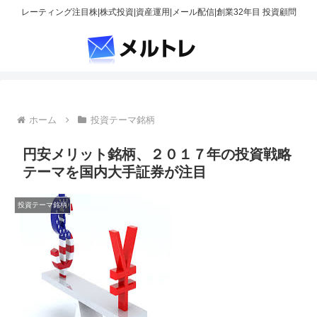
レーティング注目株|株式投資|資産運用|メール配信|創業32年目 投資顧問
ホーム
投資テーマ銘柄
円安メリット銘柄、２０１７年の投資戦略
テーマを国内大手証券が注目
投資テーマ銘柄