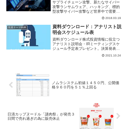
サプライチェーン攻撃、新たなサイバー
攻撃ランサムウェア、ハッキング、標的
型攻撃サイバー攻撃など世界中で需要が
増加傾向にある。ＩＴ調査会社ＩＴＲ(ア
2018.03.19
イ・ティ・アール)はサイバーセキュリテ
ィサービス市場の拡大を予測、既に2016
資料ダウンロード：アナリスト説
投資テーマ銘柄
年度の国内サイバ...
明会スケジュール表
資料ダウンロード株式投資情報に役立つ
アナリスト説明会・IRミーティングスケ
ジュール予定表プレゼント。決算発表シ
ーズンに証券アナリスト向け説明会が開
2021.10.24
催されます、レーティング変更、目標株
価変更などアナリストレポート作成され
るタイミングはアナリスト説明会の後に
なるので
ノムラシステム初値１４５０円、公開価
格９６０円を５１％上回る
日清カップヌードル「謎肉祭」が発売３
日間で売れ過ぎの為に販売休止