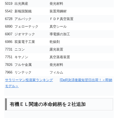
5019
出光興産
発光材料
5542
新報国製鐵
装置用鋼材
6728
アルバック
ＦＤＰ真空装置
6890
フェローテック
真空シール
6907
ジオマテック
導電膜の加工
6986
双葉電子工業
乾燥剤
7731
ニコン
露光装置
7751
キヤノン
真空蒸着装置
7826
フルヤ金属
発光材料
7966
リンテック
フィルム
サラリーマン投資家ランキング
[Dell]決済後最短翌日出荷！＜即納
モデル＞
有機ＥＬ関連の本命銘柄を２社追加