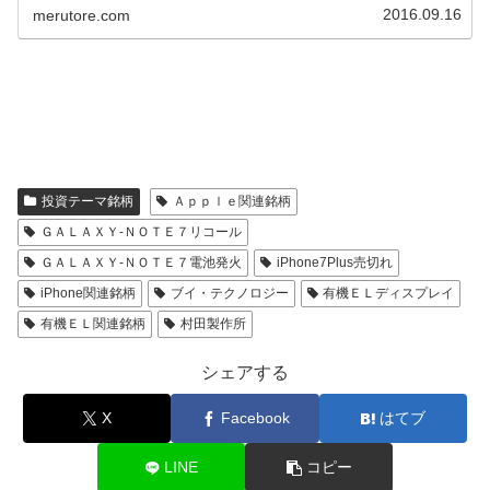
連...
2016.09.16
merutore.com
投資テーマ銘柄
Ａｐｐｌｅ関連銘柄
ＧＡＬＡＸＹ-ＮＯＴＥ７リコール
ＧＡＬＡＸＹ-ＮＯＴＥ７電池発火
iPhone7Plus売切れ
iPhone関連銘柄
ブイ・テクノロジー
有機ＥＬディスプレイ
有機ＥＬ関連銘柄
村田製作所
シェアする
X
Facebook
はてブ
LINE
コピー