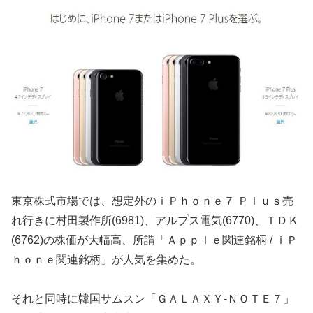
東京株式市場では、想定外のｉＰｈｏｎｅ７ Ｐｌｕｓ売
れ行きに村田製作所(6981)、アルプス電気(6770)、ＴＤＫ
(6762)の株価が大幅高、所謂「Ａｐｐｌｅ関連銘柄 / ｉＰ
ｈｏｎｅ関連銘柄」が人気を集めた。
それと同時に韓国サムスン「ＧＡＬＡＸＹ-ＮＯＴＥ７」