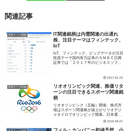
関連記事
IT関連銘柄は内需関連の出遅れ
投資テーマ銘柄
株、注目テーマはフィンテック、
IoT
IoT、フィンテック、ビッグデータが注目
投資テーマ国内有力証券のＳＭＢＣ日興
証券では「２０１７年のビジネスソフ
ト・ＩＴサービスのファンダメンタルズ
は昨年と同等か、それ以上に良好とみて
いる」と週報で特集記事を掲載してい
2017.01.15
る。２０１７年為替市場の...
リオオリンピック関連、株価リタ
投資テーマ銘柄
ーンの注目できるスポーツ関連銘
柄
リオオリンピック（五輪）開催、株式市
場はスポーツ関連株が値上がりリオデジ
ャネイロでオリンピック開幕、日本選手
団は男子水泳４００メートル個人メドレ
2016.08.07
ーで萩野公介選手が今大会で日本選手金
メダル第１号となった。今大会の日本人
フィル・カンパニー初値予想、小
投資テーマ銘柄