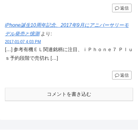
返信
iPhone誕生10周年記念、2017年9月にアニバーサリーモ
デル発売と憶測
より:
2017-01-07 4:03 PM
[…] 参考有機ＥＬ関連銘柄に注目、ｉＰｈｏｎｅ７ Ｐｌｕ
ｓ予約段階で売切れ […]
返信
コメントを書き込む