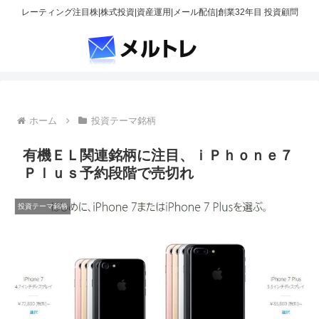
レーティング注目株|株式投資|資産運用|メール配信|創業32年目 投資顧問
ホーム
投資テーマ銘柄
有機ＥＬ関連銘柄に注目、ｉＰｈｏｎｅ７
Ｐｌｕｓ予約段階で売切れ
投資テーマ銘柄