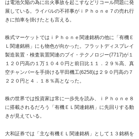
は電池欠陥の為に出火事故を起こすなどリコール問題に発
展している。ライバルの不祥事がｉＰｈｏｎｅ７の売れ行
きに拍車を掛けたとも言える。
株式マーケットではｉＰｈｏｎｅ関連銘柄の他に「有機Ｅ
Ｌ関連銘柄」にも物色が向かった。フラットディスプレイ
製造装置・検査装置関連のブイ・テクノロジー(7717)が１
１２０円高の１万１０４０円と前日比１１．２９％高、真
空チャンバーを手掛ける平田機工(6258)は２９０円高の７
２２０円と４．１８％高となった。
株の世界では投資家は常に一歩先を読み、ｉＰｈｏｎｅ８
に搭載されるだろう「有機ＥＬ関連銘柄」に先回りする動
きが見えている。
大和証券では「主な有機ＥＬ関連銘柄」として１３銘柄を