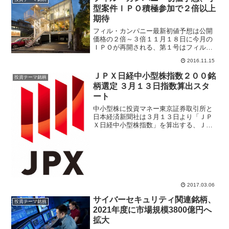
選手は水泳、体操、レスリ...
型案件ＩＰＯ積極参加で２倍以上
期待
フィル・カンパニー最新初値予想は公開
価格の２倍～３倍１１月１８日に今月の
ＩＰＯが再開される、第１号はフィル・
カンパニー(3267)が東証マザーズ市場へ
2016.11.15
上場する。駐車場と空中店舗という新し
い土地活用スタイルの建設企画から行い
ＪＰＸ日経中小型株指数２００銘
投資テーマ銘柄
注目企業だ。フィル...
柄選定 ３月１３日指数算出スタ
ート
中小型株に投資マネー東京証券取引所と
日本経済新聞社は３月１３日より「ＪＰ
Ｘ日経中小型株指数」を算出する、ＪＰ
Ｘ日経インデックス４００の考えを中小
型株を対象とする。３年平均ＲＯＥ、３
年累積営業利益、コーポレートガバナン
スなどを選定基準にして２...
2017.03.06
サイバーセキュリティ関連銘柄、
投資テーマ銘柄
2021年度に市場規模3800億円へ
拡大