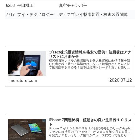
6258
平田機工
真空チャンバー
7717
ブイ・テクノロジー
ディスプレイ製造装置・検査装置関連
プロの株式投資情報を格安で提供！注目株はアナ
リストにおまかせ
機関投資家レベルの投資情報を個人投資家に配信情報を制
した者が株に勝つ！塩漬けはしない！銘柄はどんどん入替
て投資効率を高める！基本は短期トレード！買いも売りも
強制されない気楽さ！相場の先読みアナリストレポート拾
い読みを毎日配信！個人投資家、株...
2026.07.12
merutore.com
iPhone 7関連銘柄、値動きの良い注目株１０リス
ト
iPhone 7 が２０１６年９月１６日に発売とのリークApple
ファンには待望の「iPhone 7」が２０１６年９月１６日に
も発売か？というリーク情報がニュースになって報じられ
ている。株式市場では「アップル関連銘柄」、「iPhone関