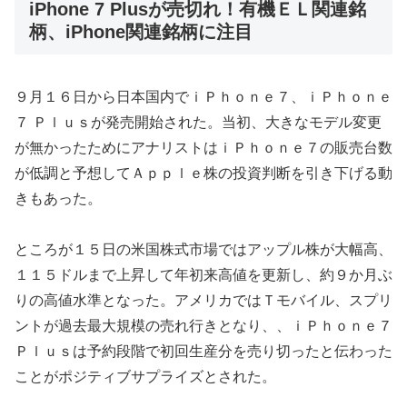
iPhone 7 Plusが売切れ！有機ＥＬ関連銘
柄、iPhone関連銘柄に注目
９月１６日から日本国内でｉＰｈｏｎｅ７、ｉＰｈｏｎｅ
７ Ｐｌｕｓが発売開始された。当初、大きなモデル変更
が無かったためにアナリストはｉＰｈｏｎｅ７の販売台数
が低調と予想してＡｐｐｌｅ株の投資判断を引き下げる動
きもあった。
ところが１５日の米国株式市場ではアップル株が大幅高、
１１５ドルまで上昇して年初来高値を更新し、約９か月ぶ
りの高値水準となった。アメリカではＴモバイル、スプリ
ントが過去最大規模の売れ行きとなり、、ｉＰｈｏｎｅ７
Ｐｌｕｓは予約段階で初回生産分を売り切ったと伝わった
ことがポジティブサプライズとされた。