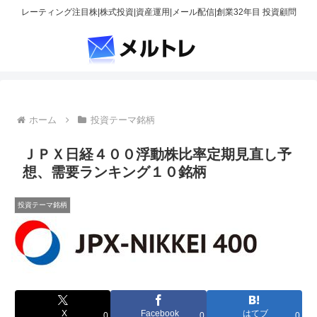
レーティング注目株|株式投資|資産運用|メール配信|創業32年目 投資顧問
ホーム
投資テーマ銘柄
ＪＰＸ日経４００浮動株比率定期見直し予
想、需要ランキング１０銘柄
投資テーマ銘柄
X
Facebook
はてブ
0
0
0