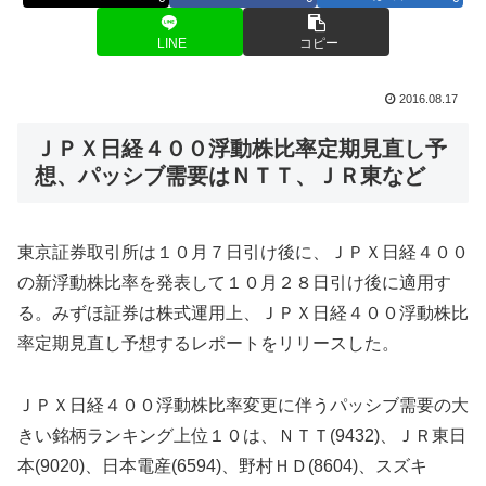
LINE
コピー
2016.08.17
ＪＰＸ日経４００浮動株比率定期見直し予
想、パッシブ需要はＮＴＴ、ＪＲ東など
東京証券取引所は１０月７日引け後に、ＪＰＸ日経４００
の新浮動株比率を発表して１０月２８日引け後に適用す
る。みずほ証券は株式運用上、ＪＰＸ日経４００浮動株比
率定期見直し予想するレポートをリリースした。
ＪＰＸ日経４００浮動株比率変更に伴うパッシブ需要の大
きい銘柄ランキング上位１０は、ＮＴＴ(9432)、ＪＲ東日
本(9020)、日本電産(6594)、野村ＨＤ(8604)、スズキ