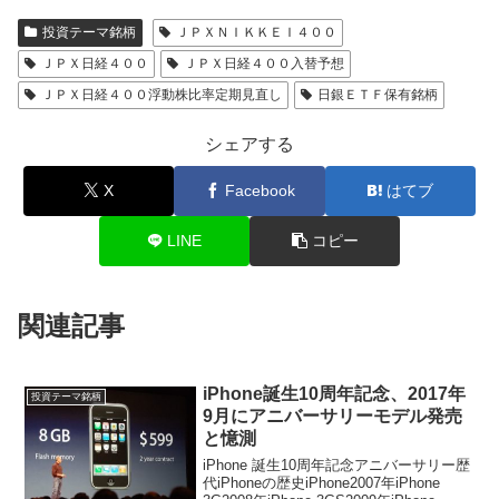
投資テーマ銘柄
ＪＰＸＮＩＫＫＥＩ４００
ＪＰＸ日経４００
ＪＰＸ日経４００入替予想
ＪＰＸ日経４００浮動株比率定期見直し
日銀ＥＴＦ保有銘柄
シェアする
X
Facebook
はてブ
LINE
コピー
関連記事
iPhone誕生10周年記念、2017年
投資テーマ銘柄
9月にアニバーサリーモデル発売
と憶測
iPhone 誕生10周年記念アニバーサリー歴
代iPhoneの歴史iPhone2007年iPhone