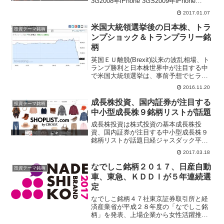
3G2008年iPhone 3GS2009年iPhone
42010年iPhone 4S2011年iPhone 52012年
2017.01.07
iPhone ...
米国大統領選挙後の日本株、トラ
投資テーマ銘柄
ンプショック＆トランプラリー銘
柄
英国ＥＵ離脱(Brexit)以来の波乱相場、ト
ランプ勝利と日本株世界中が注目する中
で米国大統領選挙は、事前予想でヒラリ
ー・クリントン氏が勝利すると思われた
2016.11.20
のを覆してドナルド・トランプ氏が勝利
した。来年１月２０日にトランプ氏はア
成長株投資、国内証券が注目する
投資テーマ銘柄
メリカ合衆国第...
中小型成長株９銘柄リストが話題
成長株投資は株式投資の基本成長株投
資、国内証券が注目する中小型成長株９
銘柄リストが話題日経ジャスダック平均
が２月１０日～３月１０日まで２１日連
2017.03.18
続で上昇した、中小型株物色が活況で日
経ジャスダック平均２１日続伸するのは
なでしこ銘柄２０１７、日産自動
投資テーマ銘柄
１３年ぶり、３０００円の節...
車、東急、ＫＤＤＩが５年連続選
定
なでしこ銘柄４７社東京証券取引所と経
済産業省が平成２８年度の「なでしこ銘
柄」を発表、上場企業から女性活躍推進
に優れている４７社を選定している。２