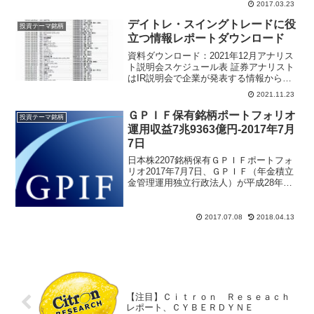
2017.03.23
０１２年からはじめ今回（平成２８年
度）で５回目となり、日産自動車、東京
デイトレ・スイングトレードに役
投資テーマ銘柄
急行電鉄、ＫＤＤＩは５年連...
立つ情報レポートダウンロード
資料ダウンロード：2021年12月アナリス
ト説明会スケジュール表 証券アナリスト
はIR説明会で企業が発表する情報から分
析、投資判断を見直すタイミングでレー
2021.11.23
ティングの格上げ・格下げ、目標株価引
き上げ・引き下げのレポートを執筆する
ＧＰＩＦ保有銘柄ポートフォリオ
投資テーマ銘柄
直前のタイミングを察知することでデイ
運用収益7兆9363億円-2017年7月
トレード、スイングトレードの投資機会
7日
となります。
日本株2207銘柄保有ＧＰＩＦポートフォ
リオ2017年7月7日、ＧＰＩＦ（年金積立
金管理運用独立行政法人）が平成28年度
（2016年4月～2017年3月）の運用実績を
公表した。2016年度の運用収益は7兆
9363億円、年間収益率は5.86％...
2017.07.08
2018.04.13
【注目】Ｃｉｔｒｏｎ Ｒｅｓｅａｃｈ
レポート、ＣＹＢＥＲＤＹＮＥ