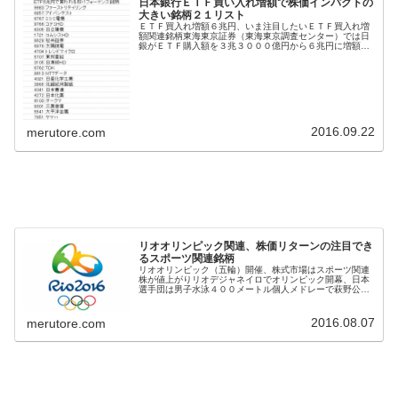
日本銀行ＥＴＦ買い入れ増額で株価インパクトの
大きい銘柄２１リスト
ＥＴＦ買入れ増額６兆円、いま注目したいＥＴＦ買入れ増
額関連銘柄東海東京証券（東海東京調査センター）では日
銀がＥＴＦ購入額を３兆３０００億円から６兆円に増額し
たことを受け、今後は需給改善期待の高まる銘柄に注目が
集まりそうと指摘。需給改善が見込...
2016.09.22
merutore.com
リオオリンピック関連、株価リターンの注目でき
るスポーツ関連銘柄
リオオリンピック（五輪）開催、株式市場はスポーツ関連
株が値上がりリオデジャネイロでオリンピック開幕、日本
選手団は男子水泳４００メートル個人メドレーで萩野公介
選手が今大会で日本選手金メダル第１号となった。今大会
の日本人選手は水泳、体操、レスリ...
2016.08.07
merutore.com