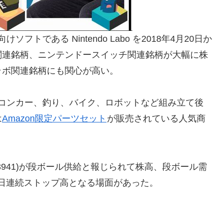
向けソフトである Nintendo Labo を2018年4月20日か
関連銘柄、ニンテンドースイッチ関連銘柄が大幅に株
ラボ関連銘柄にも関心が高い。
ノ、リモコンカー、釣り、バイク、ロボットなど組み立て後
は
Amazon限定パーツセット
が販売されている人気商
941)が段ボール供給と報じられて株高、段ボール需
営業日連続ストップ高となる場面があった。