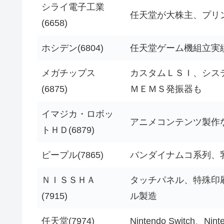
シライ電子工業
任天堂が大株主、プリ
(6658)
ホシデン(6804)
任天堂ゲーム機組立実
メガチップス
カスタムＬＳＩ、シス
(6875)
ＭＥＭＳ発振器も
イマジカ・ロボッ
アニメコンテンツ製作
トＨＤ(6879)
ピープル(7865)
バンダイナムコ系列、
ＮＩＳＳＨＡ
タッチパネル、特殊印
(7915)
ル製造
任天堂(7974)
Nintendo Switch