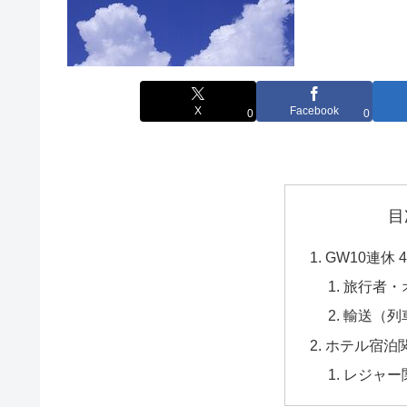
X
Facebook
0
0
目
GW10連休 
旅行者・
輸送（列
ホテル宿泊
レジャー