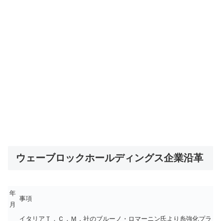
ウェーブロックホールディングス企業沿革
年
事項
月
イタリアＴ．Ｃ．Ｍ．社のブルーノ・ロマーニン氏より糸強化プラ