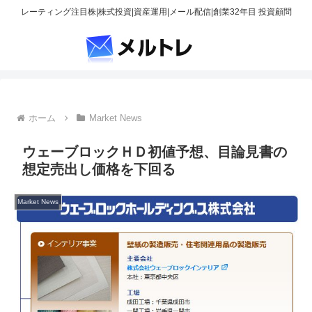
レーティング注目株|株式投資|資産運用|メール配信|創業32年目 投資顧問
ホーム
Market News
ウェーブロックＨＤ初値予想、目論見書の
想定売出し価格を下回る
Market News