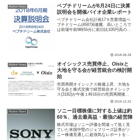
ペプチドリームが8月24日に決算
Market News
説明会を開催バイオ企業レポート
ペプチドリーム会社計画17％営業増益ペ
プチドリーム(4587)6連騰、高いところで
は前場午前9時55分に前日比105円高の
4370円まで買われる場面があった。バイ
オベンチャー企業は足元の業績よりも将
来性を株価に反映すると言われる中長期
投資目...
2018.08.28
オイシックス売買停止、Oisixと
Market News
大地を守る会が経営統合の検討開
始
売買再開オイシックス株価上昇、大地を
守る会と株式交換で経営統合オイシック
ス(3182)が午後１時16分の売買再開後に
カイ気配スタートし急伸。午後１時25分
2016.12.22
現在、前日比243円（11.5％）高の2360円
まで買われている。同社はきょうの午後
ソニー目標株価に対する上値は約
Market News
１...
60％、過去最高益・最強の経営陣
株式市場はソニー評価を間違って低く見
ていた米国中堅のジェフリーズ証券がソ
ニー株価見通しに超強気なレポートをリ
リース。過去最高益を過去最低バリュエ