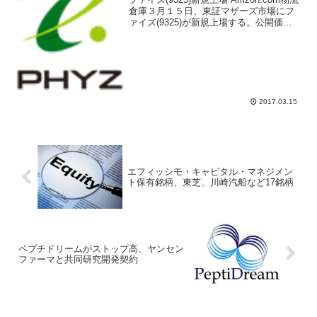
倉庫３月１５日、東証マザーズ市場にフ
ァイズ(9325)が新規上場する。公開価格
は１２５０円、初値予想コンセンサスは
３０００円近辺と超強気が多い。同社は
ＥＣ運営会社の物流倉庫を運営、梱包か
ら...
2017.03.15
エフィッシモ・キャピタル・マネジメン
ト保有銘柄、東芝、川崎汽船など17銘柄
ペプチドリームがストップ高、ヤンセン
ファーマと共同研究開発契約