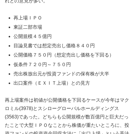
れとの意見が多い。
再上場ＩＰＯ
東証二部市場
公開規模４５億円
目論見書では想定売出し価格８４０円
公開価格７５０円（想定売出し価格を下回る）
仮条件７２０円～７５０円
売出株放出元が投資ファンドの保有株が大半
出口案件（ＥＸＩＴ上場）との見方
再上場案件は初値が公開価格を下回るケースが今年はマク
ロミル(3978)とスシローグローバルホールディングス
(3563)であった。どちらも公開規模が数百億円と巨大だっ
たことで大型ＩＰＯなことから株価が重たいところに、投
資ファンドの投資資金回収方法に「出口上場」という手法