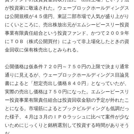
が投資家に敬遠された。ウェーブロックホールディングス
は公開規模が４５億円、東証二部市場で人気が盛り上がり
にくいところに、売出株放出元がエムシーピースリー投資
事業有限責任組合という投資ファンド、かつて２００９年
にＴＯＢ（株式公開買付）によって非上場化したときの資
金回収に保有株売出しとみられる。
公開価格は仮条件７２０円～７５０円の上限で決まり通常
通りに見えるが、ウェーブロックホールディングス目論見
書によると「想定売出し価格８４０円」となっていたが、
実際の売出し価格は７５０円になった。エムシーピースリ
ー投資事業有限責任組合は投資回収金額の予定が外れたこ
とになる。市場筋によるとブックビルディングも低調だっ
た様子、４月は３月のＩＰＯラッシュに比べて案件が少な
いためにじっくりと銘柄選別して投資する時間がありそう
だ。