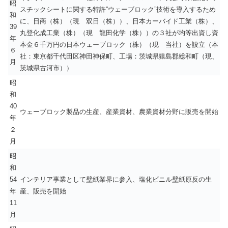
昭
スチックシートに関する特許”ウェーブロック”技術を導入するため
和
に、日商（株）（現 双日（株））、日本カーバイド工業（株）、
39
丸登化成工業（株）（現 龍田化学（株））の３社が均等出資し資
年
本金６千万円の日本ウェーブロック（株）（現 当社）を設立（本
６
社：東京都千代田区神田神保町、工場：茨城県猿島郡総和町（現、
月
茨城県古河市））
昭
和
40
ウェーブロック製品の生産、産業資材、農業資材分野に販売を開始
年
２
月
昭
和
54
インテリア事業として壁紙業界に参入、塩化ビニル壁紙原反の生
年
産、販売を開始
11
月