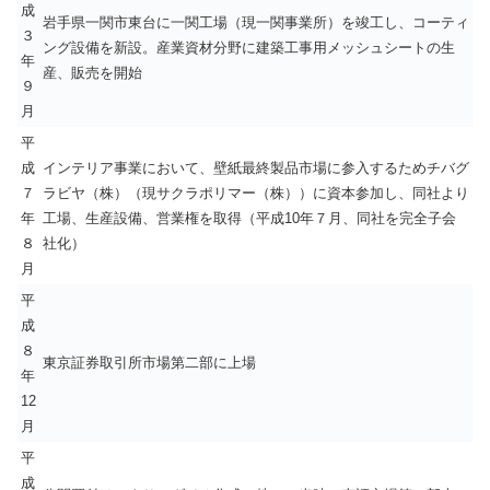
成
岩手県一関市東台に一関工場（現一関事業所）を竣工し、コーティ
３
ング設備を新設。産業資材分野に建築工事用メッシュシートの生
年
産、販売を開始
９
月
平
成
インテリア事業において、壁紙最終製品市場に参入するためチバグ
７
ラビヤ（株）（現サクラポリマー（株））に資本参加し、同社より
年
工場、生産設備、営業権を取得（平成10年７月、同社を完全子会
８
社化）
月
平
成
８
東京証券取引所市場第二部に上場
年
12
月
平
成