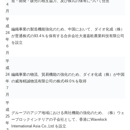
造・開発・販売の相互協力、及び株式の保有について合意
４
月
平
成
編織事業の製造機能強化のため、中国において、ダイオ化成（株）
24
が普通株式の93.4％を保有する合弁会社大連嘉欧農業科技有限公司
年
を設立
６
月
平
成
24
編織事業の物流、貿易機能の強化のため、ダイオ化成（株）が中国
年
の威海精誠物流有限公司の株式49.0％を取得
７
月
平
成
グループのアジア地域における商社機能の強化のため、（株）ウェ
25
ーブロックインテリアの子会社として、香港にWavelock
年
International Asia Co.,Ltd.を設立
３