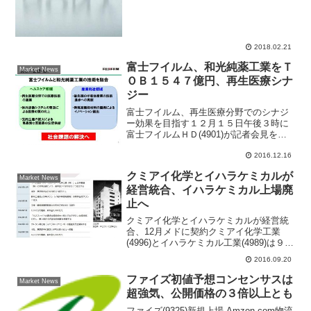
ーションで、日本株価引き上げレーティ
ングＢＵＹと紹介している。「効率的市
場仮説を鵜呑みにしたナイ...
2018.02.21
富士フイルム、和光純薬工業をＴ
Market News
ＯＢ１５４７億円、再生医療シナ
ジー
富士フイルム、再生医療分野でのシナジ
ー効果を目指す１２月１５日午後３時に
富士フイルムＨＤ(4901)が記者会見を開
き、武田薬品工業(4502)の子会社である
和光純薬工業をＴＯＢ（株式公開買付
2016.12.16
け）にて買収すると発表した。買収金額
クミアイ化学とイハラケミカルが
は１５４７億円...
Market News
経営統合、イハラケミカル上場廃
止へ
クミアイ化学とイハラケミカルが経営統
合、12月メドに契約クミアイ化学工業
(4996)とイハラケミカル工業(4989)は９月
２０日引け後、経営統合に関する基本合
2016.09.20
意書を締結したと発表した。１２月中旬
をメドに最終契約を締結し、来年５月１
ファイズ初値予想コンセンサスは
Market News
日の本統合...
超強気、公開価格の３倍以上とも
ファイズ(9325)新規上場 Amzon.com物流