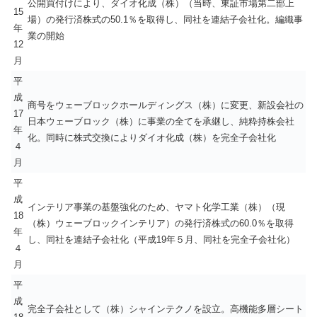
公開買付けにより、ダイオ化成（株）（当時、東証市場第二部上
15
場）の発行済株式の50.1％を取得し、同社を連結子会社化。編織事
年
業の開始
12
月
平
成
商号をウェーブロックホールディングス（株）に変更、新設会社の
17
日本ウェーブロック（株）に事業の全てを承継し、純粋持株会社
年
化。同時に株式交換によりダイオ化成（株）を完全子会社化
４
月
平
成
インテリア事業の基盤強化のため、ヤマト化学工業（株）（現
18
（株）ウェーブロックインテリア）の発行済株式の60.0％を取得
年
し、同社を連結子会社化（平成19年５月、同社を完全子会社化）
４
月
平
成
完全子会社として（株）シャインテクノを設立。高機能多層シート