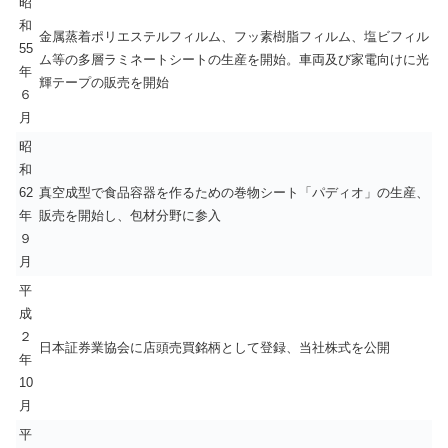
昭
和
金属蒸着ポリエステルフィルム、フッ素樹脂フィルム、塩ビフィル
55
ム等の多層ラミネートシートの生産を開始。車両及び家電向けに光
年
輝テープの販売を開始
６
月
昭
和
62
真空成型で食品容器を作るための巻物シート「パディオ」の生産、
年
販売を開始し、包材分野に参入
９
月
平
成
２
日本証券業協会に店頭売買銘柄として登録、当社株式を公開
年
10
月
平