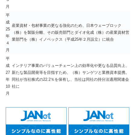
月
平
成
産業資材・包材事業の更なる強化のため、日本ウェーブロック
25
（株）を製販分離、その販売部門とダイオ化成（株）の産業資材営
年
業部門を（株）イノベックス（平成25年２月設立）に統合
４
月
平
成
インテリア事業のバリューチェーン上の効率化や更なる品質向上、
27
新たな製品開発等を目指すため、（株）サンゲツと業務資本提携。
年
同社が当社株式の22.2％を保有し、当社は同社の持分法適用関連会
10
社に
月