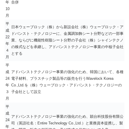
年
合併
10
月
平
日本ウェーブロック（株）から新設会社（株）ウェーブロック・ア
成
ドバンスト・テクノロジーに、金属調加飾シート分野などの一部事
22
業、ならびに機能性樹脂シート分野の子会社（株）シャインテクノ
年
の株式などを承継し、アドバンストテクノロジー事業の中核子会社
４
とする
月
平
成
アドバンストテクノロジー事業の強化のため、韓国において、各種
24
電子材料、プラスチック製品等の販売を行うWavelock Korea
年
Co.,Ltd.を（株）ウェーブロック・アドバンスト・テクノロジーの
３
子会社として設立
月
平
成
アドバンストテクノロジー事業の強化のため、穎台科技股份有限公
24
司（英語社名：Entire Technology Co.,Ltd.）と業務資本提携し、製
年