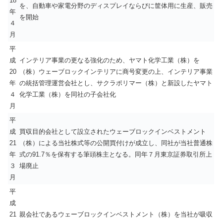
18
を、自動車や家電分野のディスプレイならびに筐体用に生産、販売
年
を開始
４
月
平
成
インテリア事業の更なる強化のため、ヤマト化学工業（株）を
20
（株）ウェーブロックインテリアに商号変更の上、インテリア事業
年
の統括管理運営会社とし、サクラポリマー（株）と新設したヤマト
４
化学工業（株）を同社の子会社化
月
平
成
買収目的会社として設立されたウェーブロックインベストメント
21
（株）による当社株式等の公開買付けが成立し、同社が当社普通株
年
式の91.7％を保有する筆頭株主となる。同年７月東京証券取引所上
３
場廃止
月
平
成
21
親会社であるウェーブロックインベストメント（株）を当社が吸収