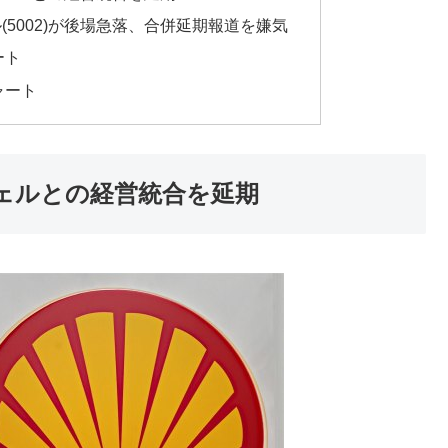
ル(5002)が後場急落、合併延期報道を嫌気
ート
ャート
ェルとの経営統合を延期