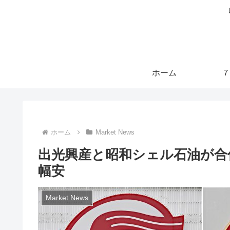
ホーム
７
ホーム
Market News
出光興産と昭和シェル石油が合
幅安
Market News