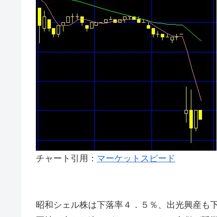
チャート引用：
マーケットスピード
昭和シェル株は下落率４．５％、出光興産も