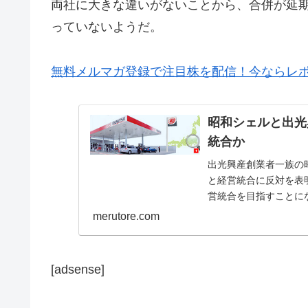
両社に大きな違いがないことから、合併が延
っていないようだ。
無料メルマガ登録で注目株を配信！今ならレ
昭和シェルと出光
統合か
出光興産創業者一族の
と経営統合に反対を表明石
営統合を目指すことに
をした。出光...
merutore.com
[adsense]