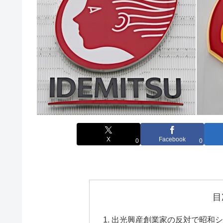
X
Facebook
0
0
目
出光興産創業家の反対で昭和