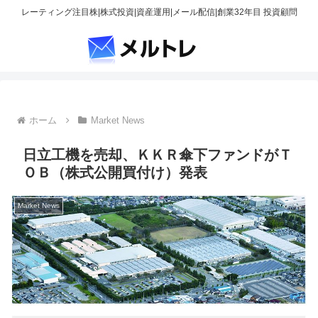
レーティング注目株|株式投資|資産運用|メール配信|創業32年目 投資顧問
ホーム
Market News
日立工機を売却、ＫＫＲ傘下ファンドがＴ
ＯＢ（株式公開買付け）発表
Market News