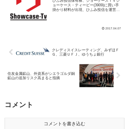
ひふみ投信保有株、ショーケースＴＶシ
ョーケース・ティービー(3909)に買い手
掛かり材料が出現、ひふみ投信を運営す
るレオス・キャピタルワークスが５％ル
ール大量保有報告書を提出して、ショー
ケースＴＶを大量取得したことが判明し
た。４月６日受付提...
2017.04.07
クレディスイスレーティング、みずほＦ
Ｇ、三菱ＵＦＪ、ゆうちょ銀行
住友金属鉱山、外資系がシエラゴルダ銅
鉱山の追加リスク高まると指摘
コメント
コメントを書き込む