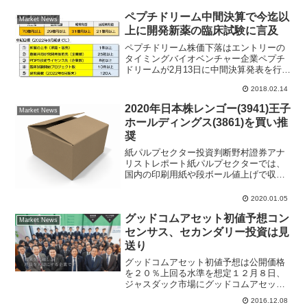
ペプチドリーム中間決算で今迄以
Market News
上に開発新薬の臨床試験に言及
ペプチドリーム株価下落はエントリーの
タイミングバイオベンチャー企業ペプチ
ドリームが2月13日に中間決算発表を行っ
た。業績実績と見通しについてはアナリ
2018.02.14
ストからの評価は「ノーサプライズ」と
しながらも、今迄以上に研究開発に言及
2020年日本株レンゴー(3941)王子
Market News
している点は期待が持...
ホールディングス(3861)を買い推
奨
紙パルプセクター投資判断野村證券アナ
リストレポート紙パルプセクターでは、
国内の印刷用紙や段ボール値上げで収益
性が大幅に回復したため、2021年3月期の
増益率は鈍化すると予想。パルプ価格は
2020.01.05
在庫調整の進展により上昇に転じるとみ
グッドコムアセット初値予想コン
て、段ボールのマー...
Market News
センサス、セカンダリー投資は見
送り
グッドコムアセット初値予想は公開価格
を２０％上回る水準を想定１２月８日、
ジャスダック市場にグッドコムアセット
(3475)が新規上場する。ＩＰＯは昨日の
2016.12.08
イントラスト(7191)に続いて３件目の案