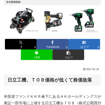
X
Facebook
はてブ
0
0
0
LINE
コピー
2017.01.16
日立工機、ＴＯＢ価格が低くて株価急落
米投資ファンドＫＫＲ傘下にあるＨＫホールディングスが
東証一部市場に上場する日立工機をＴＯＢ（株式公開買付