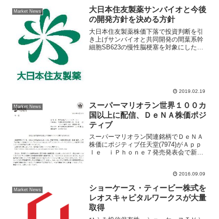
件となる。グッドコムアセット初値予想
大日本住友製薬サンバイオと今後
Market News
コンセンサス...
の開発方針を決める方針
大日本住友製薬株価下落で投資判断を引
き上げサンバイオと共同開発の間葉系幹
細胞SB623の慢性脳梗塞を対象にしたフ
ェーズ2試験の主要項目が未達成となった
ことで、大日本住友製薬株価は大きく調
整していたが、クレディスイス証券は投
資判断を引き上げ。...
2019.02.19
スーパーマリオラン世界１００カ
Market News
国以上に配信、ＤｅＮＡ株価ポジ
ティブ
スーパーマリオラン関連銘柄でＤｅＮＡ
株価にポジティブ任天堂(7974)がＡｐｐ
ｌｅ ｉＰｈｏｎｅ７発売発表会で新作
ゲーム「Ｓｕｐｅｒ ＭＡＲＩＯ ＲＵ
Ｎ（スーパーマリオラン）」をｉＰｈｏ
2016.09.09
ｎｅ向けに１２月から配信開始すると発
表した。同時にＰｏ...
ショーケース・ティービー株式を
Market News
レオスキャピタルワークスが大量
取得