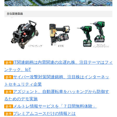
IT関連銘柄は内需関連の出遅れ株、注目テーマはフィ
参考
ンテック、IoT
サイバー攻撃対策関連銘柄、注目株はインターネッ
参考
トセキュリティ企業
アズジェント、自動運転車をハッキングから防御す
参考
るためのデモ実施
メルトレ情報サービスを「７日間無料体験」
参考
プレミアムコースだけの情報とは
参考