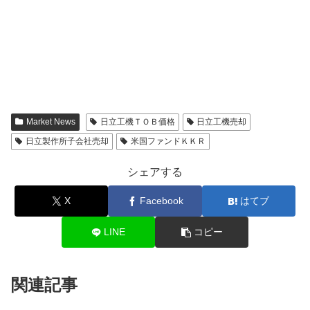
Market News
日立工機ＴＯＢ価格
日立工機売却
日立製作所子会社売却
米国ファンドＫＫＲ
シェアする
X
Facebook
はてブ
LINE
コピー
関連記事