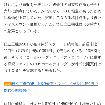
け）により買収を発表した。親会社の日立製作所も子会社
売却に動意している。かねてからＴＯＢ報道があったため
に株価が上昇していた、実際にＴＯＢ価格は時価より低い
ディスカウント価格だったことで日立工機株価は失望売り
の急落となっている。
日立工機(6581)が売り気配スタートし続急落。前週末比
117円（7.75％）安の1391円まで売られている。13日引け
後、ＫＫＲ（コールバーグ・クラビス・ロバーツ）に属す
る投資ファンドのＨＫホールディングスが株式公開買付け
（ＴＯＢ）を実施すると発表した。
日立工機TOB、KKR傘下のファンドが1株1450円で
参考
株式公開買付け
買付け価格は１株あたり870円（1450円から１株当たりの