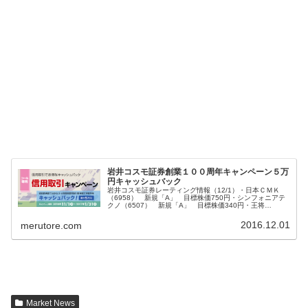
岩井コスモ証券創業１００周年キャンペーン５万
円キャッシュバック
岩井コスモ証券レーティング情報（12/1）・日本ＣＭＫ
（6958） 新規「A」 目標株価750円・シンフォニアテ
クノ（6507） 新規「A」 目標株価340円・王将
（9936） 新規「B+」 目標株価4700円・第一稀元素
（4082） 「B...
2016.12.01
merutore.com
Market News