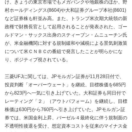
け、きょうの東京市場でもメガバンクや地銀株のほか、野
村ホールディングス(8604)や大和証券グループ本社(8601)
など証券株も軒並み高。また、トランプ米次期大統領の新
政権で財務長官として起用されることが発表された、ゴー
ルドマン・サックス出身のスティーブン・ムニューチン氏
が、米金融機関に対する規制緩和や減税による景気刺激策
について米ＣＮＢＣの番組で発言したことが明らかにな
り、ポジティブ視されている。
三菱UFJに関しては、JPモルガン証券が11月28日付で、
投資判断「オーバーウェート」を継続、目標株価を685円
から823円へ一気に引き上げていた。大和証券も同日付で
レーティング「２」（アウトパフォーム）を継続し、目標
株価は630円から760円へ引き上げていた。JPモルガン証
券では、米国金利上昇、バーゼル４最終化に伴う規制面の
不透明性後退を受け、想定資本コストを従来のマイナス金