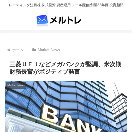
レーティング注目株|株式投資|資産運用|メール配信|創業32年目 投資顧問
ホーム
Market News
三菱ＵＦＪなどメガバンクが堅調、米次期
財務長官がポジティブ発言
Market News