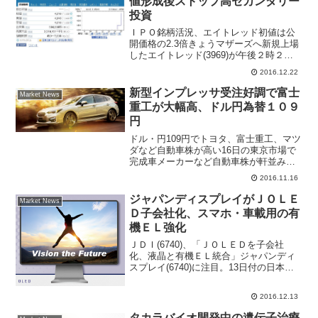
値形成後ストップ高セカンダリー
投資
ＩＰＯ銘柄活況、エイトレッド初値は公
開価格の2.3倍きょうマザーズへ新規上場
したエイトレッド(3969)が午後２時２３
分に、公開価格１８００円の２．３４倍
2016.12.22
となる４２１０円で初値をつけた。その
後、初値から７００円ストップ高水準と
新型インプレッサ受注好調で富士
Market News
なる４９１０円...
重工が大幅高、ドル円為替１０９
円
ドル・円109円でトヨタ、富士重工、マツ
ダなど自動車株が高い16日の東京市場で
完成車メーカーなど自動車株が軒並み
高。外為市場でドル・円が109円台前半を
2016.11.16
つけるなど、円安が進行。東京時間に入
ってからも一時、109円台をつける場面が
ジャパンディスプレイがＪＯＬＥ
Market News
あり、収益の...
Ｄ子会社化、スマホ・車載用の有
機ＥＬ強化
ＪＤＩ(6740)、「ＪＯＬＥＤを子会社
化、液晶と有機ＥＬ統合」ジャパンディ
スプレイ(6740)に注目。13日付の日本経
済新聞で、「パナソニック(6752)とソニ
ー(6758)の有機ＥＬパネル事業を統合し
2016.12.13
たＪＯＬＥＤ（ジェイオーレッド）を
子...
タカラバイオ開発中の遺伝子治療