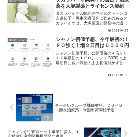
Market News
薬を大塚製薬とライセンス契約
タカラバイオ63億円のマイルストーン収
入遺伝子・再生医療研究に強みのあるタ
カラバイオは、大塚製薬と開発中の遺伝
子治療薬「CRT-T」をライセンス契約す
2018.04.12
ると発表。今後は独占的に同社が治療薬
を製造、大塚製薬が販売担当する。ＳＢ
シャノン初値予想、今年最初のＩ
Market News
Ｉ証券バイオ担当ア...
ＰＯ強く上場２日目は６０００円
シャノン初値予想、公開価格の４倍２０
１７年最初のＩＰＯシャノン(3976)は上
場初日に買い気配のまま初値付かずとな
った。東京証券取引所の規定で上限は公
開価格１５００円の２．３倍、３４５０
2017.01.30
円で終わった。最終気配値では５６万９
８００株の買い注文...
そーせいグループ株価材料、ＣＯＰＤ
（肺炎治療薬）米国出荷開始予定
キャノンが宇宙ロケット事業に参入、宇
宙航空研究開発機構開発に参画