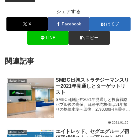
シェアする
X
Facebook
はてブ
LINE
コピー
関連記事
SMBC日興ストラテジーマンスリ
Market News
ー2021年見通しとターゲットリ
スト
SMBC日興証券2021年見通しと投資戦略
バブル後の高値、日経平均株価は31年振
りの株価水準へ回復、2万8000円台乗せと
なって株式市場は盛り上がっている。米
国金利低下が余剰資金が株式市場へ回り
2021.01.25
過剰流動性相場を作り上げている。証券
業界大手S...
エイトレッド、セグエグループ初
Market News